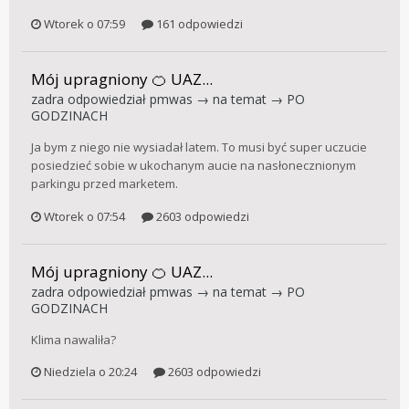
Wtorek o 07:59
161 odpowiedzi
Mój upragniony 🍊 UAZ...
zadra
odpowiedział
pmwas
→ na temat →
PO
GODZINACH
Ja bym z niego nie wysiadał latem. To musi być super uczucie
posiedzieć sobie w ukochanym aucie na nasłonecznionym
parkingu przed marketem.
Wtorek o 07:54
2603 odpowiedzi
Mój upragniony 🍊 UAZ...
zadra
odpowiedział
pmwas
→ na temat →
PO
GODZINACH
Klima nawaliła?
Niedziela o 20:24
2603 odpowiedzi