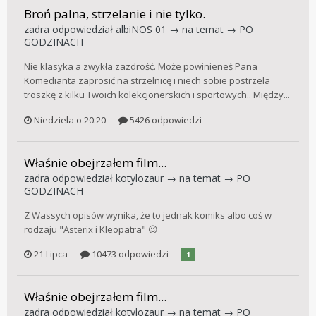
Broń palna, strzelanie i nie tylko.
zadra
odpowiedział
albiNOS 01
→ na temat →
PO
GODZINACH
Nie klasyka a zwykła zazdrość. Może powinieneś Pana
Komedianta zaprosić na strzelnicę i niech sobie postrzela
troszkę z kilku Twoich kolekcjonerskich i sportowych.. Między...
Niedziela o 20:20
5426 odpowiedzi
Właśnie obejrzałem film...
zadra
odpowiedział
kotylozaur
→ na temat →
PO
GODZINACH
Z Wassych opisów wynika, że to jednak komiks albo coś w
rodzaju "Asterix i Kleopatra" 😉
21 Lipca
10473 odpowiedzi
1
Właśnie obejrzałem film...
zadra
odpowiedział
kotylozaur
→ na temat →
PO