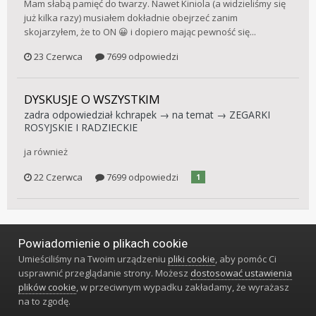
Mam słabą pamięć do twarzy. Nawet Kiniola (a widzieliśmy się
już kilka razy) musiałem dokładnie obejrzeć zanim
skojarzyłem, że to ON 😀 i dopiero mając pewność się...
23 Czerwca
7699 odpowiedzi
DYSKUSJE O WSZYSTKIM
zadra
odpowiedział
kchrapek
→ na temat →
ZEGARKI
ROSYJSKIE I RADZIECKIE
ja również
22 Czerwca
7699 odpowiedzi
1
Powiadomienie o plikach cookie
Język
Styl
Polityka prywatności
Kontakt
Umieściliśmy na Twoim urządzeniu
pliki cookie
, aby pomóc Ci
Klub Miłośników Zegarów i Zegarków
usprawnić przeglądanie strony. Możesz
dostosować ustawienia
Powered by Invision Community
plików cookie
, w przeciwnym wypadku zakładamy, że wyrażasz
na to zgodę.