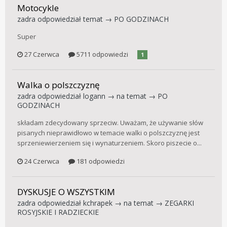
Motocykle
zadra
odpowiedział temat →
PO GODZINACH
Super
27 Czerwca
5711 odpowiedzi
1
Walka o polszczyznę
zadra
odpowiedział
logann
→ na temat →
PO
GODZINACH
składam zdecydowany sprzeciw. Uważam, że używanie słów
pisanych nieprawidłowo w temacie walki o polszczyznę jest
sprzeniewierzeniem się i wynaturzeniem. Skoro piszecie o...
24 Czerwca
181 odpowiedzi
DYSKUSJE O WSZYSTKIM
zadra
odpowiedział
kchrapek
→ na temat →
ZEGARKI
ROSYJSKIE I RADZIECKIE