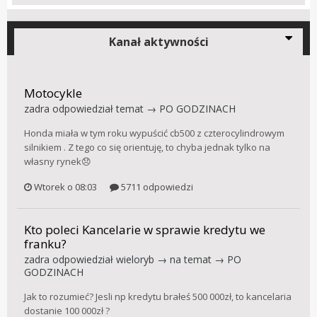
Kanał aktywności
Motocykle
zadra
odpowiedział temat →
PO GODZINACH
Honda miała w tym roku wypuścić cb500 z czterocylindrowym
silnikiem . Z tego co się orientuję, to chyba jednak tylko na
własny rynek😞
Wtorek o 08:03
5711 odpowiedzi
Kto poleci Kancelarie w sprawie kredytu we
franku?
zadra
odpowiedział
wieloryb
→ na temat →
PO
GODZINACH
Jak to rozumieć? Jesli np kredytu brałeś 500 000zł, to kancelaria
dostanie 100 000zł ?