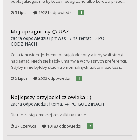
bubla jakiegoś nie było, że niedogrzane albo korozja przed...
5 Lipca
19281 odpowiedzi
1
Mój upragniony 🍊 UAZ...
zadra
odpowiedział
pmwas
→ na temat →
PO
GODZINACH
Co ja tam wiem. Jednemu pasują kalesony a inny woli stringi
naciągnąć. Niech się każdy umartwia wg własnych preferencji.
Gdyby mnie byłoby stać na 5 normalnych aut to może też i...
5 Lipca
2603 odpowiedzi
1
Najlepszy przyjaciel człowieka :-)
zadra
odpowiedział temat →
PO GODZINACH
Nic nie zastąpi mokrej koszulki na torsie
27 Czerwca
10183 odpowiedzi
7