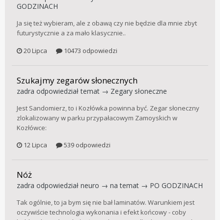
GODZINACH
Ja się też wybieram, ale z obawą czy nie będzie dla mnie zbyt
futurystycznie a za mało klasycznie..
20 Lipca
10473 odpowiedzi
Szukajmy zegarów słonecznych
zadra
odpowiedział temat →
Zegary słoneczne
Jest Sandomierz, to i Kozłówka powinna być. Zegar słoneczny
zlokalizowany w parku przypałacowym Zamoyskich w
Kozłówce:
12 Lipca
539 odpowiedzi
Nóż
zadra
odpowiedział
neuro
→ na temat →
PO GODZINACH
Tak ogólnie, to ja bym się nie bał laminatów. Warunkiem jest
oczywiście technologia wykonania i efekt końcowy - coby