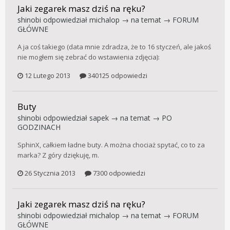
Jaki zegarek masz dziś na ręku?
shinobi
odpowiedział
michalop
→ na temat →
FORUM
GŁÓWNE
A ja coś takiego (data mnie zdradza, że to 16 styczeń, ale jakoś
nie mogłem się zebrać do wstawienia zdjęcia):
12 Lutego 2013
340125 odpowiedzi
Buty
shinobi
odpowiedział
sapek
→ na temat →
PO
GODZINACH
SphinX, całkiem ładne buty. A można chociaż spytać, co to za
marka? Z góry dziękuję, m.
26 Stycznia 2013
7300 odpowiedzi
Jaki zegarek masz dziś na ręku?
shinobi
odpowiedział
michalop
→ na temat →
FORUM
GŁÓWNE