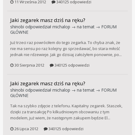
11 Września 2012
340125 odpowiedzi
Jaki zegarek masz dziś na ręku?
shinobi
odpowiedział
michalop
→ na temat →
FORUM
GŁÓWNE
Już trzeci raz powróciłem do tego zegarka. To chyba znak, że
nie ma sensu po raz kolejny go sprzedawać, bo stara miłość
jednak nie rdzewieje. Jak go dzisiaj założyłem ponownie, po...
30 Sierpnia 2012
340125 odpowiedzi
Jaki zegarek masz dziś na ręku?
shinobi
odpowiedział
michalop
→ na temat →
FORUM
GŁÓWNE
Tak na szybko zdjęcie z telefonu. Kapitalny zegarek. Staszek,
dzięki za transakcję Po kilkudniowym obcowaniu z tym
modelem, już wiem, że następnym zakupem będzie El...
26 Lipca 2012
340125 odpowiedzi