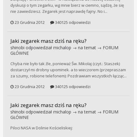
dyskusji o tym zegarku, wg mnie bierz w ciemno, sądzę, że się
nie zawiedziesz. Zegarek jest naprawdę fajny. No i...
23 Grudnia 2012
340125 odpowiedzi
Jaki zegarek masz dziś na ręku?
shinobi
odpowiedział
michalop
→ na temat →
FORUM
GŁÓWNE
Chyba nie było tak źle, ponieważ Św. Mikołaj (czyt.: Staszek)
dostarczył mi drobny upominek. a to wieczorem (przepraszam
za szumy, robione telefonem): Pozdrawiam wszystkich łącząc...
23 Grudnia 2012
340125 odpowiedzi
Jaki zegarek masz dziś na ręku?
shinobi
odpowiedział
michalop
→ na temat →
FORUM
GŁÓWNE
Piloci NASA w Dolinie Kościeliskiej: