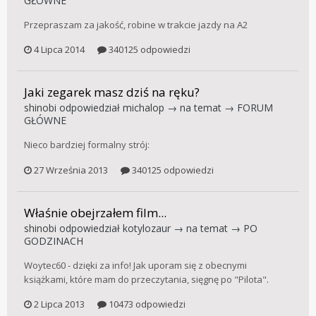
GŁÓWNE
Przepraszam za jakość, robine w trakcie jazdy na A2
4 Lipca 2014
340125 odpowiedzi
Jaki zegarek masz dziś na ręku?
shinobi
odpowiedział
michalop
→ na temat →
FORUM
GŁÓWNE
Nieco bardziej formalny strój:
27 Września 2013
340125 odpowiedzi
Właśnie obejrzałem film...
shinobi
odpowiedział
kotylozaur
→ na temat →
PO
GODZINACH
Woytec60 - dzięki za info! Jak uporam się z obecnymi
książkami, które mam do przeczytania, sięgnę po "Pilota".
2 Lipca 2013
10473 odpowiedzi