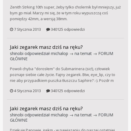
Zenith Strking 10th super, żeby tylko cholernik był mniejszy, już
bym go miał. Marzy mi się, że w tym roku wypuszczą coś
pomiędzy 42mm, a wersją 38mm.
7 Stycznia 2013
340125 odpowiedzi
Jaki zegarek masz dziś na ręku?
shinobi
odpowiedział
michalop
→ na temat →
FORUM
GŁÓWNE
Powoli chyba "dorosłem" do Submarinera (sic!), człowiek
poznaje siebie całe życie. Fajny zegarek. Btw, eye_lip, czy to
nie aby przypadkiem puszka tłuszczu Saphire? :-). Pozdr m
4 Stycznia 2013
340125 odpowiedzi
Jaki zegarek masz dziś na ręku?
shinobi
odpowiedział
michalop
→ na temat →
FORUM
GŁÓWNE
Dziękuję Panowie. irekm - w nawiązaniu do naszej ostatniej