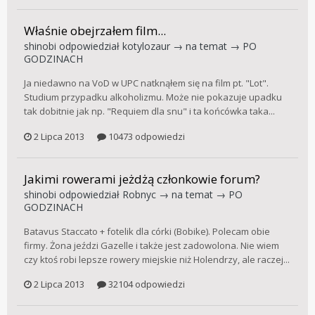
Właśnie obejrzałem film...
shinobi
odpowiedział
kotylozaur
→ na temat →
PO
GODZINACH
Ja niedawno na VoD w UPC natknąłem się na film pt. "Lot".
Studium przypadku alkoholizmu. Może nie pokazuje upadku
tak dobitnie jak np. "Requiem dla snu" i ta końcówka taka...
2 Lipca 2013
10473 odpowiedzi
Jakimi rowerami jeżdżą członkowie forum?
shinobi
odpowiedział
Robnyc
→ na temat →
PO
GODZINACH
Batavus Staccato + fotelik dla córki (Bobike). Polecam obie
firmy. Żona jeździ Gazelle i także jest zadowolona. Nie wiem
czy ktoś robi lepsze rowery miejskie niż Holendrzy, ale raczej...
2 Lipca 2013
32104 odpowiedzi