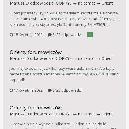
Mariusz D
odpowiedział
GORKY8
→ na temat →
Orient
E, bez przesady. Tylko kilka sprzedałem, reszta ma się dobrze.
Dalej mam chyba 40+. Poza tym lubię sprawiać radość innym, a
kilka osób chyba się ucieszyło Sent from my SM-A750FN...
18 Kwietnia 2022
8423 odpowiedzi
1
Orienty forumowiczów
Mariusz D
odpowiedział
GORKY8
→ na temat →
Orient
Jeśli mój to pewnie już kilka razy właściciela zmienił. Ale fajny,
może trzeba poszukać znów ;-) Sent from my SM-A750FN using
Tapatalk
17 Kwietnia 2022
8423 odpowiedzi
Orienty forumowiczów
Mariusz D
odpowiedział
GORKY8
→ na temat →
Orient
E, prawie nic nie wypadło, kilka sztuk jedynie a i to dość