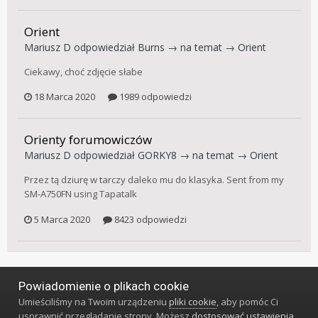
Orient
Mariusz D
odpowiedział
Burns
→ na temat →
Orient
Ciekawy, choć zdjęcie słabe
18 Marca 2020
1989 odpowiedzi
Orienty forumowiczów
Mariusz D
odpowiedział
GORKY8
→ na temat →
Orient
Przez tą dziurę w tarczy daleko mu do klasyka. Sent from my
SM-A750FN using Tapatalk
5 Marca 2020
8423 odpowiedzi
Powiadomienie o plikach cookie
Język
Styl
Polityka prywatności
Kontakt
Umieściliśmy na Twoim urządzeniu
pliki cookie
, aby pomóc Ci
Klub Miłośników Zegarów i Zegarków
usprawnić przeglądanie strony. Możesz
dostosować ustawienia