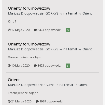
Orienty forumowiczów
Mariusz D
odpowiedział
GORKY8
→ na temat →
Orient
King ?
12 Maja 2020
8423 odpowiedzi
6
Orienty forumowiczów
Mariusz D
odpowiedział
GORKY8
→ na temat →
Orient
Dawno mnie tu nie było
10 Maja 2020
8423 odpowiedzi
3
Orient
Mariusz D
odpowiedział
Burns
→ na temat →
Orient
Trochę lepsze zdjęcie
21 Marca 2020
1989 odpowiedzi