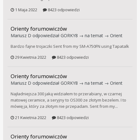
1 Maja 2022
8423 odpowiedzi
Orienty forumowiczów
Mariusz D
odpowiedział
GORKY8
→ na temat →
Orient
Bardzo fajne trojaczki Sent from my SM-A750FN using Tapatalk
29 Kwietnia 2022
8423 odpowiedzi
Orienty forumowiczów
Mariusz D
odpowiedział
GORKY8
→ na temat →
Orient
Najładniejsza 300 jaką widziałem to przerabiany, w czarnej
matowej ceramice, a seryjny to OS300 ze złotym bezelem. I to
mówię ja, który za złotym nie przepadam. Sent from my...
21 Kwietnia 2022
8423 odpowiedzi
Orienty forumowiczów