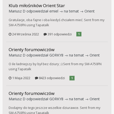
Klub miłośników Orient Star
Mariusz D
odpowiedział
emiel
→ na temat →
Orient
Gratulacje, oba fajne i oba kiedyś chciałem mieć. Sent from my
SM-A750FN using Tapatalk
24 Września 2022
391 odpowiedzi
1
Orienty forumowiczów
Mariusz D
odpowiedział
GORKY8
→ na temat →
Orient
O ile ładniejszy by był bez dziury ;-) Sent from my SM-A750FN
using Tapatalk
1 Maja 2022
8423 odpowiedzi
1
Orienty forumowiczów
Mariusz D
odpowiedział
GORKY8
→ na temat →
Orient
Dodajmy do tego jeszcze wszelkie dziurawce. Sent from my
SM-A750FN using Tapatalk