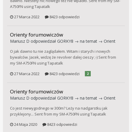
dawno. Niestety nic nowego też nie wpadło. Sent from my SM-
A750FN using Tapatalk
27 Marca 2022
8423 odpowiedzi
Orienty forumowiczów
Mariusz D
odpowiedział
GORKY8
→ na temat →
Orient
O jak dawno tu nie zaglądałem. Witam i starych i nowych
bywalców. Jacek, widzę że revolver dalej cieszy ;-) Sent from
my SM-A750FN using Tapatalk
27 Marca 2022
8423 odpowiedzi
2
Orienty forumowiczów
Mariusz D
odpowiedział
GORKY8
→ na temat →
Orient
Co jest niewygodnego w 300m? Leży na nadgarstku jak
przyklejony... Sent from my SM-A750FN using Tapatalk
24 Maja 2020
8423 odpowiedzi