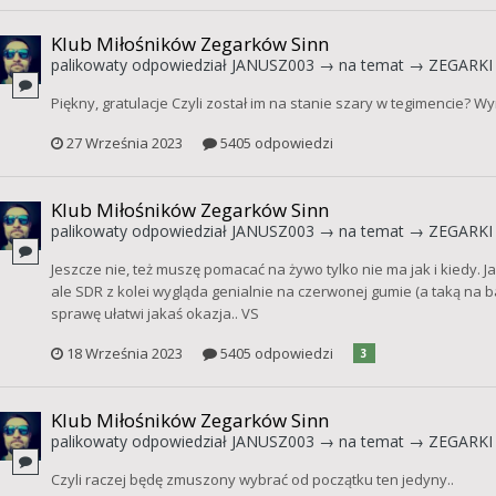
Klub Miłośników Zegarków Sinn
palikowaty
odpowiedział
JANUSZ003
→ na temat →
ZEGARKI 
Piękny, gratulacje Czyli został im na stanie szary w tegimencie? 
27 Września 2023
5405 odpowiedzi
Klub Miłośników Zegarków Sinn
palikowaty
odpowiedział
JANUSZ003
→ na temat →
ZEGARKI 
Jeszcze nie, też muszę pomacać na żywo tylko nie ma jak i kiedy. Ja
ale SDR z kolei wygląda genialnie na czerwonej gumie (a taką na 
sprawę ułatwi jakaś okazja.. VS
18 Września 2023
5405 odpowiedzi
3
Klub Miłośników Zegarków Sinn
palikowaty
odpowiedział
JANUSZ003
→ na temat →
ZEGARKI 
Czyli raczej będę zmuszony wybrać od początku ten jedyny..