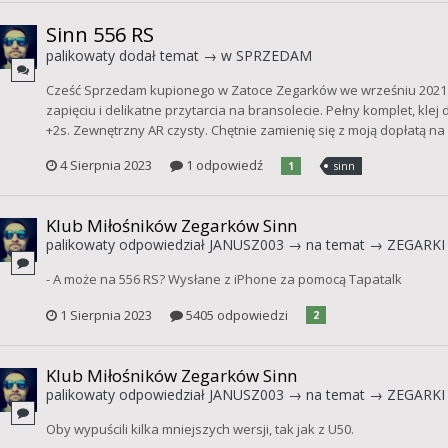
Sinn 556 RS
palikowaty
dodał temat → w
SPRZEDAM
Cześć Sprzedam kupionego w Zatoce Zegarków we wrześniu 2021 Si
zapięciu i delikatne przytarcia na bransolecie. Pełny komplet, kl
+2s. Zewnętrzny AR czysty. Chętnie zamienię się z moją dopłatą na
4 Sierpnia 2023
1 odpowiedź
1
sinn
Klub Miłośników Zegarków Sinn
palikowaty
odpowiedział
JANUSZ003
→ na temat →
ZEGARKI 
- A może na 556 RS? Wysłane z iPhone za pomocą Tapatalk
1 Sierpnia 2023
5405 odpowiedzi
2
Klub Miłośników Zegarków Sinn
palikowaty
odpowiedział
JANUSZ003
→ na temat →
ZEGARKI 
Oby wypuścili kilka mniejszych wersji, tak jak z U50.