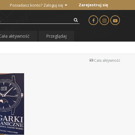
Zarejestruj się
Posiadasz konto? Zaloguj się
Cała aktywność
Przeglądaj
Cała aktywność