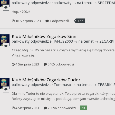
palikowaty
odpowiedział
palikowaty
→ na temat →
SPRZEDA
Hop. 4700zł.
16 Sierpnia 2023
1 odpowiedź
sinn
Klub Miłośników Zegarków Sinn
palikowaty
odpowiedział
JANUSZ003
→ na temat →
ZEGARKI 
Cześć, Mój 556 RS na bazarku, chętnie wymienię się z moją dopłat
VJ też rozważę.
4 Sierpnia 2023
5405 odpowiedzi
Klub Miłośników Zegarków Tudor
palikowaty
odpowiedział
Tommaso
→ na temat →
ZEGARKI S
Dla mnie Tudor to nie przystanek. To po prostu zegarek, który nie
Rolexy zwyczajnie mi się nie podobają, pomijam kwestie technolog
4 Sierpnia 2023
20096 odpowiedzi
11