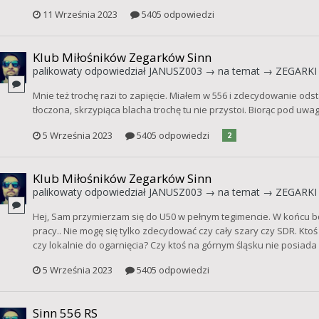
11 Września 2023
5405 odpowiedzi
Klub Miłośników Zegarków Sinn
palikowaty
odpowiedział
JANUSZ003
→ na temat →
ZEGARKI 
Mnie też trochę razi to zapięcie. Miałem w 556 i zdecydowanie odst
tłoczona, skrzypiąca blacha trochę tu nie przystoi. Biorąc pod uw
5 Września 2023
5405 odpowiedzi
2
Klub Miłośników Zegarków Sinn
palikowaty
odpowiedział
JANUSZ003
→ na temat →
ZEGARKI 
Hej, Sam przymierzam się do U50 w pełnym tegimencie. W końcu będ
pracy.. Nie mogę się tylko zdecydować czy cały szary czy SDR. Kto
czy lokalnie do ogarnięcia? Czy ktoś na górnym śląsku nie posiad
5 Września 2023
5405 odpowiedzi
Sinn 556 RS