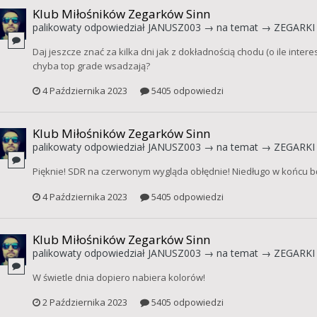
Klub Miłośników Zegarków Sinn
palikowaty
odpowiedział
JANUSZ003
→ na temat →
ZEGARKI 
Daj jeszcze znać za kilka dni jak z dokładnością chodu (o ile intere
chyba top grade wsadzają?
4 Października 2023
5405 odpowiedzi
Klub Miłośników Zegarków Sinn
palikowaty
odpowiedział
JANUSZ003
→ na temat →
ZEGARKI 
Pięknie! SDR na czerwonym wygląda obłędnie! Niedługo w końcu b
4 Października 2023
5405 odpowiedzi
Klub Miłośników Zegarków Sinn
palikowaty
odpowiedział
JANUSZ003
→ na temat →
ZEGARKI 
W świetle dnia dopiero nabiera kolorów!
2 Października 2023
5405 odpowiedzi