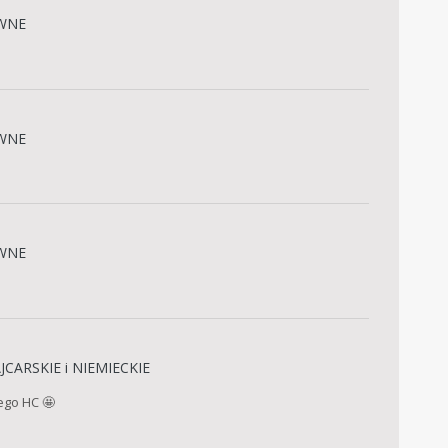
WNE
WNE
WNE
CARSKIE i NIEMIECKIE
ego HC 🤩