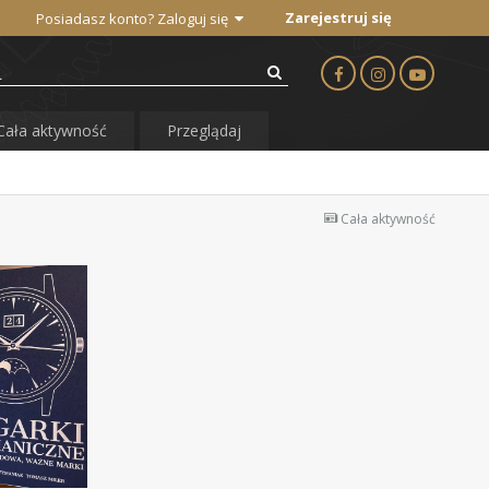
Zarejestruj się
Posiadasz konto? Zaloguj się
Cała aktywność
Przeglądaj
Cała aktywność