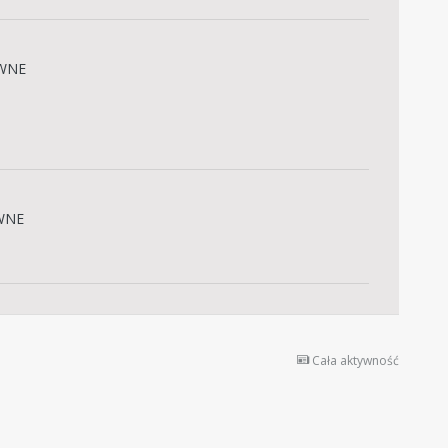
WNE
WNE
Cała aktywność