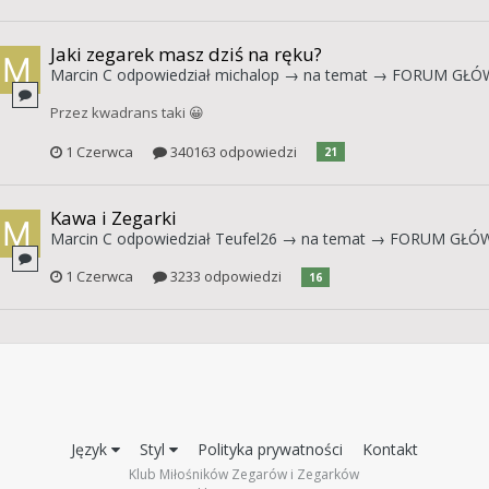
Jaki zegarek masz dziś na ręku?
Marcin C
odpowiedział
michalop
→ na temat →
FORUM GŁÓ
Przez kwadrans taki 😀
1 Czerwca
340163 odpowiedzi
21
Kawa i Zegarki
Marcin C
odpowiedział
Teufel26
→ na temat →
FORUM GŁÓ
1 Czerwca
3233 odpowiedzi
16
Język
Styl
Polityka prywatności
Kontakt
Klub Miłośników Zegarów i Zegarków