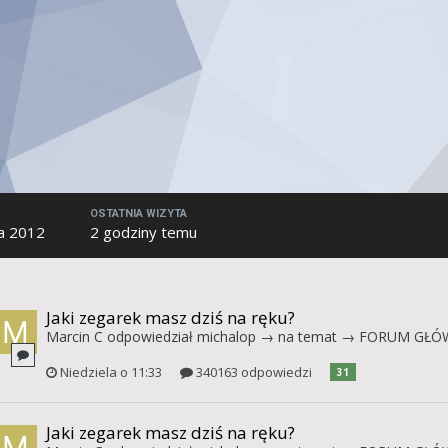
OSTATNIA WIZYTA
a 2012
2 godziny temu
Jaki zegarek masz dziś na ręku?
Marcin C
odpowiedział
michalop
→ na temat →
FORUM GŁÓ
Niedziela o 11:33
340163 odpowiedzi
31
Jaki zegarek masz dziś na ręku?