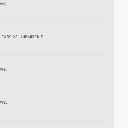
WNE
CARSKIE i NIEMIECKIE
WNE
WNE