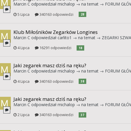
Marcin C
odpowiedział
michalop
→ na temat →
FORUM GŁÓ
5 Lipca
340163 odpowiedzi
28
Klub Miłośników Zegarków Longines
Marcin C
odpowiedział
carlito1
→ na temat →
ZEGARKI SZWAJ
4 Lipca
16291 odpowiedzi
18
Jaki zegarek masz dziś na ręku?
Marcin C
odpowiedział
michalop
→ na temat →
FORUM GŁÓ
4 Lipca
340163 odpowiedzi
38
Jaki zegarek masz dziś na ręku?
Marcin C
odpowiedział
michalop
→ na temat →
FORUM GŁÓ
2 Lipca
340163 odpowiedzi
37