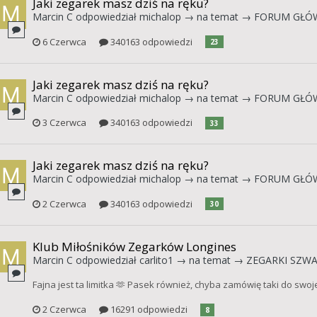
Jaki zegarek masz dziś na ręku?
Marcin C
odpowiedział
michalop
→ na temat →
FORUM GŁÓ
6 Czerwca
340163 odpowiedzi
23
Jaki zegarek masz dziś na ręku?
Marcin C
odpowiedział
michalop
→ na temat →
FORUM GŁÓ
3 Czerwca
340163 odpowiedzi
33
Jaki zegarek masz dziś na ręku?
Marcin C
odpowiedział
michalop
→ na temat →
FORUM GŁÓ
2 Czerwca
340163 odpowiedzi
30
Klub Miłośników Zegarków Longines
Marcin C
odpowiedział
carlito1
→ na temat →
ZEGARKI SZWAJ
Fajna jest ta limitka 🫶 Pasek również, chyba zamówię taki do swoj
2 Czerwca
16291 odpowiedzi
8