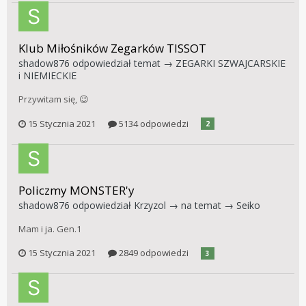
Klub Miłośników Zegarków TISSOT
shadow876
odpowiedział temat →
ZEGARKI SZWAJCARSKIE
i NIEMIECKIE
Przywitam się, 😉
15 Stycznia 2021
5134 odpowiedzi
2
Policzmy MONSTER'y
shadow876
odpowiedział
Krzyzol
→ na temat →
Seiko
Mam i ja. Gen.1
15 Stycznia 2021
2849 odpowiedzi
3