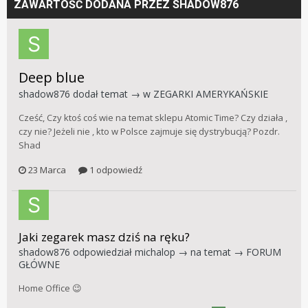
ZAWARTOŚĆ DODANA PRZEZ SHADOW876
Deep blue
shadow876
dodał temat → w
ZEGARKI AMERYKAŃSKIE
Cześć, Czy ktoś coś wie na temat sklepu Atomic Time? Czy działa ,
czy nie? Jeżeli nie , kto w Polsce zajmuje się dystrybucją? Pozdr.
Shad
23 Marca
1 odpowiedź
Jaki zegarek masz dziś na ręku?
shadow876
odpowiedział
michalop
→ na temat →
FORUM
GŁÓWNE
Home Office 😉