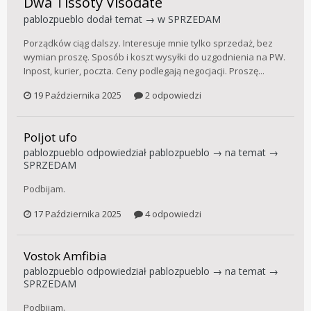
Dwa Tissoty Visodate
pablozpueblo
dodał temat → w
SPRZEDAM
Porządków ciąg dalszy. Interesuje mnie tylko sprzedaż, bez
wymian proszę. Sposób i koszt wysyłki do uzgodnienia na PW.
Inpost, kurier, poczta. Ceny podlegają negocjacji. Proszę...
19 Października 2025
2 odpowiedzi
Poljot ufo
pablozpueblo
odpowiedział
pablozpueblo
→ na temat →
SPRZEDAM
Podbijam.
17 Października 2025
4 odpowiedzi
Vostok Amfibia
pablozpueblo
odpowiedział
pablozpueblo
→ na temat →
SPRZEDAM
Podbijam.