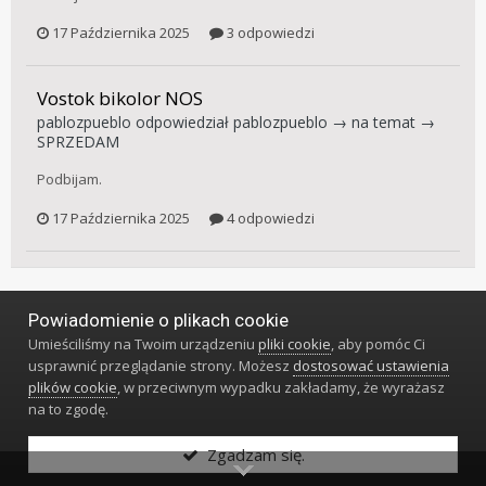
17 Października 2025
3 odpowiedzi
Vostok bikolor NOS
pablozpueblo
odpowiedział
pablozpueblo
→ na temat →
SPRZEDAM
Podbijam.
17 Października 2025
4 odpowiedzi
Powiadomienie o plikach cookie
Język
Styl
Polityka prywatności
Kontakt
Umieściliśmy na Twoim urządzeniu
pliki cookie
, aby pomóc Ci
Klub Miłośników Zegarów i Zegarków
usprawnić przeglądanie strony. Możesz
dostosować ustawienia
Powered by Invision Community
plików cookie
, w przeciwnym wypadku zakładamy, że wyrażasz
na to zgodę.
Zgadzam się.