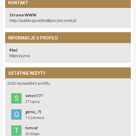
KONTAKT
Strona WWW
http://
pablozpueblo@poczta.onet.pl
INFORMACJE O PROFILU
Płeć
Mężczyzna
OSTATNIE WIZYTY
2263 wyświetleń profilu
simon777
27 Lipca
geniu_75
1 Czerwca
tomcat
25 Maja