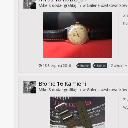
Mike S
dodał grafikę → w
Galerie użytkowników
Z 
Po
18 Sierpnia 2016
(i 3 więcej)
Błonie
Blonie
Błonie 16 Kamieni
Mike S
dodał grafikę → w
Galerie użytkowników
Z 
Wy