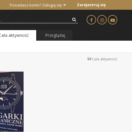
Zarejestruj się
Posiadasz konto? Zaloguj się
Cała aktywność
Przeglądaj
Cała aktywność