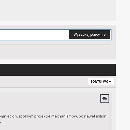
Wyszukaj ponownie
SORTUJ WG
apomnieć o wspólnym projekcie mechanizmów, bo nawet milion
..