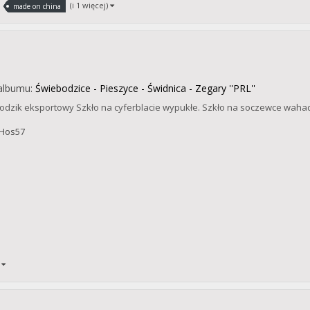
(i 1 więcej)
made on china
albumu:
Świebodzice - Pieszyce - Świdnica - Zegary ''PRL''
odzik eksportowy Szkło na cyferblacie wypukłe. Szkło na soczewce waha
Hos57
)