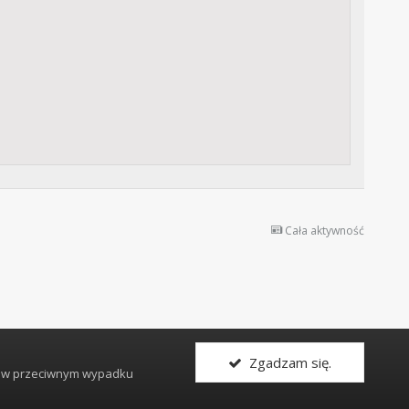
Cała aktywność
Zgadzam się.
, w przeciwnym wypadku