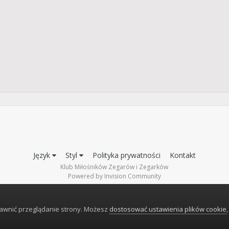
Język
Styl
Polityka prywatności
Kontakt
Klub Miłośników Zegarów i Zegarków
Powered by Invision Community
rawnić przeglądanie strony. Możesz
dostosować ustawienia plików cookie