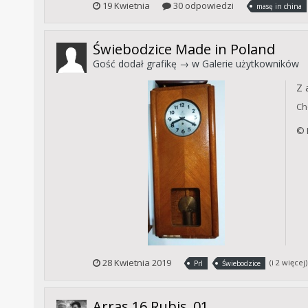
19 Kwietnia
30 odpowiedzi
masę in china
Świebodzice Made in Poland
Gość dodał grafikę → w
Galerie użytkowników
Z 
Ch
© 
28 Kwietnia 2019
(i 2 więcej
Prl
Świebodzice
Arras 16 Rubis_01