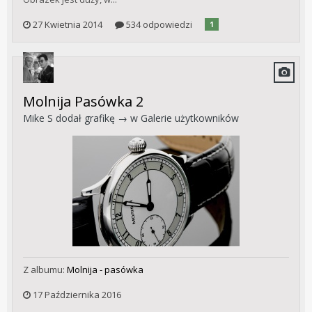
27 Kwietnia 2014
534 odpowiedzi
1
Molnija Pasówka 2
Mike S
dodał grafikę → w
Galerie użytkowników
Z albumu:
Molnija - pasówka
17 Października 2016