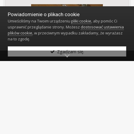
Powiadomienie o plikach cookie
Umieściliśmy na Twoim urządzeniu
pliki cookie
, aby pomóc Ci
usprawnić przeglądanie strony. Możesz
dostosować ustawienia
plików cookie
, w przeciwnym wypadku zakładamy, że wyrażasz
na to zgodę.
Zgadzam się.
Z albumu:
moje zeagarki
26 Grudnia 2012
Język
Styl
Polityka prywatności
Kontakt
Klub Miłośników Zegarów i Zegarków
Powered by Invision Community