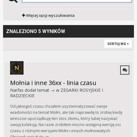
Więcej opcji wyszukiwania
ZNALEZIONO 5 WYNIKÓW
SORTUJ WG
Mołnia i inne 36xx - linia czasu
Narfas
dodał temat → w
ZEGARKI ROSYJSKIE I
RADZIECKIE
Od jakiegoś czasu chciałem usystematyzować swoje
wiadomości na temat Mołni, ale tak naprawdę to zrobię kiedy
wreszcie uporządkuję ten stos złomu, który lubię nazywać
swoją kolekcją. Na razie zrobiłem mocno wstępną wersję osi
czasu z różnymi wersjami Mołni i innych mołniowatych.
Obrazek jest duży, w...