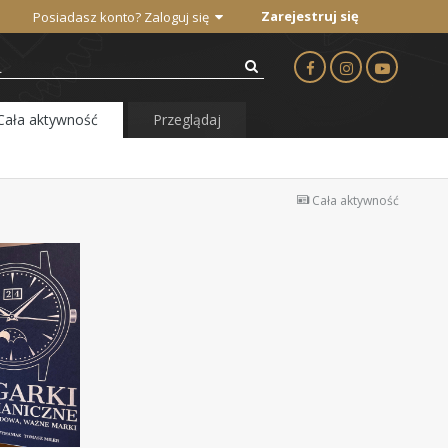
Zarejestruj się
Posiadasz konto? Zaloguj się
Cała aktywność
Przeglądaj
Cała aktywność