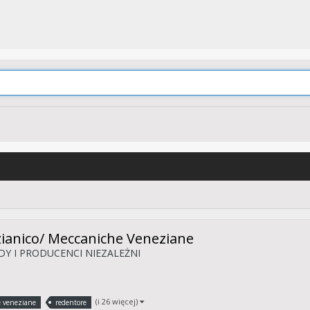
ianico/ Meccaniche Veneziane
Y I PRODUCENCI NIEZALEŻNI
(i 26 więcej)
 veneziane
redentore