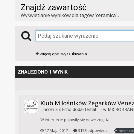
Znajdź zawartość
Wyświetlanie wyników dla tagów 'ceramica' .
Więcej opcji wyszukiwania
ZNALEZIONO 1 WYNIK
Klub Miłośników Zegarków Venez
Lincoln Six Echo
dodał temat → w
MICROBRAND
W internecie pojawiły się nowe zdjęcia.
17 Maja 2017
3178 odpowiedzi
meccaniche