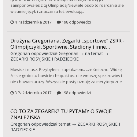
zaimponowałeś z tą Olimpiadą Niewiele osób to rozróżnia ale
w sumie język i znaczenia też ewoluują..
4 Października 2017
198 odpowiedzi
Drużyna Gregoriana. Zegarki „sportowe” ZSRR -
Olimpijczyki, Sportiwne, Stadiony i inne…
Gregorian
odpowiedział
Gregorian
→ na temat →
ZEGARKI ROSYJSKIE I RADZIECKIE
Mówisz i masz. Przybyłem i zapłakałem.. ..ze śmiechu. Widzę,
że się grubo tu bawicie chłopaki ps. nie wnoszę sprzeciwów i
nie chowam urazy. Wszystkie posty uznaję za merytoryczne
3 Października 2017
198 odpowiedzi
CO TO ZA ZEGAREK? TU PYTAMY O SWOJE
ZNALEZISKA
Gregorian
odpowiedział temat →
ZEGARKI ROSYJSKIE I
RADZIECKIE