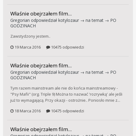
Właśnie obejrzałem film...
Gregorian
odpowiedział
kotylozaur
→ na temat →
PO
GODZINACH
Zawstydzony jestem..
19 Marca 2016
10475 odpowiedzi
Właśnie obejrzałem film...
Gregorian
odpowiedział
kotylozaur
→ na temat →
PO
GODZINACH
Tym razem mainstream ale nie do końca mainstreamowy -
"Psy Mafii" (org. Triple 9) Można to nazwać 'rozrywką' ale jeśli
już to wymagającą. Przy okazji - ostrożnie.. Poniosło mnie z...
18 Marca 2016
10475 odpowiedzi
Właśnie obejrzałem film...
Gregorian
odpowiedział
kotylozaur
→ na temat →
PO