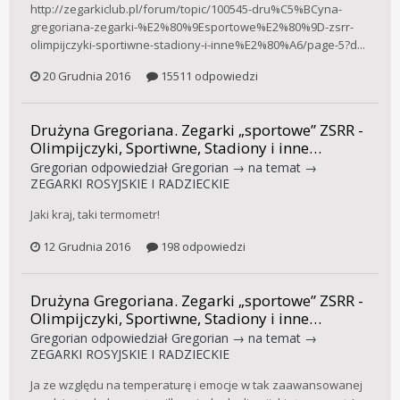
http://zegarkiclub.pl/forum/topic/100545-dru%C5%BCyna-
gregoriana-zegarki-%E2%80%9Esportowe%E2%80%9D-zsrr-
olimpijczyki-sportiwne-stadiony-i-inne%E2%80%A6/page-5?d...
20 Grudnia 2016
15511 odpowiedzi
Drużyna Gregoriana. Zegarki „sportowe” ZSRR -
Olimpijczyki, Sportiwne, Stadiony i inne…
Gregorian
odpowiedział
Gregorian
→ na temat →
ZEGARKI ROSYJSKIE I RADZIECKIE
Jaki kraj, taki termometr!
12 Grudnia 2016
198 odpowiedzi
Drużyna Gregoriana. Zegarki „sportowe” ZSRR -
Olimpijczyki, Sportiwne, Stadiony i inne…
Gregorian
odpowiedział
Gregorian
→ na temat →
ZEGARKI ROSYJSKIE I RADZIECKIE
Ja ze względu na temperaturę i emocje w tak zaawansowanej