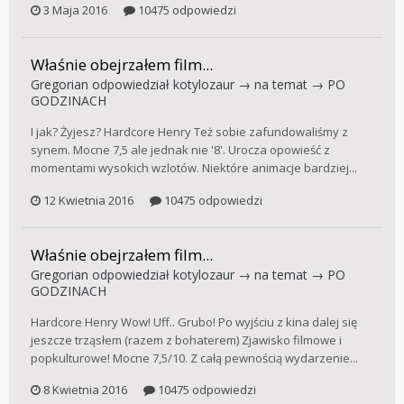
3 Maja 2016
10475 odpowiedzi
Właśnie obejrzałem film...
Gregorian
odpowiedział
kotylozaur
→ na temat →
PO
GODZINACH
I jak? Żyjesz? Hardcore Henry Też sobie zafundowaliśmy z
synem. Mocne 7,5 ale jednak nie '8'. Urocza opowieść z
momentami wysokich wzlotów. Niektóre animacje bardziej...
12 Kwietnia 2016
10475 odpowiedzi
Właśnie obejrzałem film...
Gregorian
odpowiedział
kotylozaur
→ na temat →
PO
GODZINACH
Hardcore Henry Wow! Uff.. Grubo! Po wyjściu z kina dalej się
jeszcze trząsłem (razem z bohaterem) Zjawisko filmowe i
popkulturowe! Mocne 7,5/10. Z całą pewnością wydarzenie...
8 Kwietnia 2016
10475 odpowiedzi