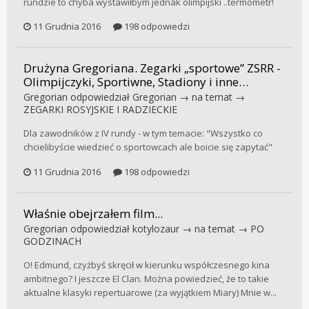
rundzie to chyba wystawiłbym jednak olimpijski ..termometr!
11 Grudnia 2016
198 odpowiedzi
Drużyna Gregoriana. Zegarki „sportowe” ZSRR -
Olimpijczyki, Sportiwne, Stadiony i inne…
Gregorian
odpowiedział
Gregorian
→ na temat →
ZEGARKI ROSYJSKIE I RADZIECKIE
Dla zawodników z IV rundy - w tym temacie: "Wszystko co
chcielibyście wiedzieć o sportowcach ale boicie się zapytać"
11 Grudnia 2016
198 odpowiedzi
Właśnie obejrzałem film...
Gregorian
odpowiedział
kotylozaur
→ na temat →
PO
GODZINACH
O! Edmund, czyżbyś skręcił w kierunku współczesnego kina
ambitnego? I jeszcze El Clan. Można powiedzieć, że to takie
aktualne klasyki repertuarowe (za wyjątkiem Miary) Mnie w...