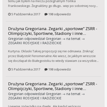
temu jak byłem na meczu pożegnalnym Tomka
Frankowskiego. Żegnaliśmy go długo.. więc po sobotniej nocy...
5 Października 2017
198 odpowiedzi
Drużyna Gregoriana. Zegarki „sportowe” ZSRR -
Olimpijczyki, Sportiwne, Stadiony i inne…
Gregorian
odpowiedział
Gregorian
→ na temat →
ZEGARKI ROSYJSKIE I RADZIECKIE
Kurtyna. Oklaski Takiej propozycji się nie odmawia. Zniknąć
przez Białystok! Fenomenalne Ale wiesz, że jakbym wreszcie
się doczłapał do Białegostoku to wtedy stawiam za wszystkie...
5 Października 2017
198 odpowiedzi
Drużyna Gregoriana. Zegarki „sportowe” ZSRR -
Olimpijczyki, Sportiwne, Stadiony i inne…
Gregorian
odpowiedział
Gregorian
→ na temat →
ZEGARKI ROSYJSKIE I RADZIECKIE
I pewnie znów tylko na chwilę.. Ale kiedyś wrócę ps.