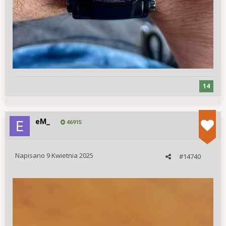
14
eM_
46915
Napisano
9 Kwietnia 2025
#14740