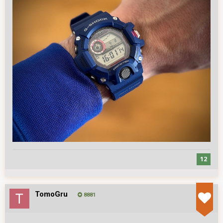
12
TomoGru
8881