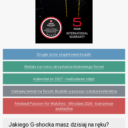
Drugie życie zegarkowej książki
Wpłaty na rzecz utrzymania klubowego forum
Kalendarze 2027 - nadsyłanie zdjęć
Ciekawy temat na forum: Budziki a poezja i sztuka konkretna
Festiwal Passion for Watches - Wrocław 2026 - transmisje
wykładów
Jakiego G-shocka masz dzisiaj na ręku?