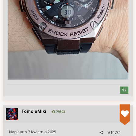
12
TomcioMiki
79593
Napisano
7 Kwietnia 2025
#14731