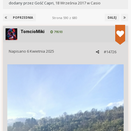
dodany przez
Gość Capri
,
18 Września 2017
w
Casio
Strona 590 z 680
POPRZEDNIA
DALEJ
TomcioMiki
79593
Napisano
6 Kwietnia 2025
#14726