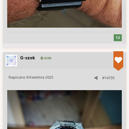
12
G-szok
6109
Napisano
8 Kwietnia 2025
#14735