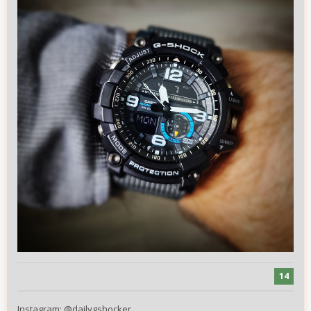
14
Instagram:
@
dailygshocker