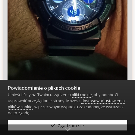
Powiadomienie o plikach cookie
12
Umieściliśmy na Twoim urządzeniu
pliki cookie
, aby pomóc Ci
usprawnić przeglądanie strony. Możesz
dostosować ustawienia
plików cookie
, w przeciwnym wypadku zakładamy, że wyrażasz
G-szok
na to zgodę.
6109
Zgadzam się.
Napisano
10 Kwietnia 2025
#14742