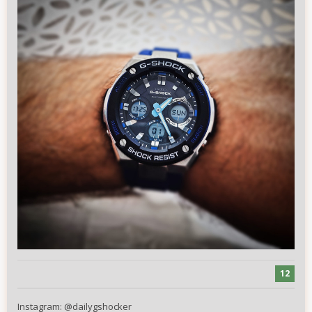
12
Instagram:
@
dailygshocker