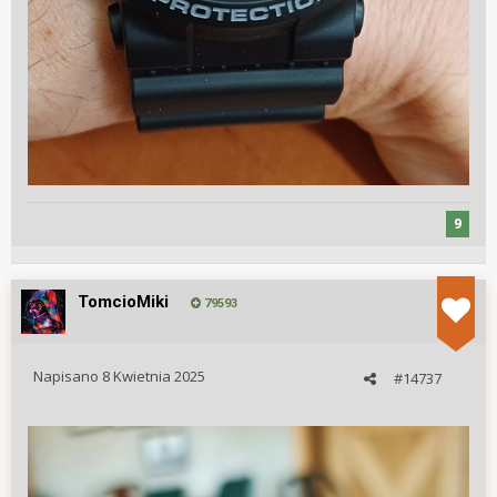
9
TomcioMiki
79593
Napisano
8 Kwietnia 2025
#14737