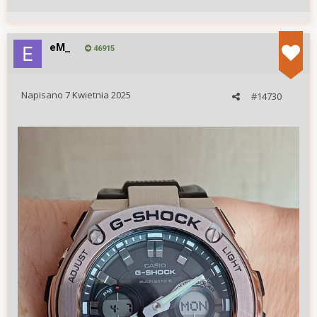
eM_
46915
Napisano
7 Kwietnia 2025
#14730