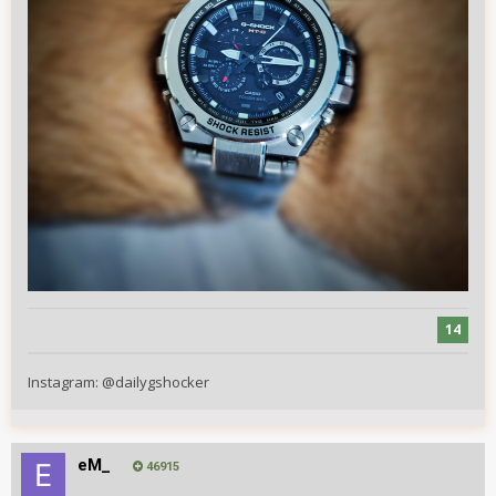
14
Instagram:
@
dailygshocker
eM_
46915