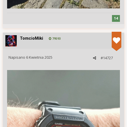
14
TomcioMiki
79593
Napisano
6 Kwietnia 2025
#14727