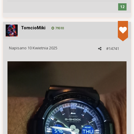
12
TomcioMiki
79593
Napisano
10 Kwietnia 2025
#14741