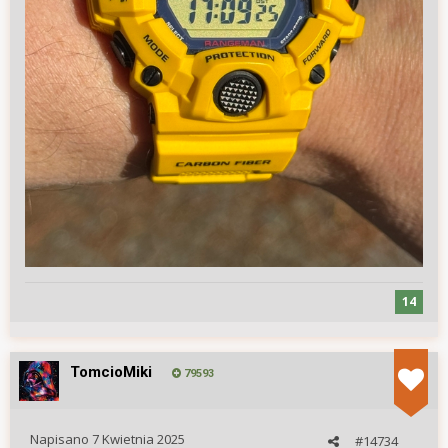
14
TomcioMiki
79593
Napisano
7 Kwietnia 2025
#14734