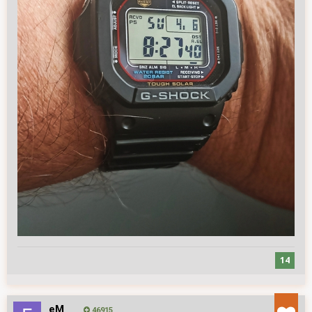
14
eM_
46915