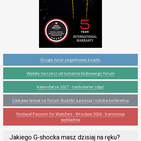
Drugie życie zegarkowej książki
Wpłaty na rzecz utrzymania klubowego forum
Kalendarze 2027 - nadsyłanie zdjęć
Ciekawy temat na forum: Budziki a poezja i sztuka konkretna
Festiwal Passion for Watches - Wrocław 2026 - transmisje
wykładów
Jakiego G-shocka masz dzisiaj na ręku?