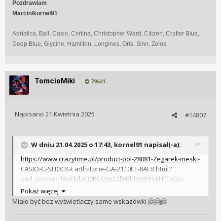
Pozdrawiam
Marcin/kornel91
Adriatica, Ball, Casio, Certina, Christopher Ward, Citizen, Crafter Blue,
Deep Blue, Glycine, Hamilton, Longines, Oris, Sinn, Zelos
TomcioMiki
79641
Napisano
21 Kwietnia 2025
#14807
W dniu 21.04.2025 o 17:43,
kornel91
napisał(-a):
https://www.crazytime.pl/product-pol-28081-Zegarek-meski-
CASIO-G-SHOCK-Earth-Tone-GA-2110ET-8AER.html?
gad_source=1&gclid=Cj0KCQjw2ZfABhDBARIsAHFTxGz-
us0RLEpWy-
Pokaż więcej
7vTFju3IvCpSCfAZdeBOa52GpVGzz_GdcV5OFZe-
Miało być bez wyświetlaczy same wskazówki
🤗
🤗
🤗
0aArNREALw_wcB