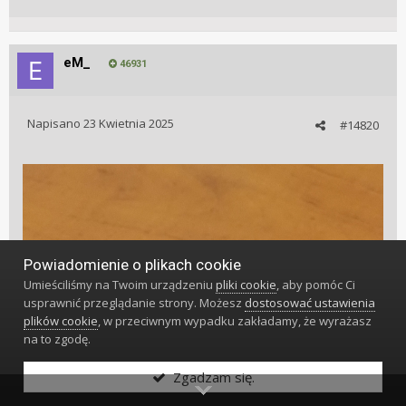
eM_
46931
Napisano
23 Kwietnia 2025
#14820
Powiadomienie o plikach cookie
Umieściliśmy na Twoim urządzeniu
pliki cookie
, aby pomóc Ci
usprawnić przeglądanie strony. Możesz
dostosować ustawienia
plików cookie
, w przeciwnym wypadku zakładamy, że wyrażasz
na to zgodę.
Zgadzam się.