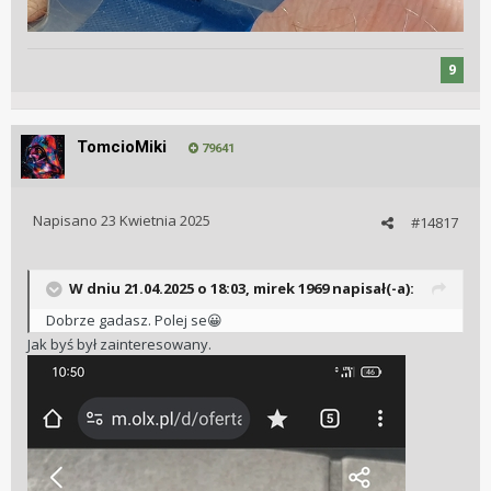
9
TomcioMiki
79641
Napisano
23 Kwietnia 2025
#14817
W dniu 21.04.2025 o 18:03,
mirek 1969
napisał(-a):
Dobrze gadasz. Polej se
😀
Jak byś był zainteresowany.