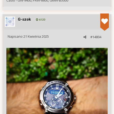
Casio - GW-9400, PRW-6600, GMW-B5000
G-szok
6120
Napisano
21 Kwietnia 2025
#14804