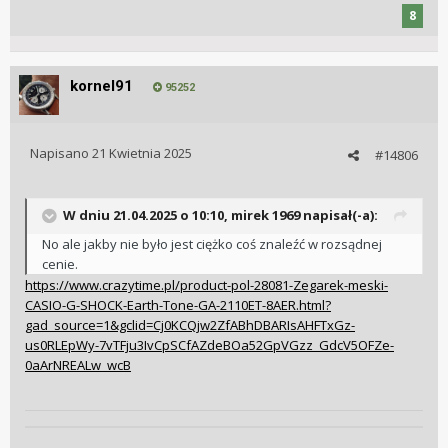
8
kornel91
95252
Napisano
21 Kwietnia 2025
#14806
W dniu 21.04.2025 o 10:10,
mirek 1969
napisał(-a):
No ale jakby nie było jest ciężko coś znaleźć w rozsądnej
cenie.
https://www.crazytime.pl/product-pol-28081-Zegarek-meski-
CASIO-G-SHOCK-Earth-Tone-GA-2110ET-8AER.html?
gad_source=1&gclid=Cj0KCQjw2ZfABhDBARIsAHFTxGz-
us0RLEpWy-7vTFju3IvCpSCfAZdeBOa52GpVGzz_GdcV5OFZe-
0aArNREALw_wcB