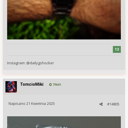
13
Instagram:
@
dailygshocker
TomcioMiki
79641
Napisano
21 Kwietnia 2025
#14805