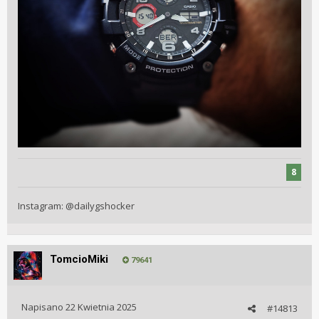
8
Instagram:
@
dailygshocker
TomcioMiki
79641
Napisano
22 Kwietnia 2025
#14813