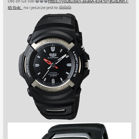
Oto on Gs 500
https://youtu.be/i-axa6A-e34?si=gGqLINn7-
😁
😁
😁
651b4c_
no i jeszcze jest to
🤗
🤗
🤗