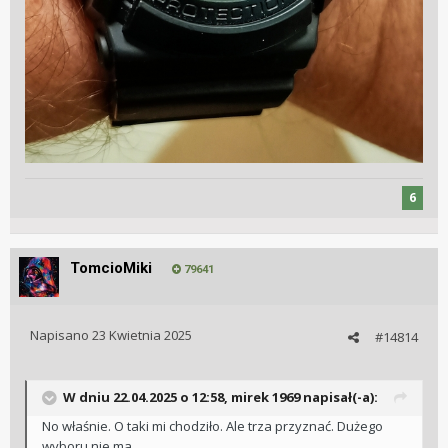
6
TomcioMiki
79641
Napisano
23 Kwietnia 2025
#14814
W dniu 22.04.2025 o 12:58,
mirek 1969
napisał(-a):
No właśnie. O taki mi chodziło. Ale trza przyznać. Dużego
wyboru nie ma.