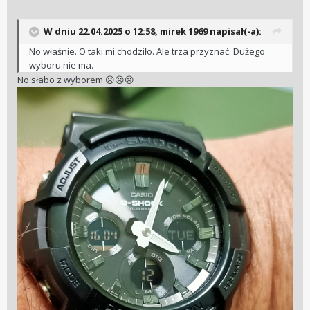
W dniu 22.04.2025 o 12:58,
mirek 1969
napisał(-a):
No właśnie. O taki mi chodziło. Ale trza przyznać. Dużego
wyboru nie ma.
No słabo z wyborem
☹️
☹️
☹️