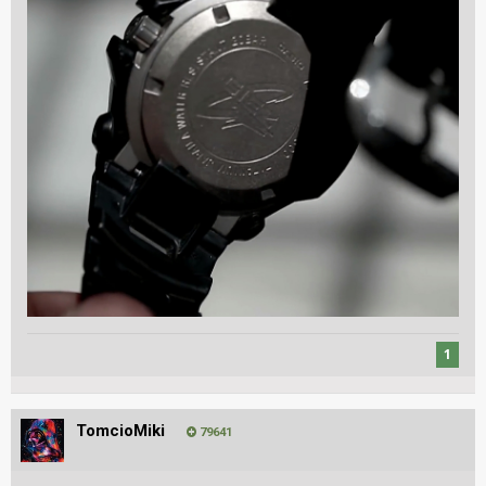
1
TomcioMiki
79641