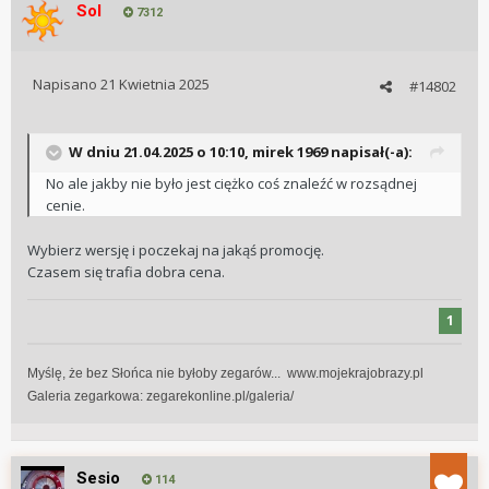
Sol
7312
Napisano
21 Kwietnia 2025
#14802
W dniu 21.04.2025 o 10:10,
mirek 1969
napisał(-a):
No ale jakby nie było jest ciężko coś znaleźć w rozsądnej
cenie.
Wybierz wersję i poczekaj na jakąś promocję.
Czasem się trafia dobra cena.
1
Myślę, że bez Słońca nie byłoby zegarów... www.mojekrajobrazy.pl
Galeria zegarkowa:
zegarekonline.pl/galeria/
Sesio
114