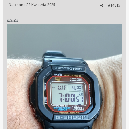
Napisano
23 Kwietnia 2025
#14815
🤗
🤗
🤗