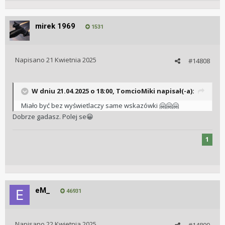
mirek 1969
1531
Napisano
21 Kwietnia 2025
#14808
W dniu 21.04.2025 o 18:00,
TomcioMiki
napisał(-a):
Miało być bez wyświetlaczy same wskazówki
🤗
🤗
🤗
Dobrze gadasz. Polej se
😀
1
eM_
46931
Napisano
22 Kwietnia 2025
#14809