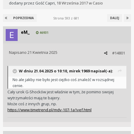
dodany przez
Gość Capri
,
18 Września 2017
w
Casio
Strona 593 z 681
POPRZEDNIA
DALEJ
eM_
46931
Napisano
21 Kwietnia 2025
#14801
W dniu 21.04.2025 o 10:10,
mirek 1969
napisał(-a):
No ale jakby nie było jest ciężko coś znaleźć w rozsądnej
cenie.
Cały urok G-Shocków jest właśnie w tym, że pomimo swojej
wytrzymałości mają te bajery.
Może coś z innych grup, np.
https://www.timetrend.pl/mdv-107-1a1vef.html