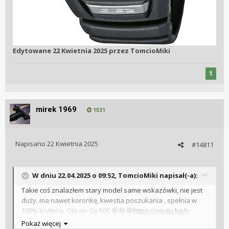
Edytowane
22 Kwietnia 2025
przez TomcioMiki
1
mirek 1969
1531
Napisano
22 Kwietnia 2025
#14811
W dniu 22.04.2025 o 09:52,
TomcioMiki
napisał(-a):
Takie coś znalazłem stary model same wskazówki, nie jest
duży, ma nawet koronkę, kwestia poszukania , spełnia w
100% kryteria. Oto on Gs 500
https://youtu.be/i-
😁
😁
😁
axa6A-e34?si=gGqLINn7-651b4c_
no i jeszcze jest to
🤗
🤗
🤗
Pokaż więcej