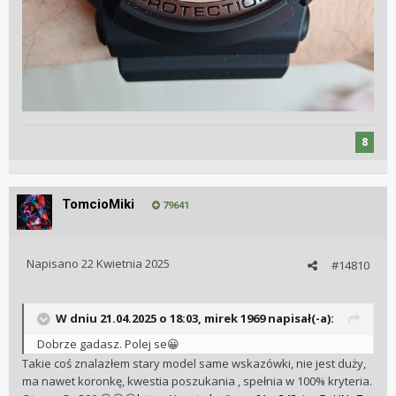
8
TomcioMiki
79641
Napisano
22 Kwietnia 2025
#14810
W dniu 21.04.2025 o 18:03,
mirek 1969
napisał(-a):
Dobrze gadasz. Polej se
😀
Takie coś znalazłem stary model same wskazówki, nie jest duży,
ma nawet koronkę, kwestia poszukania , spełnia w 100% kryteria.