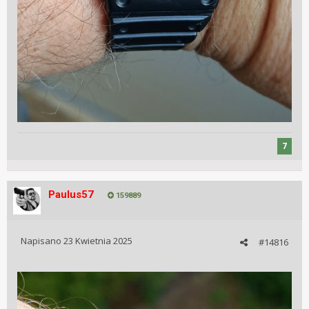
7
Paulus57
159889
Napisano
23 Kwietnia 2025
#14816