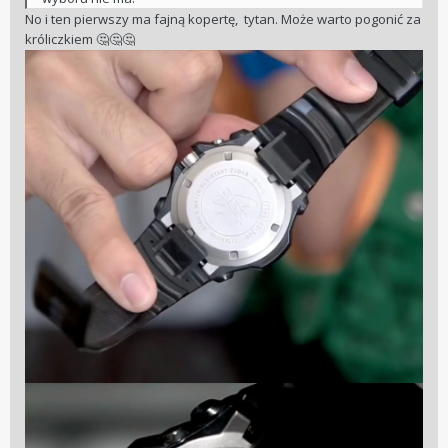
No i ten pierwszy ma fajną kopertę, tytan. Może warto pogonić za
króliczkiem
🤔
🤔
🤔