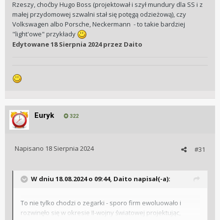
Rzeszy, choćby Hugo Boss (projektował i szył mundury dla SS i z
małej przydomowej szwalni stał się potęgą odzieżową), czy
Volkswagen albo Porsche, Neckermann - to takie bardziej
"light'owe" przykłady
Edytowane
18 Sierpnia 2024
przez Daito
Euryk
322
Napisano
18 Sierpnia 2024
#31
W dniu 18.08.2024 o 09:44,
Daito
napisał(-a):
To nie tylko chodzi o zegarki - sporo firm ewoluowało i
rozwinęło się w okresie II-wojny światowej projektując,