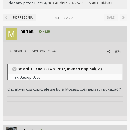
dodany przez
Piotr84
,
16 Grudnia 2022
w
ZEGARKI CHIŃSKIE
Strona 2 z 2
POPRZEDNIA
DALEJ
mirfak
4128
Napisano
17 Sierpnia 2024
#26
W dniu 17.08.2024 o 19:32,
mkoch
napisał(-a):
Tak. Aesop. A co?
Chciałbym coś kupić, ale się boję. Możesz coś napisać i pokazać ?
...