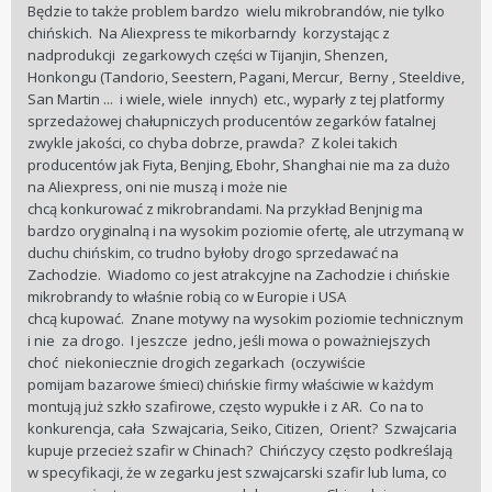
Będzie to także problem bardzo wielu mikrobrandów, nie tylko
chińskich. Na Aliexpress te mikorbarndy korzystając z
nadprodukcji zegarkowych części w Tijanjin, Shenzen,
Honkongu (Tandorio, Seestern, Pagani, Mercur, Berny , Steeldive,
San Martin ... i wiele, wiele innych) etc., wyparły z tej platformy
sprzedażowej chałupniczych producentów zegarków fatalnej
zwykle jakości, co chyba dobrze, prawda? Z kolei takich
producentów jak Fiyta, Benjing, Ebohr, Shanghai nie ma za dużo
na Aliexpress, oni nie muszą i może nie
chcą konkurować z mikrobrandami. Na przykład Benjnig ma
bardzo oryginalną i na wysokim poziomie ofertę, ale utrzymaną w
duchu chińskim, co trudno byłoby drogo sprzedawać na
Zachodzie. Wiadomo co jest atrakcyjne na Zachodzie i chińskie
mikrobrandy to właśnie robią co w Europie i USA
chcą kupować. Znane motywy na wysokim poziomie technicznym
i nie za drogo. I jeszcze jedno, jeśli mowa o poważniejszych
choć niekoniecznie drogich zegarkach (oczywiście
pomijam bazarowe śmieci) chińskie firmy właściwie w każdym
montują już szkło szafirowe, często wypukłe i z AR. Co na to
konkurencja, cała Szwajcaria, Seiko, Citizen, Orient? Szwajcaria
kupuje przecież szafir w Chinach? Chińczycy często podkreślają
w specyfikacji, że w zegarku jest szwajcarski szafir lub luma, co