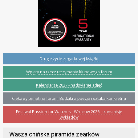
Drugie życie zegarkowej książki
Wpłaty na rzecz utrzymania klubowego forum
Kalendarze 2027 - nadsyłanie zdjęć
Ciekawy temat na forum: Budziki a poezja i sztuka konkretna
Festiwal Passion for Watches - Wrocław 2026 - transmisje
wykładów
Wasza chińska piramida zearków