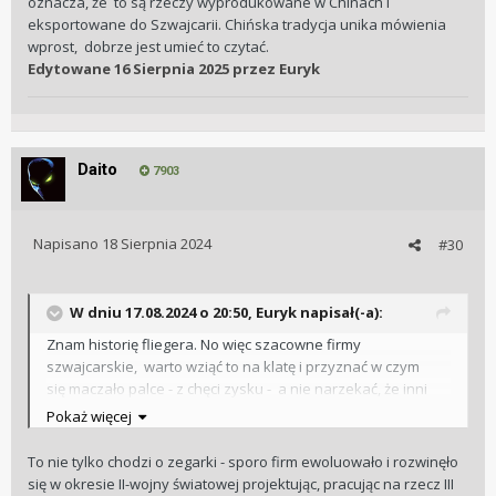
oznacza, że to są rzeczy wyprodukowane w Chinach i
eksportowane do Szwajcarii. Chińska tradycja unika mówienia
wprost, dobrze jest umieć to czytać.
Edytowane
16 Sierpnia 2025
przez Euryk
Daito
7903
Napisano
18 Sierpnia 2024
#30
W dniu 17.08.2024 o 20:50,
Euryk
napisał(-a):
Znam historię fliegera. No więc szacowne firmy
szwajcarskie, warto wziąć to na klatę i przyznać w czym
się maczało palce - z chęci zysku - a nie narzekać, że inni
kopiują, też z chęci zysku.
Pokaż więcej
To nie tylko chodzi o zegarki - sporo firm ewoluowało i rozwinęło
się w okresie II-wojny światowej projektując, pracując na rzecz III