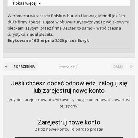
pracując na rzecz III Rzeszy, choćby Hugo Boss (projektował
Pokaż więcej
i szył mundury dla SS i z małej przydomowej szwalni stał się
potęgą odzieżową), czy Volkswagen albo
Werhmacht wkraczł do Polski w butach Hanwag, Meindl (dziś to
Porsche, Neckermann - to takie bardziej "light'owe"
duże firmy specjalizujące w obuwiu turystycznym) i z wojskowymi
przykłady
pleckami szytymi przez firmę Deuter; to samo - współczesna
turystyka, nadal plecaki.
Edytowane
16 Sierpnia 2025
przez Euryk
Strona 2 z 2
POPRZEDNIA
DALEJ
Jeśli chcesz dodać odpowiedź, zaloguj się
lub zarejestruj nowe konto
Jedynie zarejestrowani użytkownicy mogą komentować zawartość
tej strony.
Zarejestruj nowe konto
Załóż nowe konto. To bardzo proste!