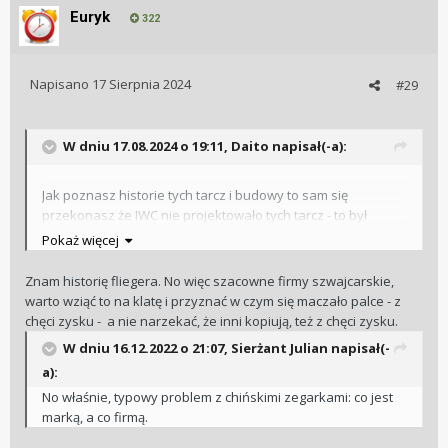
Euryk
322
Napisano
17 Sierpnia 2024
#29
W dniu 17.08.2024 o 19:11,
Daito
napisał(-a):
Jak poznasz historie tych tarcz i budowy to sam się
przekonasz że IWC nie projektowało tych tarcz - to był
projekt Luftwaffe i podobne zegarki robiła masz
Pokaż więcej
szwajcarskich manufaktur w latach II-giej wojny
Znam historię fliegera. No więc szacowne firmy szwajcarskie,
warto wziąć to na klatę i przyznać w czym się maczało palce - z
chęci zysku - a nie narzekać, że inni kopiują, też z chęci zysku.
W dniu 16.12.2022 o 21:07,
Sierżant Julian
napisał(-
a):
No właśnie, typowy problem z chińskimi zegarkami: co jest
marką, a co firmą.