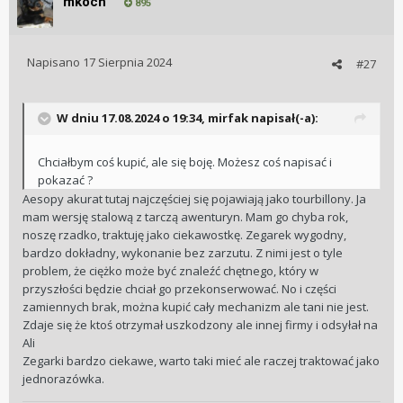
mkoch
895
Napisano
17 Sierpnia 2024
#27
W dniu 17.08.2024 o 19:34,
mirfak
napisał(-a):
Chciałbym coś kupić, ale się boję. Możesz coś napisać i
pokazać ?
Aesopy akurat tutaj najczęściej się pojawiają jako tourbillony. Ja
mam wersję stalową z tarczą awenturyn. Mam go chyba rok,
noszę rzadko, traktuję jako ciekawostkę. Zegarek wygodny,
bardzo dokładny, wykonanie bez zarzutu. Z nimi jest o tyle
problem, że ciężko może być znaleźć chętnego, który w
przyszłości będzie chciał go przekonserwować. No i części
zamiennych brak, można kupić cały mechanizm ale tani nie jest.
Zdaje się że ktoś otrzymał uszkodzony ale innej firmy i odsyłał na
Ali
Zegarki bardzo ciekawe, warto taki mieć ale raczej traktować jako
jednorazówka.