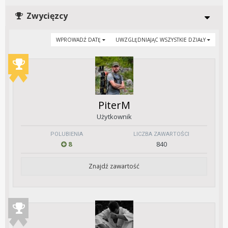
Zwycięzcy
WPROWADŹ DATĘ
UWZGLĘDNIAJĄC WSZYSTKIE DZIAŁY
PiterM
Użytkownik
POLUBIENIA
LICZBA ZAWARTOŚCI
8
840
Znajdź zawartość