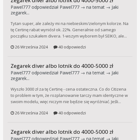
Zegarek diver albo lotnik do 4000-5000 zł
Pawel777
odpowiedział
Pawel777
→ na temat →
Jaki
zegarek...
Tytan super, ale zależy mi na niebieskim/zielonym kolorze. Na
tę Certinę rabat wyniósł ok. 22%. Generalnie od samego
początku szukałem divera. 1-wszym wyborem był SEIKO, ale...
26 Września 2024
40 odpowiedzi
Zegarek diver albo lotnik do 4000-5000 zł
Pawel777
odpowiedział
Pawel777
→ na temat →
Jaki
zegarek...
Wyszło 3000 zł za tę Certinę - cena ostateczna. Co do Citizena
to problem w tym, że rozplanowanie tarczy mam identyczne w
swoim modelu, więc niczym nie będzie się wyróżniać. Jeśli...
26 Września 2024
40 odpowiedzi
Zegarek diver albo lotnik do 4000-5000 zł
Pawel777
odpowiedział
Pawel777
→ na temat →
Jaki