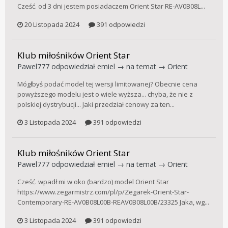
Cześć. od 3 dni jestem posiadaczem Orient Star RE-AV0B08L...
20 Listopada 2024
391 odpowiedzi
Klub miłośników Orient Star
Pawel777
odpowiedział
emiel
→ na temat →
Orient
Mógłbyś podać model tej wersji limitowanej? Obecnie cena
powyższego modelu jest o wiele wyższa... chyba, że nie z
polskiej dystrybucji... Jaki przedział cenowy za ten...
3 Listopada 2024
391 odpowiedzi
Klub miłośników Orient Star
Pawel777
odpowiedział
emiel
→ na temat →
Orient
Cześć. wpadł mi w oko (bardzo) model Orient Star
https://www.zegarmistrz.com/pl/p/Zegarek-Orient-Star-
Contemporary-RE-AV0B08L00B-REAV0B08L00B/23325 Jaka, wg...
3 Listopada 2024
391 odpowiedzi