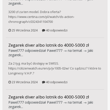
zegarek...
3200 zł za ten model. Dobra oferta?
https://www.certina.com/pl/watch/ds-action-
chronograph/c0324341104700
25 Września 2024
40 odpowiedzi
Zegarek diver albo lotnik do 4000-5000 zł
Pawel777
odpowiedział
Pawel777
→ na temat →
Jaki
zegarek...
Za 2 tyg. ma być dostępy w SWISS.
https://citizenwatch.eu/en/p/jv1005-02w/ Co sądzisz? I które to
Longinesy V.H.P.?
23 Września 2024
40 odpowiedzi
Zegarek diver albo lotnik do 4000-5000 zł
Pawel777
odpowiedział
Pawel777
→ na temat →
Jaki
zegarek...