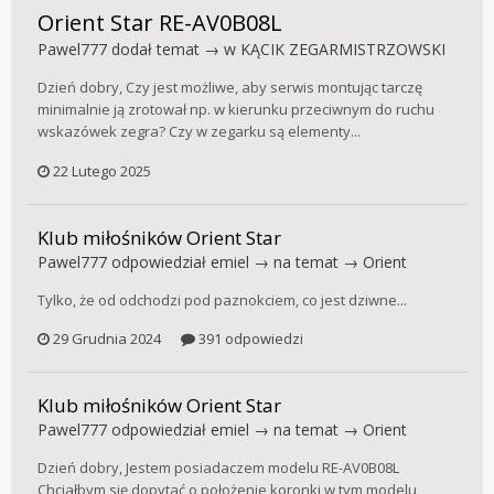
Orient Star RE-AV0B08L
Pawel777
dodał temat → w
KĄCIK ZEGARMISTRZOWSKI
Dzień dobry, Czy jest możliwe, aby serwis montując tarczę
minimalnie ją zrotował np. w kierunku przeciwnym do ruchu
wskazówek zegra? Czy w zegarku są elementy...
22 Lutego 2025
Klub miłośników Orient Star
Pawel777
odpowiedział
emiel
→ na temat →
Orient
Tylko, że od odchodzi pod paznokciem, co jest dziwne...
29 Grudnia 2024
391 odpowiedzi
Klub miłośników Orient Star
Pawel777
odpowiedział
emiel
→ na temat →
Orient
Dzień dobry, Jestem posiadaczem modelu RE-AV0B08L
Chciałbym się dopytać o położenie koronki w tym modelu,