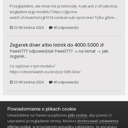
Przeglądałem, ale mnie nie przekonały. A jak jest z ich jakością
względem tego modelu? https://glycine-
watch.ch/watches/gl1014-combat-sub-sport-men Tylko gdzie...
23 Września 2024
40 odpowiedzi
Zegarek diver albo lotnik do 4000-5000 zł
Pawel777
odpowiedział
Pawel777
→ na temat →
Jaki
zegarek...
Co sądzicie o tym modelu?
https://citizenwatch.eu/en/p/jv1005-02w/
23 Września 2024
40 odpowiedzi
Powiadomienie o plikach cookie
Język
Styl
Polityka prywatności
Kontakt
Umieściliśmy na Twoim urządzeniu
pliki cookie
, aby pomóc Ci
Klub Miłośników Zegarów i Zegarków
usprawnić przeglądanie strony. Możesz
dostosować ustawienia
Powered by Invision Community
plików cookie
, w przeciwnym wypadku zakładamy, że wyrażasz