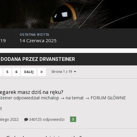
OSTATNIA WIZYTA
019
14 Czerwca 2025
DODANA PRZEZ DRVANSTEINER
Strona 1 z 19
5
6
DALEJ
zegarek masz dziś na ręku?
teiner
odpowiedział
michalop
→ na temat →
FORUM GŁÓWNE
]
utego 2022
340125 odpowiedzi
5