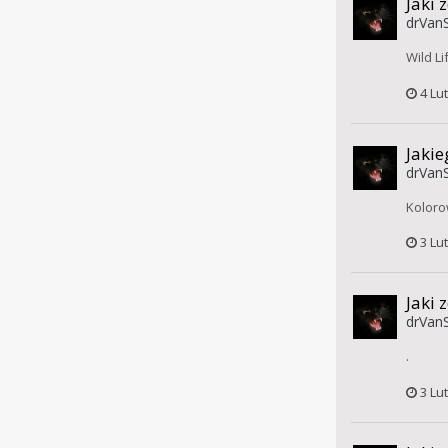
Jaki 
drVanS
Wild Li
4 Lu
Jakie
drVanS
Kolor
3 Lu
Jaki 
drVanS
.
3 Lu