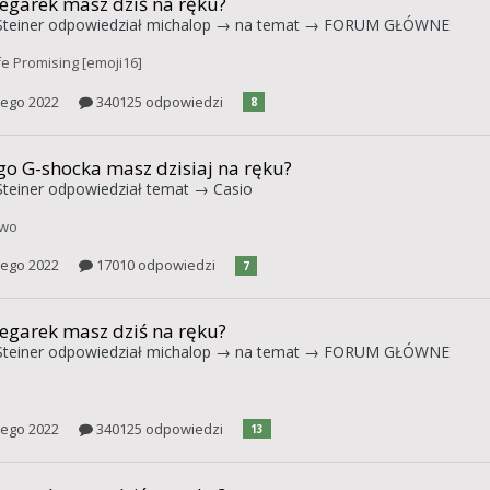
zegarek masz dziś na ręku?
teiner
odpowiedział
michalop
→ na temat →
FORUM GŁÓWNE
fe Promising [emoji16]
tego 2022
340125 odpowiedzi
8
go G-shocka masz dzisiaj na ręku?
teiner
odpowiedział temat →
Casio
owo
tego 2022
17010 odpowiedzi
7
zegarek masz dziś na ręku?
teiner
odpowiedział
michalop
→ na temat →
FORUM GŁÓWNE
tego 2022
340125 odpowiedzi
13