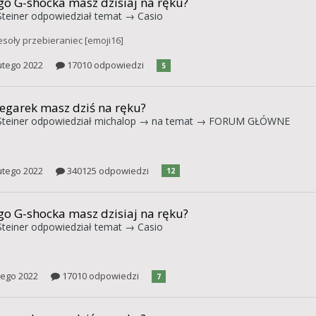
go G-shocka masz dzisiaj na ręku?
teiner
odpowiedział temat →
Casio
esoły przebieraniec [emoji16]
utego 2022
17010 odpowiedzi
5
zegarek masz dziś na ręku?
teiner
odpowiedział
michalop
→ na temat →
FORUM GŁÓWNE
utego 2022
340125 odpowiedzi
12
go G-shocka masz dzisiaj na ręku?
teiner
odpowiedział temat →
Casio
tego 2022
17010 odpowiedzi
7