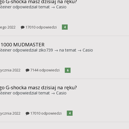
go G-shocka masz dzisiaj na ręku?
teiner
odpowiedział temat →
Casio
tego 2022
17010 odpowiedzi
4
 1000 MUDMASTER
teiner
odpowiedział
ziko739
→ na temat →
Casio
tycznia 2022
7144 odpowiedzi
6
go G-shocka masz dzisiaj na ręku?
teiner
odpowiedział temat →
Casio
tycznia 2022
17010 odpowiedzi
4