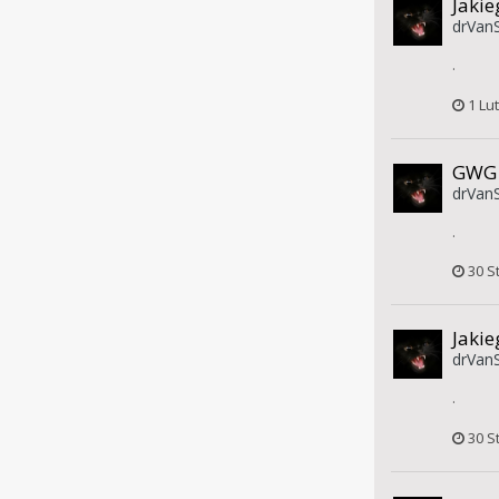
Jakie
drVanS
.
1 Lu
GWG
drVanS
.
30 S
Jakie
drVanS
.
30 S