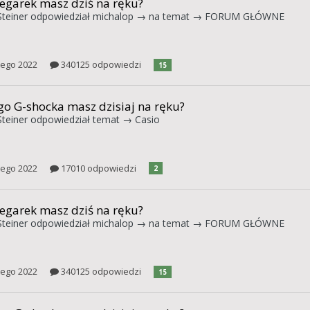
zegarek masz dziś na ręku?
teiner
odpowiedział
michalop
→ na temat →
FORUM GŁÓWNE
tego 2022
340125 odpowiedzi
15
go G-shocka masz dzisiaj na ręku?
teiner
odpowiedział temat →
Casio
tego 2022
17010 odpowiedzi
2
zegarek masz dziś na ręku?
teiner
odpowiedział
michalop
→ na temat →
FORUM GŁÓWNE
tego 2022
340125 odpowiedzi
15