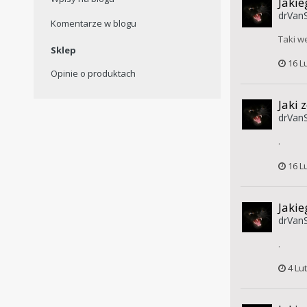
Jakie
drVanS
Komentarze w blogu
Taki w
Sklep
16 L
Opinie o produktach
Jaki 
drVanS
.
16 L
Jakie
drVanS
.
4 Lu