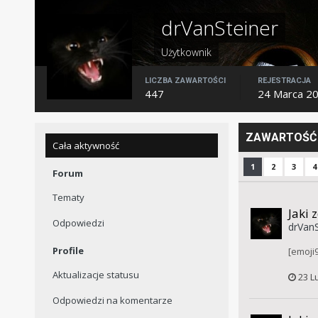
drVanSteiner
Użytkownik
LICZBA ZAWARTOŚCI
REJESTRACJA
447
24 Marca 2
ZAWARTOŚĆ 
Cała aktywność
1
2
3
4
Forum
Tematy
Jaki 
Odpowiedzi
drVanS
Profile
[emoji9
Aktualizacje statusu
23 L
Odpowiedzi na komentarze