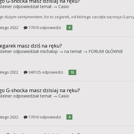
go G-shocka masz dzisiaj na ręku?
teiner
odpowiedział temat →
Casio
go dużym sentymentem, bo to zegarek, od którego zaczęła się moja G-prz
utego 2022
17010 odpowiedzi
4
zegarek masz dziś na ręku?
teiner
odpowiedział
michalop
→ na temat →
FORUM GŁÓWNE
utego 2022
340125 odpowiedzi
13
go G-shocka masz dzisiaj na ręku?
teiner
odpowiedział temat →
Casio
utego 2022
17010 odpowiedzi
4