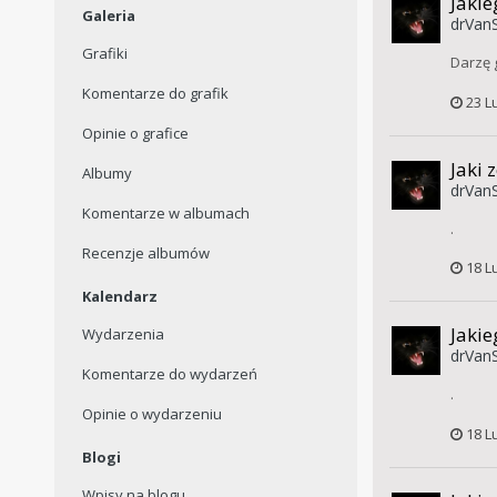
Jakie
Galeria
drVanS
Grafiki
Darzę 
Komentarze do grafik
23 L
Opinie o grafice
Jaki 
Albumy
drVanS
Komentarze w albumach
.
Recenzje albumów
18 L
Kalendarz
Jakie
Wydarzenia
drVanS
Komentarze do wydarzeń
.
Opinie o wydarzeniu
18 L
Blogi
Wpisy na blogu