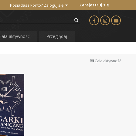
Zarejestruj się
Posiadasz konto? Zaloguj się
Cała aktywność
Przeglądaj
Cała aktywność