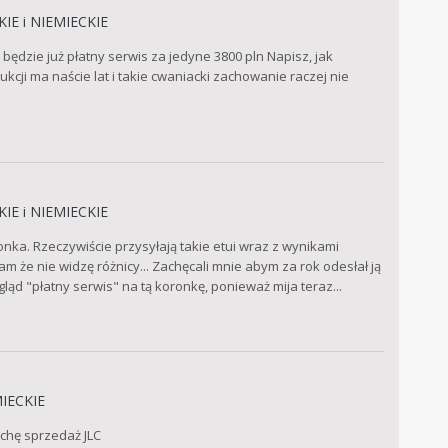
IE i NIEMIECKIE
 będzie już płatny serwis za jedyne 3800 pln Napisz, jak
cji ma naście lat i takie cwaniacki zachowanie raczej nie
IE i NIEMIECKIE
onka. Rzeczywiście przysyłają takie etui wraz z wynikami
m że nie widzę różnicy... Zachęcali mnie abym za rok odesłał ją
ląd "płatny serwis" na tą koronkę, ponieważ mija teraz...
IECKIE
ochę sprzedaż JLC