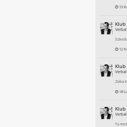
13 K
Klub
Verbal
Szkoda
12 K
Klub
Verbal
Zoba t
18 L
Klub
Verbal
Tu moż