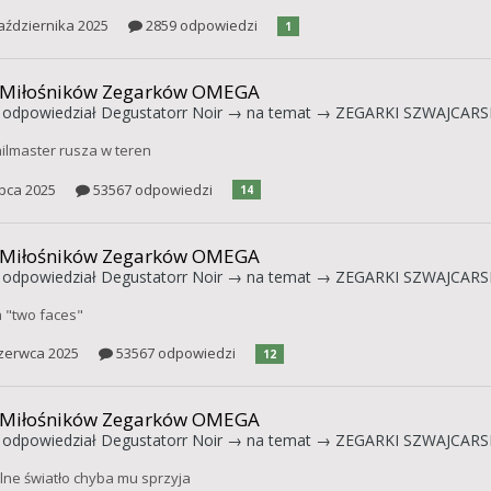
aździernika 2025
2859 odpowiedzi
1
 Miłośników Zegarków OMEGA
odpowiedział
Degustatorr Noir
→ na temat →
ZEGARKI SZWAJCARSK
ailmaster rusza w teren
ipca 2025
53567 odpowiedzi
14
 Miłośników Zegarków OMEGA
odpowiedział
Degustatorr Noir
→ na temat →
ZEGARKI SZWAJCARSK
"two faces"
zerwca 2025
53567 odpowiedzi
12
 Miłośników Zegarków OMEGA
odpowiedział
Degustatorr Noir
→ na temat →
ZEGARKI SZWAJCARSK
lne światło chyba mu sprzyja