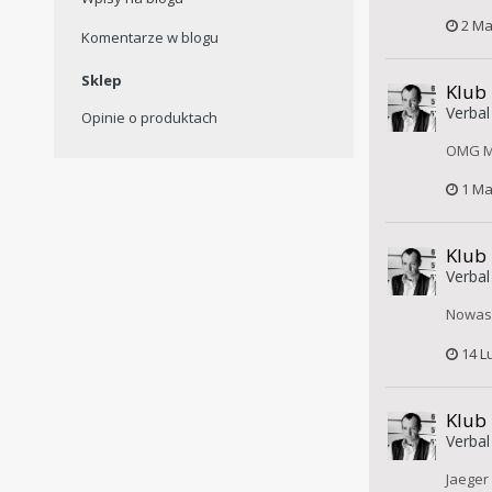
2 Ma
Komentarze w blogu
Sklep
Klub
Verbal
Opinie o produktach
OMG Mo
1 Ma
Klub
Verbal
Nowasz
14 L
Klub
Verbal
Jaeger 