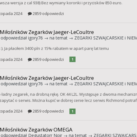
owsza wersja z cal 938) Bez wymiany koronki i przycisków 850 euro.
stopada 2024
2859 odpowiedzi
 Miłośników Zegarków Jaeger-LeCoultre
odpowiedział
igory76
→ na temat →
ZEGARKI SZWAJCARSKIE i NIEM
:). Ja płaciłem 3400 pln z 15% rabatem w apart parę lat temu
stopada 2024
2859 odpowiedzi
1
 Miłośników Zegarków Jaeger-LeCoultre
odpowiedział
igory76
→ na temat →
ZEGARKI SZWAJCARSKIE i NIEM
 ładny zegarek, na drobną rękę. OK 44 L2L. Występuje z dwoma mechanizmam
zapytać o serwis. Można kupić w dobrej cenie lecz serwis Richmond potraf
stopada 2024
2859 odpowiedzi
1
 Miłośników Zegarków OMEGA
odpowiedział
Degustatorr Noir
→ na temat →
ZEGARKI SZWAJCARSK