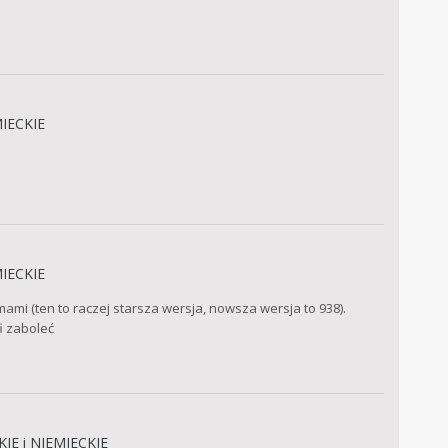
IECKIE
IECKIE
i (ten to raczej starsza wersja, nowsza wersja to 938).
i zaboleć
IE i NIEMIECKIE