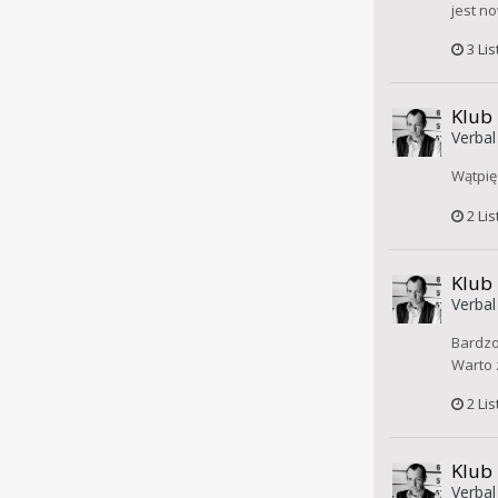
jest n
3 Li
Klub
Verbal
Wątpię 
2 Li
Klub
Verbal
Bardzo
Warto 
2 Li
Klub
Verbal