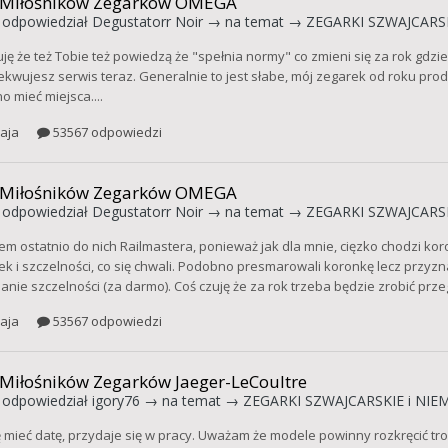
 Miłośników Zegarków OMEGA
odpowiedział
Degustatorr Noir
→ na temat →
ZEGARKI SZWAJCARSK
ję że też Tobie też powiedzą że "spełnia normy" co zmieni się za rok gdzie
kwujesz serwis teraz. Generalnie to jest słabe, mój zegarek od roku produk
 mieć miejsca....
aja
53567 odpowiedzi
 Miłośników Zegarków OMEGA
odpowiedział
Degustatorr Noir
→ na temat →
ZEGARKI SZWAJCARSK
em ostatnio do nich Railmastera, ponieważ jak dla mnie, cięzko chodzi kor
ek i szczelności, co się chwali. Podobno presmarowali koronkę lecz przyzna
nie szczelności (za darmo). Coś czuję że za rok trzeba będzie zrobić przeg
aja
53567 odpowiedzi
 Miłośników Zegarków Jaeger-LeCoultre
odpowiedział
igory76
→ na temat →
ZEGARKI SZWAJCARSKIE i NIEM
ię mieć datę, przydaje się w pracy. Uważam że modele powinny rozkręcić tr