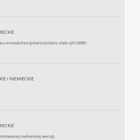
IECKIE
eu-en/watches/polaris/polaris-date-q9128981
IE i NIEMIECKIE
IECKIE
mitowanej niebieskiej wersji).