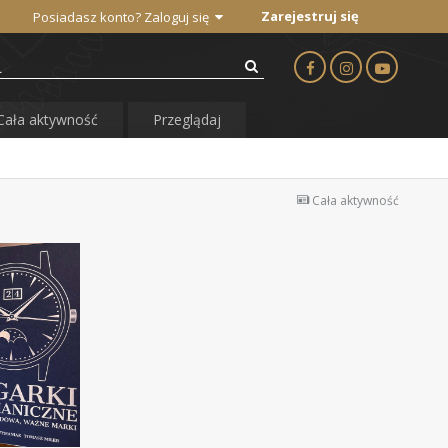
Zarejestruj się
Posiadasz konto? Zaloguj się
Cała aktywność
Przeglądaj
Cała aktywność