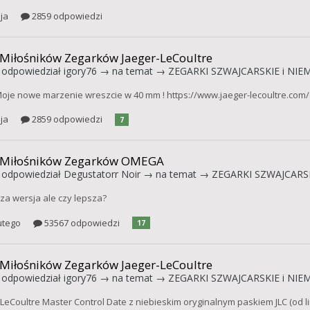
ja
2859 odpowiedzi
 Miłośników Zegarków Jaeger-LeCoultre
odpowiedział
igory76
→ na temat →
ZEGARKI SZWAJCARSKIE i NIEM
je nowe marzenie wreszcie w 40 mm ! https://www.jaeger-lecoultre.com/
ja
2859 odpowiedzi
7
 Miłośników Zegarków OMEGA
odpowiedział
Degustatorr Noir
→ na temat →
ZEGARKI SZWAJCARSK
a wersja ale czy lepsza?
utego
53567 odpowiedzi
17
 Miłośników Zegarków Jaeger-LeCoultre
odpowiedział
igory76
→ na temat →
ZEGARKI SZWAJCARSKIE i NIEM
LeCoultre Master Control Date z niebieskim oryginalnym paskiem JLC (od li