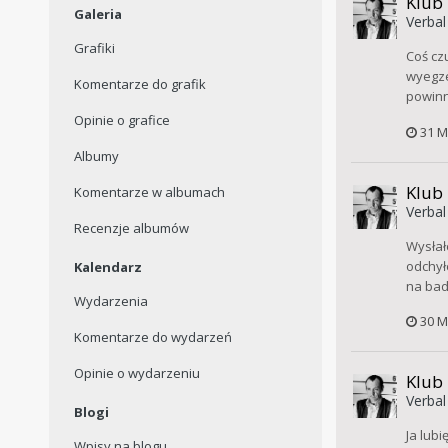
Klub
Galeria
Verbal
Grafiki
Coś czu
wyegze
Komentarze do grafik
powinno
Opinie o grafice
31 M
Albumy
Klub
Komentarze w albumach
Verbal
Recenzje albumów
Wysłał
odchył
Kalendarz
na bada
Wydarzenia
30 M
Komentarze do wydarzeń
Opinie o wydarzeniu
Klub
Verbal
Blogi
Ja lub
Wpisy na blogu