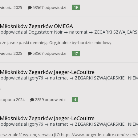
wietnia 2025
53567 odpowiedzi
19
 Miłośników Zegarków OMEGA
odpowiedział
Degustatorr Noir
→ na temat →
ZEGARKI SZWAJCARSK
 że jasne paski ciemnieją. Oryginalnie był bardziej miodowy.
wietnia 2025
53567 odpowiedzi
17
 Miłośników Zegarków Jaeger-LeCoultre
odpowiedział
igory76
→ na temat →
ZEGARKI SZWAJCARSKIE i NIEM
o
istopada 2024
2859 odpowiedzi
6
 Miłośników Zegarków Jaeger-LeCoultre
odpowiedział
igory76
→ na temat →
ZEGARKI SZWAJCARSKIE i NIEM
esz znaleźć wycenę serwisu JLC: https://www.jaeger-lecoultre.com/ez-en/se