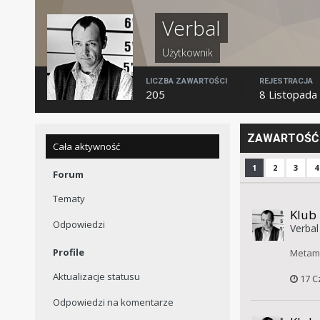
Verbal
Użytkownik
LICZBA ZAWARTOŚCI
REJESTRACJA
205
8 Listopada
ZAWARTOŚĆ 
Cała aktywność
1
2
3
4
Forum
Tematy
Klub
Odpowiedzi
Verbal
Profile
Metamo
Aktualizacje statusu
17 C
Odpowiedzi na komentarze