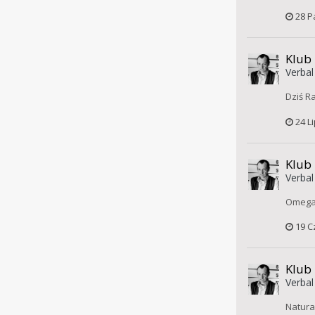
28 P
Klub
Verbal
Dziś R
24 L
Klub
Verbal
Omega 
19 C
Klub
Verbal
Natura