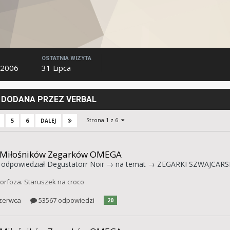
OSTATNIA WIZYTA
 2006
31 Lipca
DODANA PRZEZ VERBAL
Strona 1 z 6
5
6
DALEJ
 Miłośników Zegarków OMEGA
odpowiedział
Degustatorr Noir
→ na temat →
ZEGARKI SZWAJCARSK
rfoza. Staruszek na croco
zerwca
53567 odpowiedzi
20