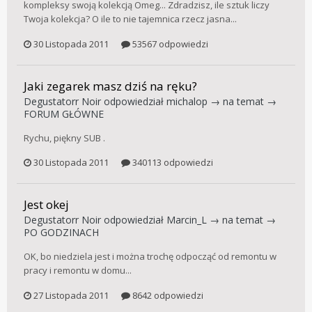
kompleksy swoją kolekcją Omeg... Zdradzisz, ile sztuk liczy
Twoja kolekcja? O ile to nie tajemnica rzecz jasna...
30 Listopada 2011
53567 odpowiedzi
Jaki zegarek masz dziś na ręku?
Degustatorr Noir
odpowiedział
michalop
→ na temat →
FORUM GŁÓWNE
Rychu, piękny SUB .
30 Listopada 2011
340113 odpowiedzi
Jest okej
Degustatorr Noir
odpowiedział
Marcin_L
→ na temat →
PO GODZINACH
OK, bo niedziela jest i można trochę odpocząć od remontu w
pracy i remontu w domu...
27 Listopada 2011
8642 odpowiedzi