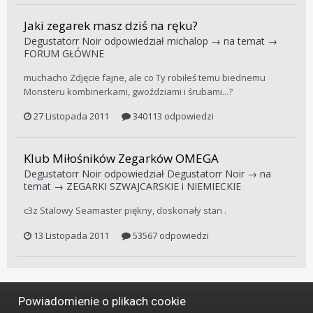
Jaki zegarek masz dziś na ręku?
Degustatorr Noir
odpowiedział
michalop
→ na temat →
FORUM GŁÓWNE
muchacho Zdjęcie fajne, ale co Ty robiłeś temu biednemu
Monsteru kombinerkami, gwoździami i śrubami...?
27 Listopada 2011
340113 odpowiedzi
Klub Miłośników Zegarków OMEGA
Degustatorr Noir
odpowiedział
Degustatorr Noir
→ na
temat →
ZEGARKI SZWAJCARSKIE i NIEMIECKIE
c3z Stalowy Seamaster piękny, doskonały stan .
13 Listopada 2011
53567 odpowiedzi
Powiadomienie o plikach cookie
Język
Styl
Polityka prywatności
Kontakt