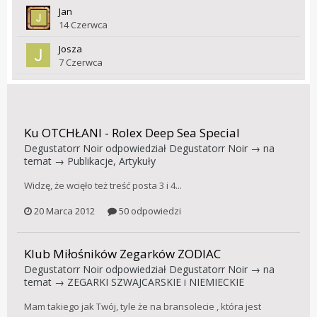
Jan
14 Czerwca
Josza
7 Czerwca
Ku OTCHŁANI - Rolex Deep Sea Special
Degustatorr Noir
odpowiedział
Degustatorr Noir
→ na
temat →
Publikacje, Artykuły
Widzę, że wcięło też treść posta 3 i 4...
20 Marca 2012
50 odpowiedzi
Klub Miłośników Zegarków ZODIAC
Degustatorr Noir
odpowiedział
Degustatorr Noir
→ na
temat →
ZEGARKI SZWAJCARSKIE i NIEMIECKIE
Mam takiego jak Twój, tyle że na bransolecie , która jest