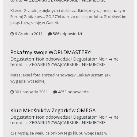
XLesio Gratuluję pięknych i dość rzadkich(przynajmniej na tym
Forum) Zodiaków... ZO 2704 bardzo mi się podoba. Zrobiłbyś im
jakąś fajną sesję w Galerii.
6 Grudnia 2011
586 odpowiedzi
Pokażmy swoje WORLDMASTERY!
Degustatorr Noir
odpowiedział
Degustatorr Noir
→ na
temat →
ZEGARKI SZWAJCARSKIE i NIEMIECKIE
Masz jakieś foto sprzed renowacji? Ciekaw jestem, jak
wyglądał wcześniej.
30 Listopada 2011
4853 odpowiedzi
Klub Miłośników Zegarków OMEGA
Degustatorr Noir
odpowiedział
Degustatorr Noir
→ na
temat →
ZEGARKI SZWAJCARSKIE i NIEMIECKIE
c3z Myślę, że wielu członków tego klubu wpędzasz w