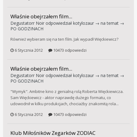
Właśnie obejrzałem film...
Degustatorr Noir
odpowiedział
kotylozaur
→ na temat →
PO GODZINACH
Również wybieram się na ten film. Jak wypadł Więckiewicz?
6 Stycznia 2012
10473 odpowiedzi
Właśnie obejrzałem film...
Degustatorr Noir
odpowiedział
kotylozaur
→ na temat →
PO GODZINACH
"Wymyk". Ambitne kino z genialną rolą Roberta Więckiewicza.
Sam Więckiewicz - aktor naprawdę dużego formatu, co
udowodnił w kilku produkcjach, chociażby znakomitą rola...
6 Stycznia 2012
10473 odpowiedzi
Klub Miłośników Zegarków ZODIAC