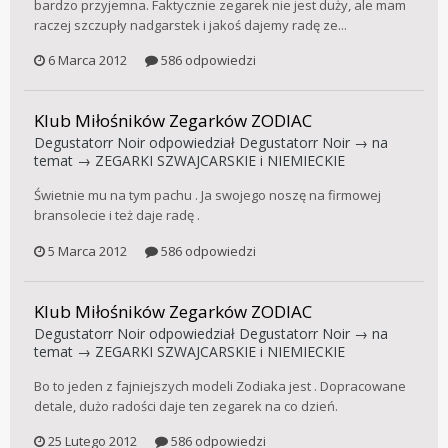
bardzo przyjemna. Faktycznie zegarek nie jest duży, ale mam
raczej szczupły nadgarstek i jakoś dajemy radę ze...
6 Marca 2012
586 odpowiedzi
Klub Miłośników Zegarków ZODIAC
Degustatorr Noir
odpowiedział
Degustatorr Noir
→ na
temat →
ZEGARKI SZWAJCARSKIE i NIEMIECKIE
Świetnie mu na tym pachu . Ja swojego noszę na firmowej
bransolecie i też daje radę .
5 Marca 2012
586 odpowiedzi
Klub Miłośników Zegarków ZODIAC
Degustatorr Noir
odpowiedział
Degustatorr Noir
→ na
temat →
ZEGARKI SZWAJCARSKIE i NIEMIECKIE
Bo to jeden z fajniejszych modeli Zodiaka jest . Dopracowane
detale, dużo radości daje ten zegarek na co dzień.
25 Lutego 2012
586 odpowiedzi