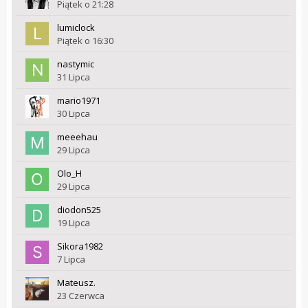
Piątek o 21:28
lumiclock
Piątek o 16:30
nastymic
31 Lipca
mario1971
30 Lipca
meeehau
29 Lipca
Olo_H
29 Lipca
diodon525
19 Lipca
Sikora1982
7 Lipca
Mateusz.
23 Czerwca