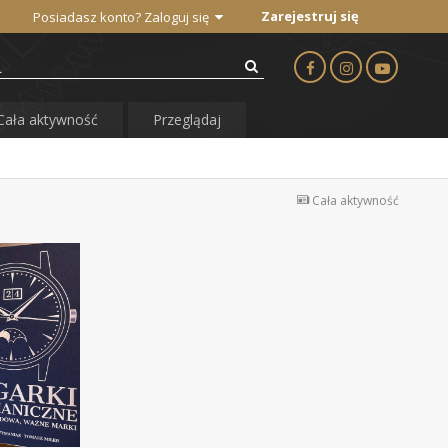
Zarejestruj się
Posiadasz konto? Zaloguj się
Cała aktywność
Przeglądaj
Cała aktywność