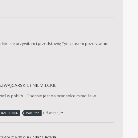
ładnie się przywitam i przedstawię Tymczasem pozdrawiam
SZWAJCARSKIE i NIEMIECKIE
zieś w pobliżu. Obecnie jest na bransolce mimo że w
(i 5 więcej)
 HAMILTONA
hamilton
SZWAJCARSKIE i NIEMIECKIE