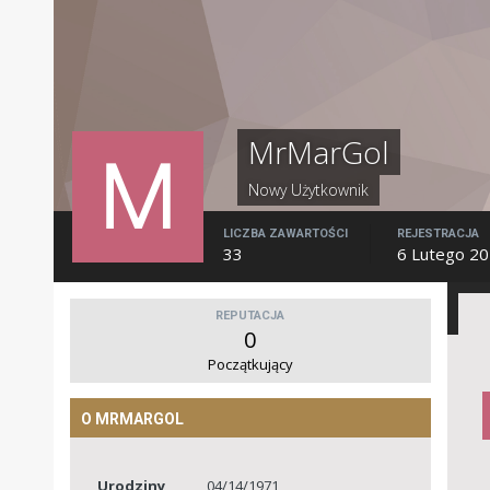
MrMarGol
Nowy Użytkownik
LICZBA ZAWARTOŚCI
REJESTRACJA
33
6 Lutego 2
REPUTACJA
0
Początkujący
O MRMARGOL
Urodziny
04/14/1971