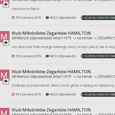
i jeszcze na łapce
19 Czerwca 2015
9412 odpowiedzi
KLUB MIŁOŚNIKÓW HAM
Klub Miłośników Zegarków HAMILTON
MrMarGol
odpowiedział
Artur11975
→ na temat →
ZEGARKI 
oto obiecane fotki mojego Hamiego sorry za styl i jakość ale to m
19 Czerwca 2015
9412 odpowiedzi
KLUB MIŁOŚNIKÓW HAM
Klub Miłośników Zegarków HAMILTON
MrMarGol
odpowiedział
Artur11975
→ na temat →
ZEGARKI 
Dziękuję za podpowiedź. Wiesz może gdzie znajdę ją w najlepszej 
19 Czerwca 2015
9412 odpowiedzi
KLUB MIŁOŚNIKÓW HAM
Klub Miłośników Zegarków HAMILTON
MrMarGol
odpowiedział
Artur11975
→ na temat →
ZEGARKI 