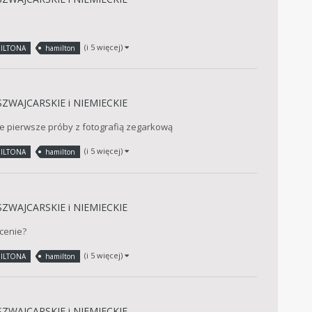
(i 5 więcej)
ILTONA
hamilton
SZWAJCARSKIE i NIEMIECKIE
oje pierwsze próby z fotografią zegarkową
(i 5 więcej)
ILTONA
hamilton
SZWAJCARSKIE i NIEMIECKIE
cenie?
(i 5 więcej)
ILTONA
hamilton
SZWAJCARSKIE i NIEMIECKIE