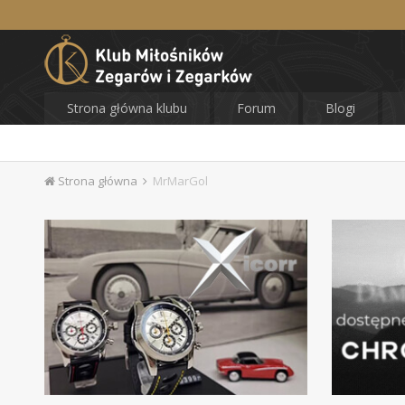
Strona główna klubu
Forum
Blogi
Strona główna
MrMarGol