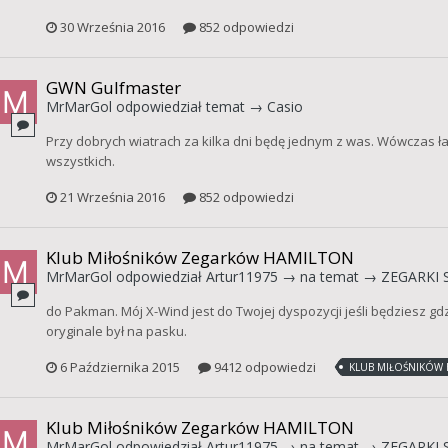
30 Września 2016
852 odpowiedzi
GWN Gulfmaster
MrMarGol
odpowiedział temat →
Casio
Przy dobrych wiatrach za kilka dni będę jednym z was. Wówczas 
wszystkich.
21 Września 2016
852 odpowiedzi
Klub Miłośników Zegarków HAMILTON
MrMarGol
odpowiedział
Artur11975
→ na temat →
ZEGARKI 
do Pakman. Mój X-Wind jest do Twojej dyspozycji jeśli będziesz gd
oryginale był na pasku.
6 Października 2015
9412 odpowiedzi
KLUB MIŁOŚNIKÓW
Klub Miłośników Zegarków HAMILTON
MrMarGol
odpowiedział
Artur11975
→ na temat →
ZEGARKI 