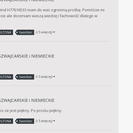
wind H77616533 mam do was ogromną prośbę. Pomóżcie mi
ecie ale doceniam waszą wiedzę i fachowość dlatego w
(i 5 więcej)
ILTONA
hamilton
SZWAJCARSKIE i NIEMIECKIE
(i 5 więcej)
ILTONA
hamilton
SZWAJCARSKIE i NIEMIECKIE
ko ze jest piękny. Po prostu piękny.
(i 5 więcej)
ILTONA
hamilton