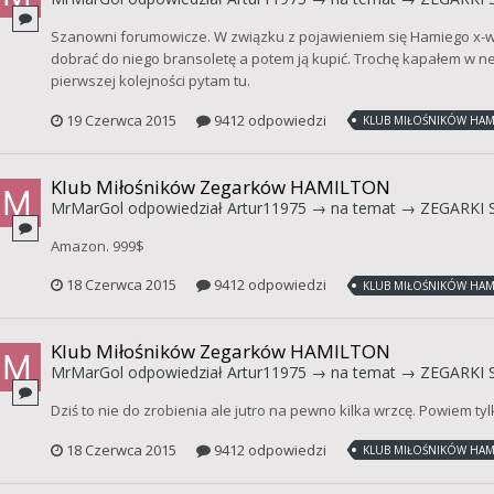
Szanowni forumowicze. W związku z pojawieniem się Hamiego x-
dobrać do niego bransoletę a potem ją kupić. Trochę kapałem w n
pierwszej kolejności pytam tu.
19 Czerwca 2015
9412 odpowiedzi
KLUB MIŁOŚNIKÓW HAM
Klub Miłośników Zegarków HAMILTON
MrMarGol
odpowiedział
Artur11975
→ na temat →
ZEGARKI 
Amazon. 999$
18 Czerwca 2015
9412 odpowiedzi
KLUB MIŁOŚNIKÓW HAM
Klub Miłośników Zegarków HAMILTON
MrMarGol
odpowiedział
Artur11975
→ na temat →
ZEGARKI 
Dziś to nie do zrobienia ale jutro na pewno kilka wrzcę. Powiem tyl
18 Czerwca 2015
9412 odpowiedzi
KLUB MIŁOŚNIKÓW HAM