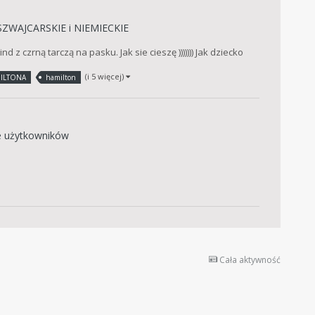
SZWAJCARSKIE i NIEMIECKIE
z czrną tarczą na pasku. Jak sie cieszę ))))))) Jak dziecko
(i 5 więcej)
ILTONA
hamilton
e użytkowników
Cała aktywność