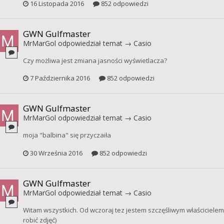
16 Listopada 2016
852 odpowiedzi
GWN Gulfmaster
MrMarGol
odpowiedział temat →
Casio
Czy możliwa jest zmiana jasności wyświetlacza?
7 Października 2016
852 odpowiedzi
GWN Gulfmaster
MrMarGol
odpowiedział temat →
Casio
moja "balbina" się przyczaiła
30 Września 2016
852 odpowiedzi
GWN Gulfmaster
MrMarGol
odpowiedział temat →
Casio
Witam wszystkich. Od wczoraj tez jestem szczęśliwym właścicielem 
robić zdjęć)