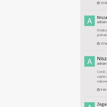
10 W
Nisza
adrian
Dzięku
jednak
10 W
Nisz
adrian
Cześć.
zaplecz
odpowi
9 Wr
Zegar