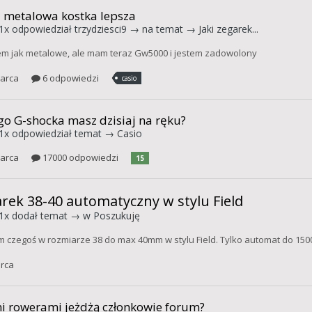
 metalowa kostka lepsza
1x
odpowiedział
trzydziesci9
→ na temat →
Jaki zegarek...
em jak metalowe, ale mam teraz Gw5000 i jestem zadowolony
arca
6 odpowiedzi
casio
go G-shocka masz dzisiaj na ręku?
1x
odpowiedział temat →
Casio
arca
17000 odpowiedzi
15
rek 38-40 automatyczny w stylu Field
1x
dodał temat → w
Poszukuję
 czegoś w rozmiarze 38 do max 40mm w stylu Field. Tylko automat do 1500
rca
i rowerami jeżdżą członkowie forum?