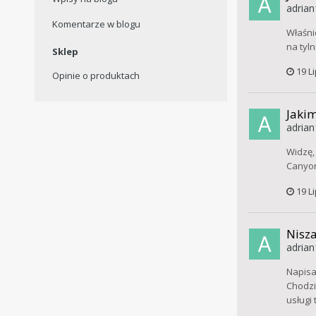
adrian
Komentarze w blogu
Właśni
na tyln
Sklep
19 L
Opinie o produktach
Jakim
adrian
Widzę,
Canyon
19 L
Nisza
adrian
Napisał
Chodził
usługi 