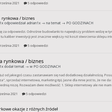
rześnia 2021
5 odpowiedzi
 rynkowa / biznes
1x
odpowiedział
adrian1x
→ na temat →
PO GODZINACH
ję za odpowiedzi. Odnośnie budowlanki to największy problem widzę w tym
 tu kaliber inwestycji jest znacznie większy niż koszt stworzenia sklepu i
rześnia 2021
5 odpowiedzi
a rynkowa / biznes
1x
dodał temat → w
PO GODZINACH
 Już od jakiegoś czasu zastanawiam się nad dodatkową działalnością. Po
a", sprzedaż internetowa, marketing itp). Jasne dla mnie jest to, że nie da
ednią niszę. Rozważam dwie możliwość: 1. Sklep internetowy ale nie mam
ześnia 2021
5 odpowiedzi
kowe okazje z różnych źródeł