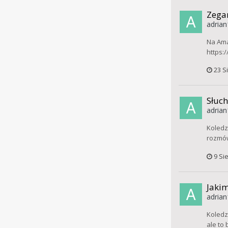
Zegar
adrian
Na Ama
https:
23 S
Słuc
adrian
Koledz
rozmów
9 Si
Jakim
adrian
Koledz
ale to