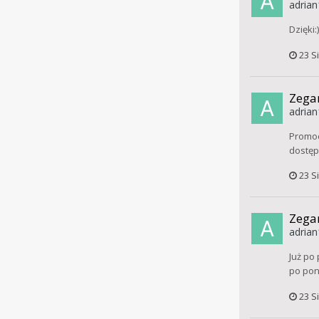
adrian
Dzięki
23 S
Zegar
adrian
Promoc
dostęp
23 S
Zegar
adrian
Już po
po poni
23 S