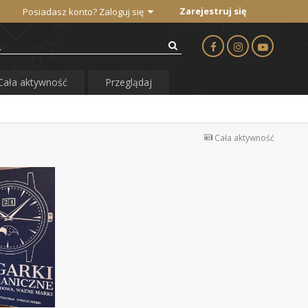
Zarejestruj się
Posiadasz konto? Zaloguj się
Cała aktywność
Przeglądaj
Cała aktywność