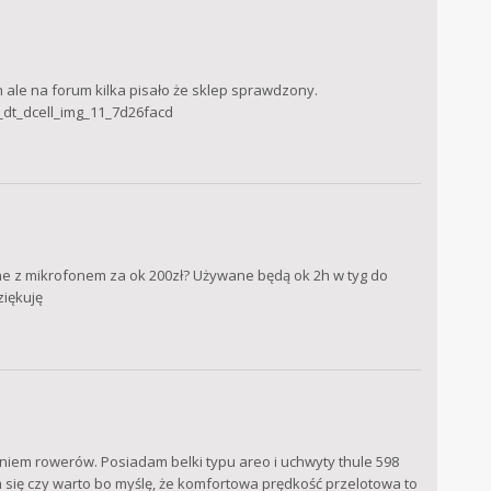
 ale na forum kilka pisało że sklep sprawdzony.
_dt_dcell_img_11_7d26facd
zne z mikrofonem za ok 200zł? Używane będą ok 2h w tyg do
ziękuję
niem rowerów. Posiadam belki typu areo i uchwyty thule 598
 się czy warto bo myślę, że komfortowa prędkość przelotowa to