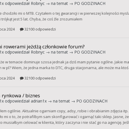
1x
odpowiedział
Robnyc
→ na temat →
PO GODZINACH
e chodziło mi o MTB. Czytałem o tej gwarancji i w pierwszej kolejności mys
i trójkąt jest 5 lat. Chyba, że coś źle zrozumiałem
ipca 2024
32100 odpowiedzi
i rowerami jeżdżą członkowie forum?
1x
odpowiedział
Robnyc
→ na temat →
PO GODZINACH
 że w temacie dominuje szosa jednak ja dziś mam pytanie ogólne. Jakie 
 w pl? Wiem, że jedna marka to DTC, druga stacjonarna, ale może ma ktoś 
ipca 2024
32100 odpowiedzi
 rynkowa / biznes
1x
odpowiedział
adrian1x
→ na temat →
PO GODZINACH
em ogólnie. Aktualnie ogarniam copy, adsy, robie i obrabianim zdjęcia itp.
o mi o to, że potrafilbym sam skonfigurować i ogarnąć taki sklep. Jasne, że
to musiałbym celować w klienta, który zaczyna i nie stać go na agencję. Jeś