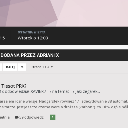
OSTATNIA WIZYTA
015
Wtorek o 12:03
DODANA PRZEZ ADRIAN1X
Strona 1 z 4
DALEJ
 Tissot PRX?
1x
odpowiedział
XAVIER7
→ na temat →
Jaki zegarek...
arzalem różne wersje. Nadgarstek również 17 i zdecydowanie 38 automat
a tarcze. Jest jeszcze czarna wersja droższa (karbon?) i ta już w ogóle pół
ietnia
59 odpowiedzi
1