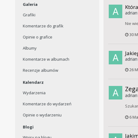
Galeria
Która
adrian
Grafiki
Nie wi
Komentarze do grafik
30 M
Opinie o grafice
Albumy
Jakie
adrian
Komentarze w albumach
26 M
Recenzje albumów
Kalendarz
Zega
Wydarzenia
adrian
Komentarze do wydarzeń
Szukam
Opinie o wydarzeniu
6 Ma
Blogi
Jakim
Wpisy na blogu