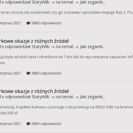
1x
odpowiedział
StaryWilk
→ na temat →
Jaki zegarek...
:) teraz muszę się zastanowić czy go zostawię i sprzedam mojego Ray 2. 
ierpnia 2021
3860 odpowiedzi
kowe okazje z różnych źródeł
1x
odpowiedział
StaryWilk
→ na temat →
Jaki zegarek...
ja była od dziś rana i określona na 7 dni lub do wyczerpania zapasów. I
ne.
ierpnia 2021
3860 odpowiedzi
kowe okazje z różnych źródeł
1x
odpowiedział
StaryWilk
→ na temat →
Jaki zegarek...
 promocji. Kupiłem Kamasu czarnego z tej promocji za 692zł. Edit: na brans
żej 500 zł.
ierpnia 2021
3860 odpowiedzi