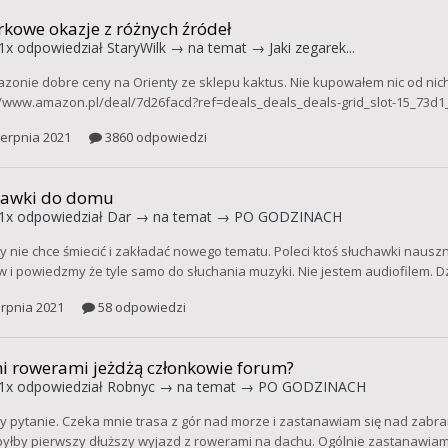
kowe okazje z różnych źródeł
1x
odpowiedział
StaryWilk
→ na temat →
Jaki zegarek...
zonie dobre ceny na Orienty ze sklepu kaktus. Nie kupowałem nic od nich
//www.amazon.pl/deal/7d26facd?ref=deals_deals_deals-grid_slot-15_73d1
ierpnia 2021
3860 odpowiedzi
hawki do domu
1x
odpowiedział
Dar
→ na temat →
PO GODZINACH
y nie chce śmiecić i zakładać nowego tematu. Poleci ktoś słuchawki naus
 i powiedzmy że tyle samo do słuchania muzyki. Nie jestem audiofilem. D
erpnia 2021
58 odpowiedzi
i rowerami jeżdżą członkowie forum?
1x
odpowiedział
Robnyc
→ na temat →
PO GODZINACH
y pytanie. Czeka mnie trasa z gór nad morze i zastanawiam się nad zabra
 byłby pierwszy dłuższy wyjazd z rowerami na dachu. Ogólnie zastanawiam