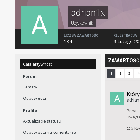
adrian1x
Użytkownik
LICZBA ZAWARTOŚCI
REJESTRACJA
134
9 Lutego 2
ZAWARTOŚĆ 
Cała aktywność
1
2
3
4
Forum
Tematy
Który
Odpowiedzi
adrian
Profile
Przymi
uwagi n
Aktualizacje statusu
5 Kw
Odpowiedzi na komentarze