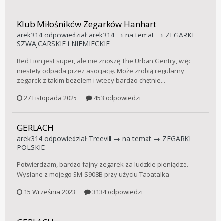
Klub Miłośników Zegarków Hanhart
arek314
odpowiedział
arek314
→ na temat →
ZEGARKI
SZWAJCARSKIE i NIEMIECKIE
Red Lion jest super, ale nie znoszę The Urban Gentry, więc
niestety odpada przez asocjację. Może zrobią regularny
zegarek z takim bezelem i wtedy bardzo chętnie...
27 Listopada 2025
453 odpowiedzi
GERLACH
arek314
odpowiedział
Treevill
→ na temat →
ZEGARKI
POLSKIE
Potwierdzam, bardzo fajny zegarek za ludzkie pieniądze.
Wysłane z mojego SM-S908B przy użyciu Tapatalka
15 Września 2023
3134 odpowiedzi