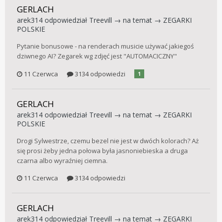
GERLACH
arek314
odpowiedział
Treevill
→ na temat →
ZEGARKI
POLSKIE
Pytanie bonusowe - na renderach musicie używać jakiegoś
dziwnego AI? Zegarek wg zdjęć jest "AUTOMACICZNY"
11 Czerwca
3134 odpowiedzi
1
GERLACH
arek314
odpowiedział
Treevill
→ na temat →
ZEGARKI
POLSKIE
Drogi Sylwestrze, czemu bezel nie jest w dwóch kolorach? Aż
się prosi żeby jedna połowa była jasnoniebieska a druga
czarna albo wyraźniej ciemna.
11 Czerwca
3134 odpowiedzi
GERLACH
arek314
odpowiedział
Treevill
→ na temat →
ZEGARKI