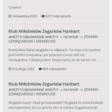
Czapka?
14 Kwietnia 2023
3237 odpowiedzi
Klub Miłośników Zegarków Hanhart
arek314
odpowiedział
arek314
→ na temat →
ZEGARKI
SZWAJCARSKIE i NIEMIECKIE
Bransoleta fajnie wygląda na zdjęciach. Ta moja rzeczywiście
jest bardzo masywna, i po pewnym czasie robi się
niewygodna. Ciekaw jestem Twojej opinii, bo do tanich nie...
20 Lutego 2023
453 odpowiedzi
Klub Miłośników Zegarków Hanhart
arek314
odpowiedział
arek314
→ na temat →
ZEGARKI
SZWAJCARSKIE i NIEMIECKIE
Wygląda super. Skąd go kupowałeś? Wygląda że znów brakuje
mechanizmów, bo na stronie HH i w Zatoka Zegarków brak.