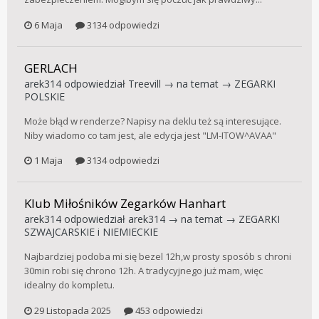
6 Maja
3134 odpowiedzi
GERLACH
arek314
odpowiedział
Treevill
→ na temat →
ZEGARKI
POLSKIE
Może błąd w renderze? Napisy na deklu też są interesujące.
Niby wiadomo co tam jest, ale edycja jest "LM-ITOW^AVAA"
1 Maja
3134 odpowiedzi
Klub Miłośników Zegarków Hanhart
arek314
odpowiedział
arek314
→ na temat →
ZEGARKI
SZWAJCARSKIE i NIEMIECKIE
Najbardziej podoba mi się bezel 12h,w prosty sposób s chroni
30min robi się chrono 12h. A tradycyjnego już mam, więc
idealny do kompletu.
29 Listopada 2025
453 odpowiedzi