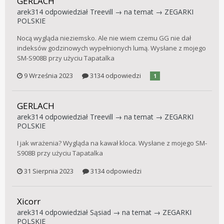
GERLACH
arek314
odpowiedział
Treevill
→ na temat →
ZEGARKI
POLSKIE
Nocą wygląda nieziemsko. Ale nie wiem czemu GG nie dał
indeksów godzinowych wypełnionych lumą. Wysłane z mojego
SM-S908B przy użyciu Tapatalka
9 Września 2023
3134 odpowiedzi
1
GERLACH
arek314
odpowiedział
Treevill
→ na temat →
ZEGARKI
POLSKIE
I jak wrażenia? Wygląda na kawał kloca. Wysłane z mojego SM-
S908B przy użyciu Tapatalka
31 Sierpnia 2023
3134 odpowiedzi
Xicorr
arek314
odpowiedział
Sąsiad
→ na temat →
ZEGARKI
POLSKIE