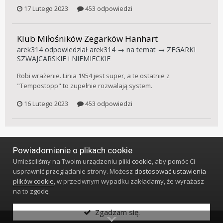
17 Lutego 2023
453 odpowiedzi
Klub Miłośników Zegarków Hanhart
arek314
odpowiedział
arek314
→ na temat →
ZEGARKI
SZWAJCARSKIE i NIEMIECKIE
Robi wrażenie. Linia 1954 jest super, a te ostatnie z
"Tempostopp" to zupełnie rozwalają system.
16 Lutego 2023
453 odpowiedzi
Powiadomienie o plikach cookie
Język
Styl
Polityka prywatności
Kontakt
Umieściliśmy na Twoim urządzeniu
pliki cookie
, aby pomóc Ci
Klub Miłośników Zegarów i Zegarków
usprawnić przeglądanie strony. Możesz
dostosować ustawienia
Powered by Invision Community
plików cookie
, w przeciwnym wypadku zakładamy, że wyrażasz
na to zgodę.
Zgadzam się.