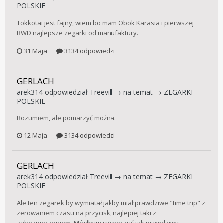
POLSKIE
Tokkotai jest fajny, wiem bo mam Obok Karasia i pierwszej
RWD najlepsze zegarki od manufaktury.
31 Maja
3134 odpowiedzi
GERLACH
arek314
odpowiedział
Treevill
→ na temat →
ZEGARKI
POLSKIE
Rozumiem, ale pomarzyć można.
12 Maja
3134 odpowiedzi
GERLACH
arek314
odpowiedział
Treevill
→ na temat →
ZEGARKI
POLSKIE
Ale ten zegarek by wymiatał jakby miał prawdziwe "time trip" z
zerowaniem czasu na przycisk, najlepiej taki z
zabezpieczeniem. Mógłbym się poczuć jak prawdziwy...