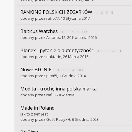
RANKING POLSKICH ZEGARKÓW
1
2
3
4
dodany przez
rafio77
,
10 Stycznia 2017
Balticus Watches
1
2
3
4
63
dodany przez
Astarloa12
,
20 Kwietnia 2016
Blonex - pytanie o autentyczność
1
2
3
4
6
dodany przez
daktarin
,
26 Marca 2016
Nowe BŁONIE !
1
2
3
4
20
dodany przez
pirx65
,
1 Grudnia 2014
Mudita - trochę inna polska marka
dodany przez
rafi
,
27 Kwietnia
Made in Poland
Jak to z tym jest
dodany przez
Gość PatrykH
,
6 Grudnia 2023