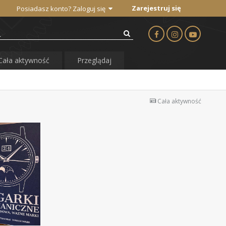
Zarejestruj się
Posiadasz konto? Zaloguj się
Cała aktywność
Przeglądaj
Cała aktywność