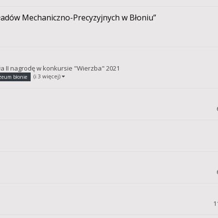
kładów Mechaniczno-Precyzyjnych w Błoniu”
 II nagrodę w konkursie "Wierzba" 2021
(i 3 więcej)
eum błonie
1