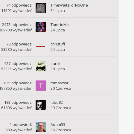
74
odpowiedzi
TimeWaitsForNoOne
11592
wyświetleń
31 Lipca
2473
odpowiedzi
TomcioMiki
389708
wyświetleń
24 Lipca
70
odpowiedzi
christ0ff
53580
wyświetleń
24 Lipca
427
odpowiedzi
sanik
52315
wyświetleń
18 Lipca
835
odpowiedzi
tomaszwr
197860
wyświetleń
30 Czerwca
183
odpowiedzi
lobo82
61806
wyświetleń
19 Czerwca
1
odpowiedź
Adam53
689
wyświetleń
16 Czerwca