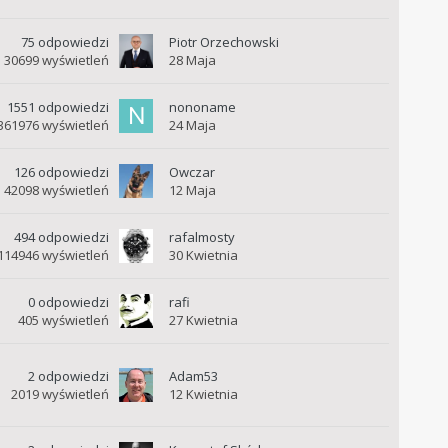
75
odpowiedzi
Piotr Orzechowski
30699
wyświetleń
28 Maja
1551
odpowiedzi
nononame
361976
wyświetleń
24 Maja
126
odpowiedzi
Owczar
42098
wyświetleń
12 Maja
494
odpowiedzi
rafalmosty
114946
wyświetleń
30 Kwietnia
0
odpowiedzi
rafi
405
wyświetleń
27 Kwietnia
2
odpowiedzi
Adam53
2019
wyświetleń
12 Kwietnia