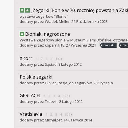
„Zegarki Błonie w 70. rocznicę powstania Za
wystawa zegarków "Błonie"
dodany przez
Władek Meller
,
26 Października 2023
Błoniaki nagrodzone
Wystawa Zegarków Błonie w Muzeum Ziemi Błońskiej otrzymała
dodany przez
kopernik18
,
27 Września 2021
błoniaki
muz
Xicorr
1
2
3
4
130
dodany przez
Sąsiad
,
8 Lutego 2012
Polskie zegarki
dodany przez
Olivier_Pasja_do zegarków
,
20 Stycznia
GERLACH
1
2
3
4
126
dodany przez
Treevill
,
8 Lutego 2012
Vratislavia
1
2
3
4
306
dodany przez
MichałZet
,
14 Czerwca 2014