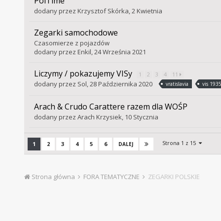
PolTime
dodany przez
Krzysztof Skórka
,
2 Kwietnia
Zegarki samochodowe
Czasomierze z pojazdów
dodany przez
Enkil
,
24 Września 2021
Liczymy / pokazujemy VISy
1
2
3
4
11
dodany przez
Sol
,
28 Października 2020
vratislavia
vis 1935
Arach & Crudo Carattere razem dla WOŚP
dodany przez
Arach Krzysiek
,
10 Stycznia
Strona 1 z 15
1
2
3
4
5
6
DALEJ
Strona główna
FORA TEMATYCZNE
ZEGARKI POLSKIE