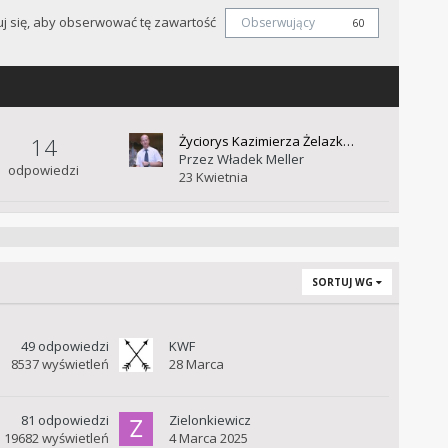
j się, aby obserwować tę zawartość
Obserwujący
60
14
Życiorys Kazimierza Żelazk…
Przez
Władek Meller
odpowiedzi
23 Kwietnia
SORTUJ WG
49
odpowiedzi
KWF
8537
wyświetleń
28 Marca
81
odpowiedzi
Zielonkiewicz
19682
wyświetleń
4 Marca 2025