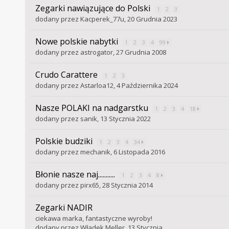
Zegarki nawiązujące do Polski
1
2
3
dodany przez
Kacperek_77u
,
20 Grudnia 2023
Nowe polskie nabytki
1
2
3
4
99
dodany przez
astrogator
,
27 Grudnia 2008
Crudo Carattere
1
2
3
dodany przez
Astarloa12
,
4 Października 2024
Nasze POLAKI na nadgarstku
1
2
3
4
18
dodany przez
sanik
,
13 Stycznia 2022
Polskie budziki
1
2
3
4
34
dodany przez
mechanik
,
6 Listopada 2016
Błonie nasze naj...........
1
2
3
4
8
dodany przez
pirx65
,
28 Stycznia 2014
Zegarki NADIR
ciekawa marka, fantastyczne wyroby!
dodany przez
Władek Meller
,
13 Stycznia