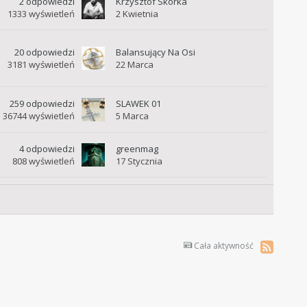
2
odpowiedzi
Krzysztof Skórka
1333
wyświetleń
2 Kwietnia
20
odpowiedzi
Balansujący Na Osi
3181
wyświetleń
22 Marca
259
odpowiedzi
SLAWEK 01
36744
wyświetleń
5 Marca
4
odpowiedzi
greenmag
808
wyświetleń
17 Stycznia
Cała aktywność