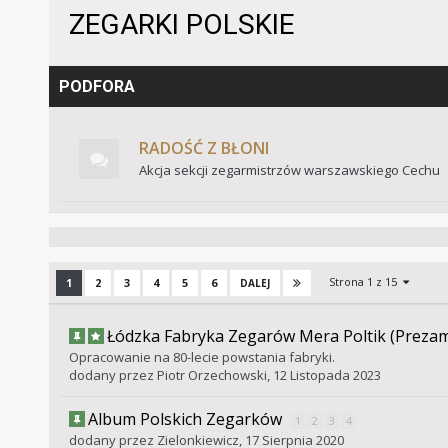
ZEGARKI POLSKIE
PODFORA
RADOŚĆ Z BŁONI
Akcja sekcji zegarmistrzów warszawskiego Cechu
Strona 1 z 15
1
2
3
4
5
6
DALEJ
Łódzka Fabryka Zegarów Mera Poltik (Preza
Opracowanie na 80-lecie powstania fabryki.
dodany przez
Piotr Orzechowski
,
12 Listopada 2023
Album Polskich Zegarków
1
2
3
4
dodany przez
Zielonkiewicz
,
17 Sierpnia 2020