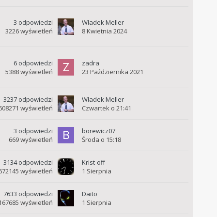
3
odpowiedzi
Władek Meller
3226
wyświetleń
8 Kwietnia 2024
6
odpowiedzi
zadra
5388
wyświetleń
23 Października 2021
3237
odpowiedzi
Władek Meller
608271
wyświetleń
Czwartek o 21:41
3
odpowiedzi
borewicz07
669
wyświetleń
Środa o 15:18
3134
odpowiedzi
Krist-off
672145
wyświetleń
1 Sierpnia
7633
odpowiedzi
Daito
167685
wyświetleń
1 Sierpnia