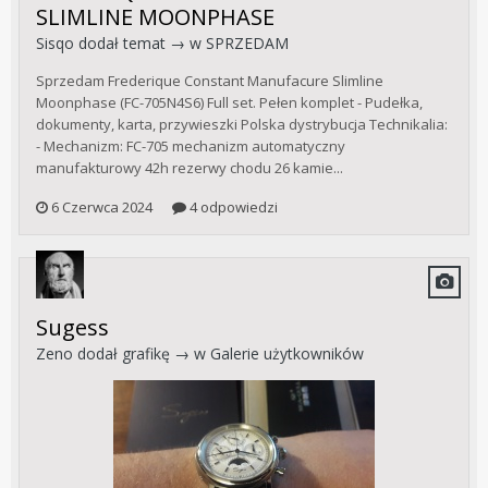
SLIMLINE MOONPHASE
Sisqo
dodał temat → w
SPRZEDAM
Sprzedam Frederique Constant Manufacure Slimline
Moonphase (FC-705N4S6) Full set. Pełen komplet - Pudełka,
dokumenty, karta, przywieszki Polska dystrybucja Technikalia:
- Mechanizm: FC-705 mechanizm automatyczny
manufakturowy 42h rezerwy chodu 26 kamie...
6 Czerwca 2024
4 odpowiedzi
Sugess
Zeno
dodał grafikę → w
Galerie użytkowników