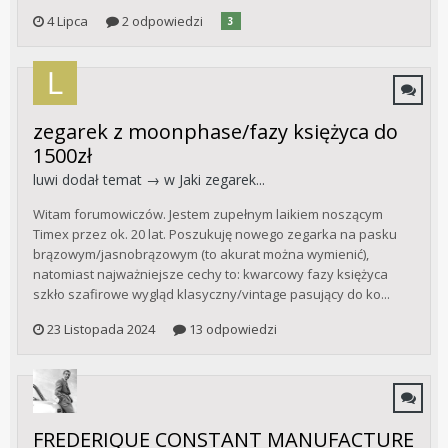
4 Lipca
2 odpowiedzi
3
zegarek z moonphase/fazy księżyca do
1500zł
luwi
dodał temat → w
Jaki zegarek...
Witam forumowiczów. Jestem zupełnym laikiem noszącym
Timex przez ok. 20 lat. Poszukuję nowego zegarka na pasku
brązowym/jasnobrązowym (to akurat można wymienić),
natomiast najważniejsze cechy to: kwarcowy fazy księżyca
szkło szafirowe wygląd klasyczny/vintage pasujący do ko...
23 Listopada 2024
13 odpowiedzi
FREDERIQUE CONSTANT MANUFACTURE