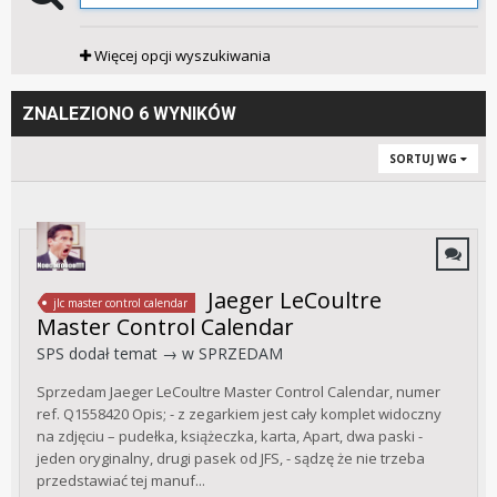
Więcej opcji wyszukiwania
ZNALEZIONO 6 WYNIKÓW
SORTUJ WG
Jaeger LeCoultre
jlc master control calendar
Master Control Calendar
SPS
dodał temat → w
SPRZEDAM
Sprzedam Jaeger LeCoultre Master Control Calendar, numer
ref. Q1558420 Opis; - z zegarkiem jest cały komplet widoczny
na zdjęciu – pudełka, książeczka, karta, Apart, dwa paski -
jeden oryginalny, drugi pasek od JFS, - sądzę że nie trzeba
przedstawiać tej manuf...