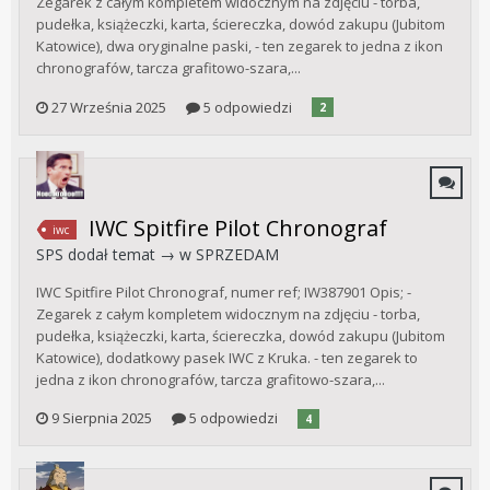
Zegarek z całym kompletem widocznym na zdjęciu - torba,
pudełka, książeczki, karta, ściereczka, dowód zakupu (Jubitom
Katowice), dwa oryginalne paski, - ten zegarek to jedna z ikon
chronografów, tarcza grafitowo-szara,...
27 Września 2025
5 odpowiedzi
2
IWC Spitfire Pilot Chronograf
iwc
SPS
dodał temat → w
SPRZEDAM
IWC Spitfire Pilot Chronograf, numer ref; IW387901 Opis; -
Zegarek z całym kompletem widocznym na zdjęciu - torba,
pudełka, książeczki, karta, ściereczka, dowód zakupu (Jubitom
Katowice), dodatkowy pasek IWC z Kruka. - ten zegarek to
jedna z ikon chronografów, tarcza grafitowo-szara,...
9 Sierpnia 2025
5 odpowiedzi
4