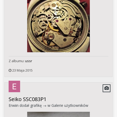
Z albumu:
ussr
23 Maja 2015
Seiko SSC083P1
Erwiin
dodał grafikę → w
Galerie użytkowników