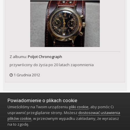
Z albumu:
Poljot Chronograph
przywrócony do życia po 20 latach zapomnienia
1 Grudnia 2012
Powiadomienie o plikach cookie
Język
Styl
Polityka prywatności
Kontakt
Umieściliśmy na Twoim urządzeniu
pliki cookie
, aby pomóc Ci
Klub Miłośników Zegarów i Zegarków
usprawnić przeglądanie strony. Możesz
dostosować ustawienia
Powered by Invision Community
plików cookie
, w przeciwnym wypadku zakładamy, że wyrażasz
na to zgodę.