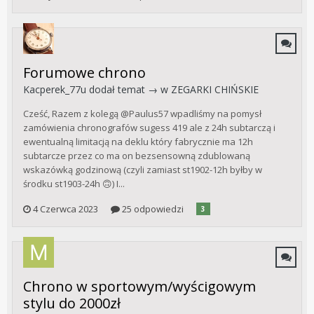
Forumowe chrono
Kacperek_77u
dodał temat → w
ZEGARKI CHIŃSKIE
Cześć, Razem z kolegą @Paulus57 wpadliśmy na pomysł
zamówienia chronografów sugess 419 ale z 24h subtarczą i
ewentualną limitacją na deklu który fabrycznie ma 12h
subtarcze przez co ma on bezsensowną zdublowaną
wskazówką godzinową (czyli zamiast st1902-12h byłby w
środku st1903-24h 🙃) I...
4 Czerwca 2023
25 odpowiedzi
3
Chrono w sportowym/wyścigowym
stylu do 2000zł