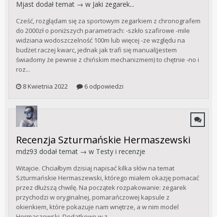
Mjast
dodał temat → w
Jaki zegarek...
Cześć, rozglądam się za sportowym zegarkiem z chronografem
do 2000zł o poniższych parametrach: -szkło szafirowe -mile
widziana wodoszczelność 100m lub więcej -ze względu na
budżet raczej kwarc, jednak jak trafi się manual(jestem
świadomy że pewnie z chińskim mechanizmem) to chętnie -no i
roz...
8 Kwietnia 2022
6 odpowiedzi
Recenzja Szturmańskie Hermaszewski
mdz93
dodał temat → w
Testy i recenzje
Witajcie. Chciałbym dzisiaj napisać kilka słów na temat
Szturmańskie Hermaszewski, którego miałem okazję pomacać
przez dłuższą chwilę. Na początek rozpakowanie: zegarek
przychodzi w oryginalnej, pomarańczowej kapsule z
okienkiem, które pokazuje nam wnętrze, a w nim model
Hermaszewski. Dodatkowo w z...