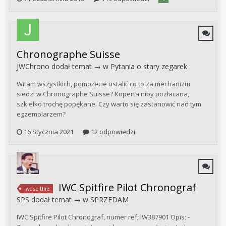
Chronographe Suisse
JWChrono
dodał temat → w
Pytania o stary zegarek
Witam wszystkich, pomożecie ustalić co to za mechanizm
siedzi w Chronographe Suisse? Koperta niby pozłacana,
szkiełko trochę popękane. Czy warto się zastanowić nad tym
egzemplarzem?
16 Stycznia 2021
12 odpowiedzi
IWC Spitfire Pilot Chronograf
iwc spitfire
SPS
dodał temat → w
SPRZEDAM
IWC Spitfire Pilot Chronograf, numer ref; IW387901 Opis; -