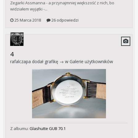
Zegarki Assmanna - a przynajmniej większość z nich, bo
widziałem wyjątki -...
25 Marca 2018
26 odpowiedzi
4
rafalczapa
dodał grafikę → w
Galerie użytkowników
Z albumu:
Glashutte GUB 70.1