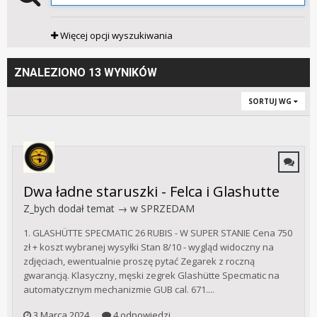
Więcej opcji wyszukiwania
ZNALEZIONO 13 WYNIKÓW
SORTUJ WG
Dwa ładne staruszki - Felca i Glashutte
Z_bych
dodał temat → w
SPRZEDAM
1. GLASHÜTTE SPECMATIC 26 RUBIS - W SUPER STANIE Cena 750
zł + koszt wybranej wysyłki Stan 8/10 - wygląd widoczny na
zdjęciach, ewentualnie proszę pytać Zegarek z roczną
gwarancją. Klasyczny, męski zegrek Glashütte Specmatic na
automatycznym mechanizmie GUB cal. 671....
3 Marca 2024
4 odpowiedzi