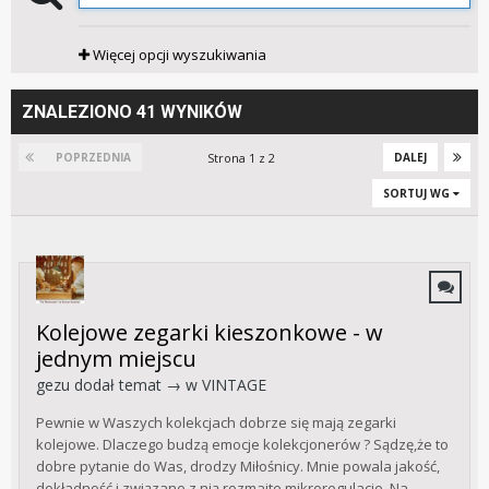
Więcej opcji wyszukiwania
ZNALEZIONO 41 WYNIKÓW
Strona 1 z 2
POPRZEDNIA
DALEJ
SORTUJ WG
Kolejowe zegarki kieszonkowe - w
jednym miejscu
gezu
dodał temat → w
VINTAGE
Pewnie w Waszych kolekcjach dobrze się mają zegarki
kolejowe. Dlaczego budzą emocje kolekcjonerów ? Sądzę,że to
dobre pytanie do Was, drodzy Miłośnicy. Mnie powala jakość,
dokładność i związane z nią rozmaite mikroregulacje. Na