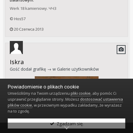
Werk 18 kamieniowy. ЧЧЗ
© Hos57
20 Czerwca 2013
Iskra
Gość dodał grafikę → w
Galerie użytkowników
Powiadomienie o plikach cookie
Umieściliśmy na Twoim urządzeniu
pliki cookie
, aby pomóc Ci
usprawnić przeglądanie strony. Możesz
dostosować ustawienia
plików cookie
, w przeciwnym wypadku zakładamy, że wyrażasz
na to zgodę.
Zgadzam się.