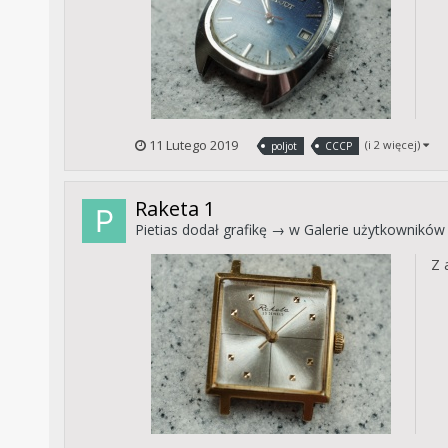
11 Lutego 2019
(i 2 więcej)
poljot
CCCP
Raketa 1
Pietias
dodał grafikę → w
Galerie użytkowników
Z 