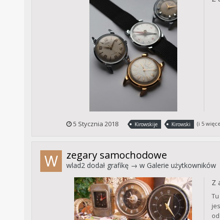
5 Stycznia 2018
(i 5 więc
Kirowskije
Kirowski
zegary samochodowe
wlad2
dodał grafikę → w
Galerie użytkowników
Z 
Tu
je
od