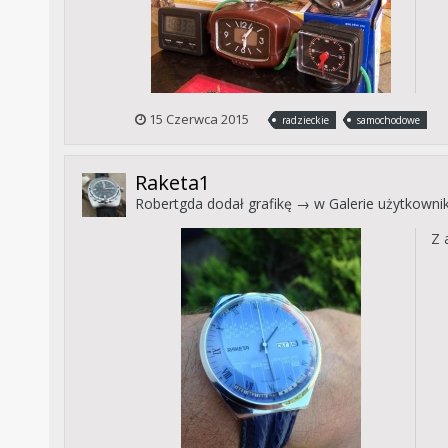
15 Czerwca 2015
radzieckie
samochodowe
Raketa1
Robertgda
dodał grafikę → w
Galerie użytkown
Z 