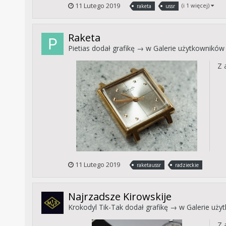
11 Lutego 2019
(i 1 więcej)
raketa
ussr
Raketa
Pietias
dodał grafikę → w
Galerie użytkowników
Z 
11 Lutego 2019
raketaussr
radzieckie
Najrzadsze Kirowskije
Krokodyl Tik-Tak
dodał grafikę → w
Galerie uży
Z 