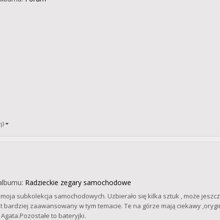
ej)
albumu:
Radzieckie zegary samochodowe
 moja subkolekcja samochodowych. Uzbierało się kilka sztuk , może jeszcze 
st bardziej zaawansowany w tym temacie. Te na górze mają ciekawy ,oryg
 Agata.Pozostałe to bateryjki.