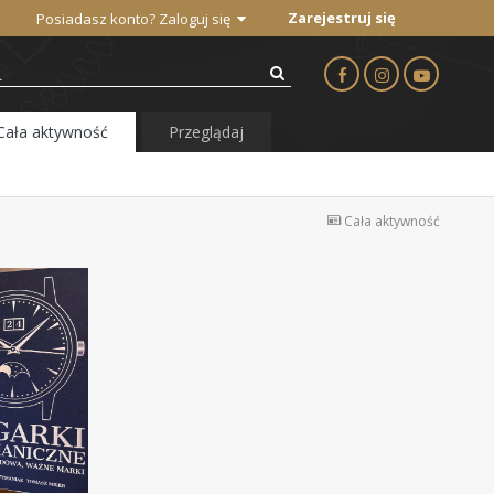
Zarejestruj się
Posiadasz konto? Zaloguj się
Cała aktywność
Przeglądaj
Cała aktywność