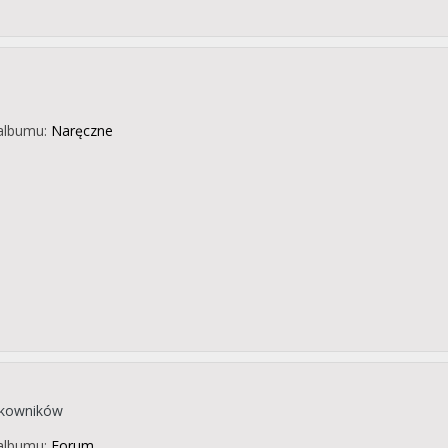
albumu:
Naręczne
tkowników
albumu:
Forum