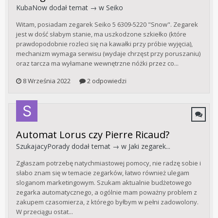
KubaNow
dodał temat → w
Seiko
Witam, posiadam zegarek Seiko 5 6309-5220 "Snow". Zegarek
jest w dość słabym stanie, ma uszkodzone szkiełko (które
prawdopodobnie rozleci się na kawałki przy próbie wyjęcia),
mechanizm wymaga serwisu (wydaje chrzęst przy poruszaniu)
oraz tarcza ma wyłamane wewnętrzne nóżki przez co...
8 Września 2022
2 odpowiedzi
Automat Lorus czy Pierre Ricaud?
SzukajacyPorady
dodał temat → w
Jaki zegarek...
Zgłaszam potrzebę natychmiastowej pomocy, nie radzę sobie i
słabo znam się w temacie zegarków, łatwo również ulegam
sloganom marketingowym. Szukam aktualnie budżetowego
zegarka automatycznego, a ogólnie mam poważny problem z
zakupem czasomierza, z którego byłbym w pełni zadowolony.
W przeciągu ostat...