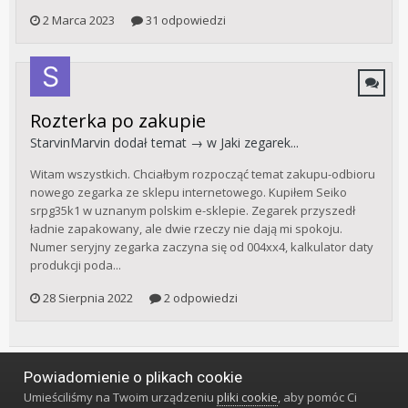
2 Marca 2023
31 odpowiedzi
Rozterka po zakupie
StarvinMarvin
dodał temat → w
Jaki zegarek...
Witam wszystkich. Chciałbym rozpocząć temat zakupu-odbioru
nowego zegarka ze sklepu internetowego. Kupiłem Seiko
srpg35k1 w uznanym polskim e-sklepie. Zegarek przyszedł
ładnie zapakowany, ale dwie rzeczy nie dają mi spokoju.
Numer seryjny zegarka zaczyna się od 004xx4, kalkulator daty
produkcji poda...
28 Sierpnia 2022
2 odpowiedzi
Powiadomienie o plikach cookie
Język
Styl
Polityka prywatności
Kontakt
Umieściliśmy na Twoim urządzeniu
pliki cookie
, aby pomóc Ci
Klub Miłośników Zegarów i Zegarków