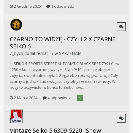
2 Grudnia 2025
1 odpowiedź
CZARNO TO WIDZĘ - CZYLI 2 X CZARNE
SEIKO :)
Z_bych
dodał temat → w
SPRZEDAM
1. SEIKO 5 SPORTS STREET AUTOMATIC BLACK SRPD79K1 Cena
1250 + koszt wybranej wysyłki Stan 9/10 - proszę obejrzeć
zdjęcia, ewentualnie pytać. Zegarek z roczną gwarancją Cały
czarny a jednak zadziwiająco czytelny i w dzień i w nocy. W
nocy to oczywiste, w końcu to Seiko i św...
2 Marca 2024
4 odpowiedzi
1
Vintage Seiko 5 6309-5220 "Snow"