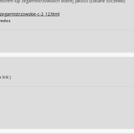
borem lup zegarmistrzowskich dobrej jakości (szklane soczewki)
-zegarmistrzowskie-c-2_12.html
vedos
link:)