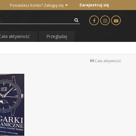
Zarejestruj się
Posiadasz konto? Zaloguj się
Cała aktywność
Przeglądaj
Cała aktywność