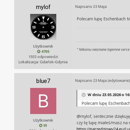
mylof
Napisano
23 Maja
Polecam lupę Eschenbach M
Użytkownik
" Nikomu nieznane tajemne serce
4705
1933 odpowiedzi
Lokalizacja: Gdańsk-Gdynia
blue7
Napisano
23 Maja
(edytowane)
W dniu 23.05.2026 o 16
Polecam lupę Eschenbach
@mylof, serdecznie dziękuję
Użytkownik
czy tę lupę miałeś/masz na m
91
https://narzedziowy24.eu/