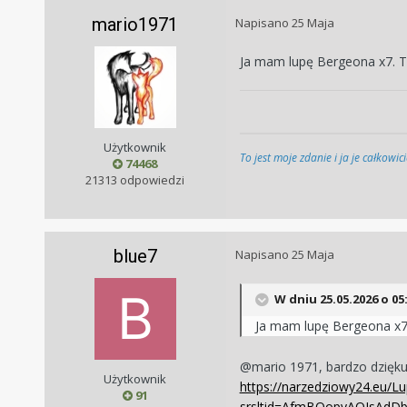
mario1971
Napisano
25 Maja
Ja mam lupę Bergeona x7. T
Użytkownik
To jest moje zdanie i ja je całkowi
74468
21313 odpowiedzi
blue7
Napisano
25 Maja
W dniu 25.05.2026 o 05
Ja mam lupę Bergeona x7.
@mario 1971, bardzo dziękuj
Użytkownik
https://narzedziowy24.eu/
91
srsltid=AfmBOopyAQIsAdDb