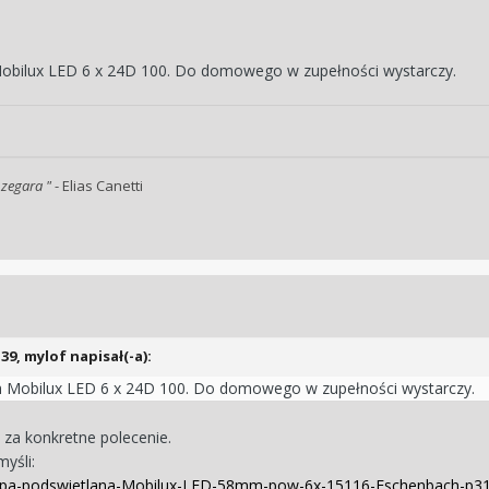
obilux LED 6 x 24D 100. Do domowego w zupełności wystarczy.
 zegara "
- Elias Canetti
:39,
mylof
napisał(-a):
 Mobilux LED 6 x 24D 100. Do domowego w zupełności wystarczy.
 za konkretne polecenie.
yśli:
Lupa-podswietlana-Mobilux-LED-58mm-pow-6x-15116-Eschenbach-p3