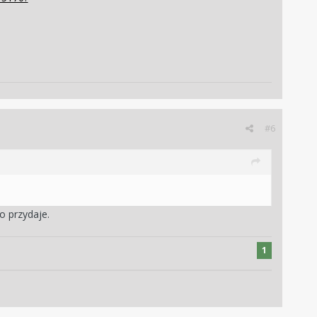
#6
zo przydaje.
1