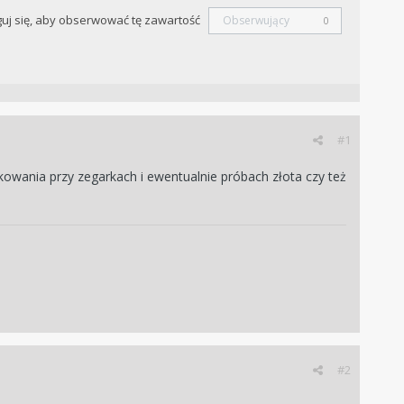
uj się, aby obserwować tę zawartość
Obserwujący
0
#1
tkowania przy zegarkach i ewentualnie próbach złota czy też
#2