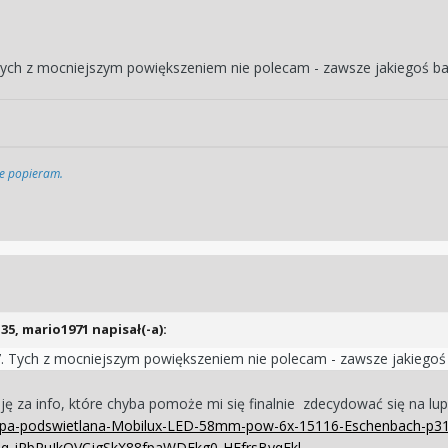
ych z mocniejszym powiększeniem nie polecam - zawsze jakiegoś ba
cie popieram.
:35,
mario1971
napisał(-a):
 Tych z mocniejszym powiększeniem nie polecam - zawsze jakiegoś 
ę za info, które chyba pomoże mi się finalnie zdecydować się na lup
Lupa-podswietlana-Mobilux-LED-58mm-pow-6x-15116-Eschenbach-p3
q_iRbRuIkOVCjgSkX88fpaWDFkg0-HFfrsByqFkl