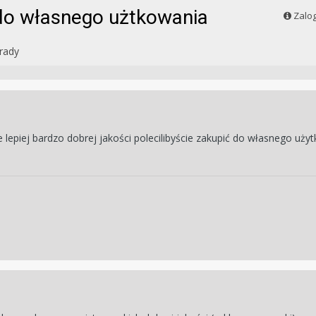
 do własnego użtkowania
Zalog
orady
e lepiej bardzo dobrej jakości polecilibyście zakupić do własnego uży