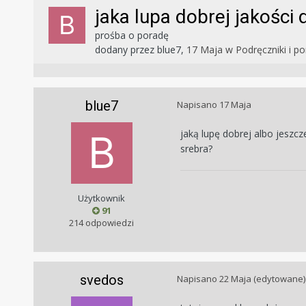
jaka lupa dobrej jakości
prośba o poradę
dodany przez
blue7
,
17 Maja
w
Podręczniki i p
blue7
Napisano
17 Maja
jaką lupę dobrej albo jeszcz
srebra?
Użytkownik
91
214 odpowiedzi
svedos
Napisano
22 Maja
(edytowane)