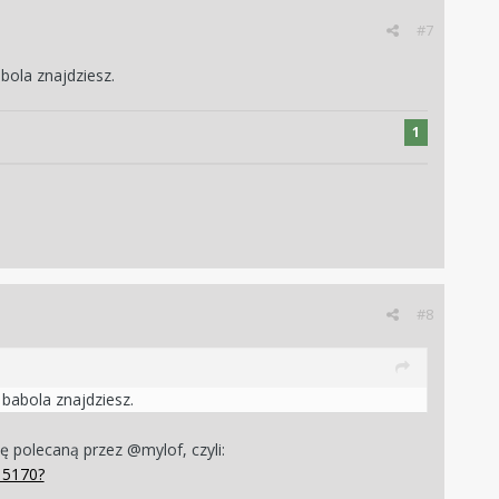
#7
bola znajdziesz.
1
#8
babola znajdziesz.
ę polecaną przez @mylof, czyli:
15170?