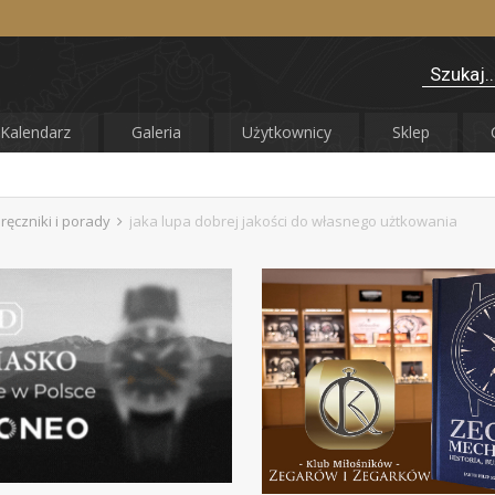
Kalendarz
Galeria
Użytkownicy
Sklep
ręczniki i porady
jaka lupa dobrej jakości do własnego użtkowania