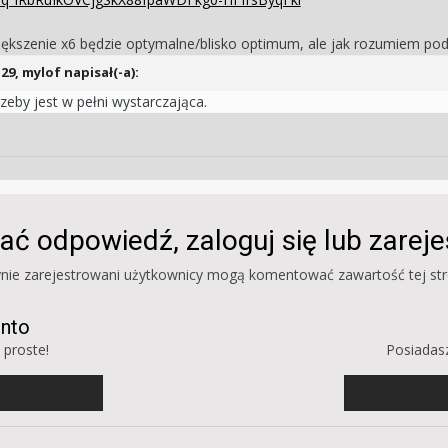
kszenie x6 będzie optymalne/blisko optimum, ale jak rozumiem podz
:29,
mylof
napisał(-a):
eby jest w pełni wystarczająca.
ać odpowiedź, zaloguj się lub zarej
ynie zarejestrowani użytkownicy mogą komentować zawartość tej str
onto
 proste!
Posiadasz