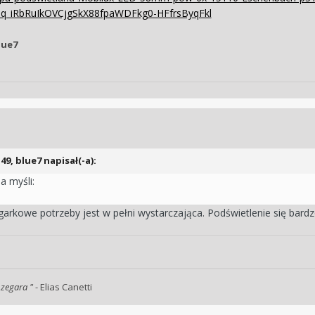
q_iRbRuIkOVCjgSkX88fpaWDFkg0-HFfrsByqFkl
lue7
:49,
blue7
napisał(-a):
a myśli:
egarkowe potrzeby jest w pełni wystarczająca. Podświetlenie się bard
 zegara "
- Elias Canetti