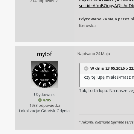
214 odpowiedzi
srsltid=AfmBOopyAQIsAdDb
Edytowane
24 Maja
przez b
literówka
mylof
Napisano
24 Maja
W dniu 23.05.2026 o 22
czy tę lupę miałeś/masz n
Tak, to ta lupa. Na nasze z
Użytkownik
4705
1933 odpowiedzi
Lokalizacja: Gdańsk-Gdynia
" Nikomu nieznane tajemne serce