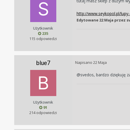
tutaj masz sklep z dużym wy
http://www.seykopol.pl/lupy
Edytowane
22 Maja
przez s
Użytkownik
235
115 odpowiedzi
blue7
Napisano
22 Maja
@svedos, bardzo dziękuję za 
Użytkownik
91
214 odpowiedzi