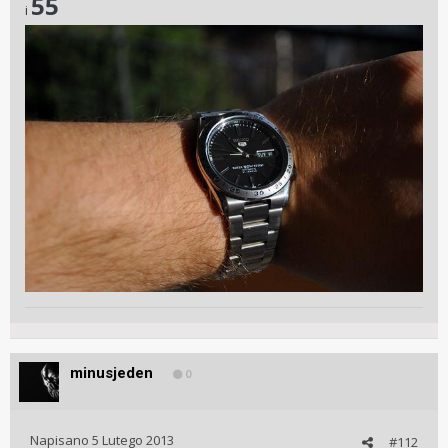
55
i
minusjeden
0
Napisano
5 Lutego 2013
#112