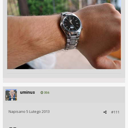
uminus
356
Napisano
5 Lutego 2013
#111