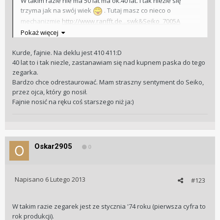
W takim razie nie ma 50 lat ma ok.40 lat. I tak nieźle się
trzyma jak na swój wiek
. Tutaj masz co nieco o
mechanizmie
http://www.ranfft.de...swk&Seiko_7005A
Poniżej zdjęcia seiko na 6309.
Pokaż więcej
P.S Podaj jeszcze numery z tyłu dekla te gdzie ciągiem jest 6
cyfr. Wtedy określimy datę jego produkcji.
Kurde, fajnie. Na deklu jest 410 411:D
40 lat to i tak niezle, zastanawiam się nad kupnem paska do tego
zegarka.
Bardzo chce odrestaurować. Mam straszny sentyment do Seiko,
przez ojca, który go nosił.
Fajnie nosić na ręku coś starszego niż ja:)
Oskar2905
0
Napisano
6 Lutego 2013
#123
W takim razie zegarek jest ze stycznia '74 roku (pierwsza cyfra to
rok produkcji).