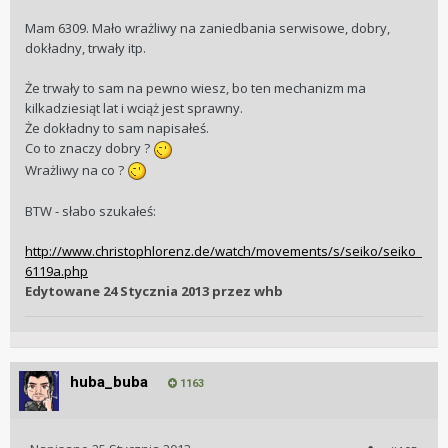
Mam 6309. Mało wrażliwy na zaniedbania serwisowe, dobry,
dokładny, trwały itp.
Że trwały to sam na pewno wiesz, bo ten mechanizm ma
kilkadziesiąt lat i wciąż jest sprawny.
Że dokładny to sam napisałeś.
Co to znaczy dobry ?
Wrażliwy na co ?
BTW - słabo szukałeś:
http://www.christophlorenz.de/watch/movements/s/seiko/seiko_
6119a.php
Edytowane
24 Stycznia 2013
przez whb
huba_buba
1163