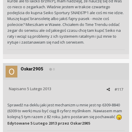
kurde ale to laicko brzmi:P), mam nadzieję, że nauczę się od Was
co nieco o zegarkach. Właśnie jestem w trakcie czwartego
podejścia do kupna Seiko Sportury SNAE67P1 ale coś mi nie idzie.
Muszę kupić bransoletę albo jakiś fajny pasek - może coś
polecicie? Mieszkam w Wawie. Chciałem do Time Trendu oddać
zegar do serwisu ale od jakiegoś czasu chcę tam kupić Seiko na
raty i wciąż są problemy z ich systemem ratalnym i już mnie to
irytuje i zastanawiam się nad ich serwisem.
Oskar2905
0
Napisano
5 Lutego 2013
#117
Sprawdź na deklu jaki jest mechanizm u mnie jest np 6309-8840
(6309 to werk) musi być ciąg 8 cyferz myślnikem . Nawiasem mam
kolejną 5 tym razem z 82 roku. Jutro postaram się pochawalić
Edytowane
5 Lutego 2013
przez Oskar2905