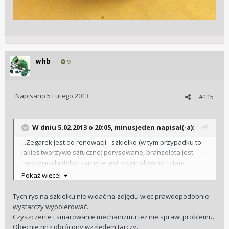
whb
9
Napisano
5 Lutego 2013
#115
W dniu 5.02.2013 o 20:05, minusjeden napisał(-a):
...Zegarek jest do renowacji - szkiełko (w tym przypadku to
jakieś tworzywo sztuczne) porysowane, bransoleta jest
nieoryginala (tylko zapięcie jest oryginalne) no i staje
mechanizm. Muszę znaleźć dobrego mistrza od Seiko w
Pokaż więcej
Warszawie.
Tych rys na szkiełku nie widać na zdjęciu więc prawdopodobnie
wystarczy wypolerować.
Czyszczenie i smarowanie mechanizmu też nie sprawi problemu.
Obecnie ring obrócony względem tarczy.