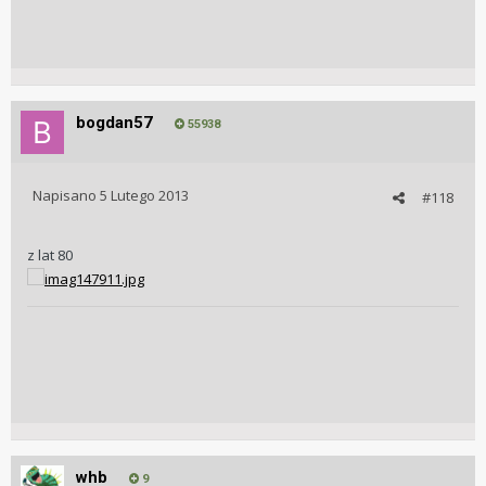
bogdan57
55938
Napisano
5 Lutego 2013
#118
z lat 80
whb
9