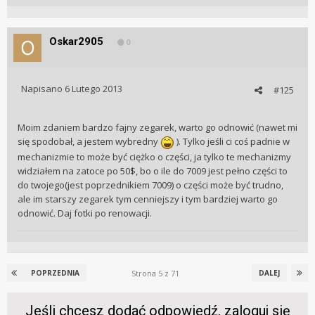
Oskar2905
0
Napisano
6 Lutego 2013
#125
Moim zdaniem bardzo fajny zegarek, warto go odnowić (nawet mi
się spodobał, a jestem wybredny
). Tylko jeśli ci coś padnie w
mechanizmie to może być ciężko o części, ja tylko te mechanizmy
widziałem na zatoce po 50$, bo o ile do 7009 jest pełno części to
do twojego(jest poprzednikiem 7009) o części może być trudno,
ale im starszy zegarek tym cenniejszy i tym bardziej warto go
odnowić. Daj fotki po renowacji.
Strona 5 z 71
POPRZEDNIA
DALEJ
Jeśli chcesz dodać odpowiedź, zaloguj się