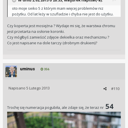
W dniu 2.02.2013 o 20:33, waljurek napisał(-a):
oto moje seiko 5 z którym mam więcej problemów niz
pożytku. Od lat leży w szufladzie i chyba nie jest do użytku.
Czy koperta jest mosiężna ? Wydaje mi się, że warstwa chromu
jest przetarta na osłonie koronki.
Czy mógłbyś zamieścić zdjęcie dekielka oraz mechanizmu ?
Co jest napisane na dole tarczy (drobnym drukiem)?
uminus
356
Napisano
5 Lutego 2013
#110
54
Trochę się numeracja pogubiła, ale zdaje się, że teraz nr