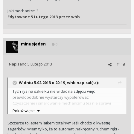
Jaki mechanizm ?
Edytowane
5 Lutego 2013
przez whb
minusjeden
0
Napisano
5 Lutego 2013
#116
W dniu 5.02.2013 o 20:19, whb napisał(-a):
Tych rys na szkiełku nie widać na zdjęciu więc
prawdopodobnie wystarczy wypolerować.
Czyszczenie i smarowanie mechanizmu też nie sprawi
problemu.
Pokaż więcej
Obecnie ring obrócony względem tarczy.
Szczerze to jestem laikem totalnym jeśli chodzi o kwestię
Jaki mechanizm ?
zegarków. Wiem tylko, że to automat (nakręcany ruchem ręki -