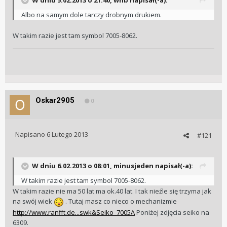
W dniu 5.02.2013 o 21:40, whb napisał(-a):
Albo na samym dole tarczy drobnym drukiem.
W takim razie jest tam symbol 7005-8062.
Oskar2905
0
Napisano
6 Lutego 2013
#121
W dniu 6.02.2013 o 08:01, minusjeden napisał(-a):
W takim razie jest tam symbol 7005-8062.
W takim razie nie ma 50 lat ma ok.40 lat. I tak nieźle się trzyma jak
na swój wiek
. Tutaj masz co nieco o mechanizmie
http://www.ranfft.de...swk&Seiko_7005A
Poniżej zdjęcia seiko na
6309.