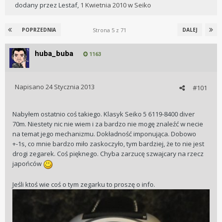
dodany przez
Lestaf
,
1 Kwietnia 2010
w
Seiko
Strona 5 z 71
POPRZEDNIA
DALEJ
huba_buba
1163
Napisano
24 Stycznia 2013
#101
Nabyłem ostatnio coś takiego. Klasyk Seiko 5 6119-8400 diver
70m. Niestety nic nie wiem i za bardzo nie mogę znaleźć w necie
na temat jego mechanizmu. Dokładność imponująca. Dobowo
+-1s, co mnie bardzo miło zaskoczyło, tym bardziej, że to nie jest
drogi zegarek. Coś pięknego. Chyba zarzucę szwajcary na rzecz
japońców
Jeśli ktoś wie coś o tym zegarku to proszę o info.