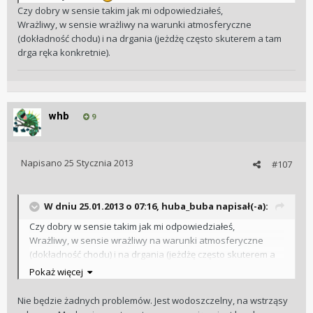
Czy dobry w sensie takim jak mi odpowiedziałeś,
Wrażliwy, w sensie wrażliwy na warunki atmosferyczne
(dokładność chodu) i na drgania (jeżdżę często skuterem a tam
drga ręka konkretnie).
whb
9
Napisano
25 Stycznia 2013
#107
W dniu 25.01.2013 o 07:16, huba_buba napisał(-a):
Czy dobry w sensie takim jak mi odpowiedziałeś,
Wrażliwy, w sensie wrażliwy na warunki atmosferyczne
(dokładność chodu) i na drgania (jeżdżę często skuterem a
tam drga ręka konkretnie).
Pokaż więcej
Nie będzie żadnych problemów. Jest wodoszczelny, na wstrząsy