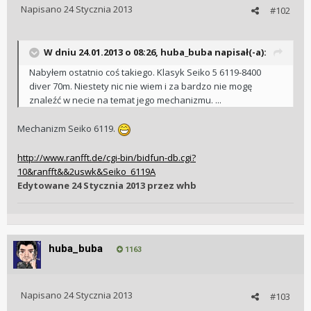
Napisano
24 Stycznia 2013
#102
W dniu 24.01.2013 o 08:26, huba_buba napisał(-a):
Nabyłem ostatnio coś takiego. Klasyk Seiko 5 6119-8400
diver 70m. Niestety nic nie wiem i za bardzo nie mogę
znaleźć w necie na temat jego mechanizmu. ...
Mechanizm Seiko 6119.
http://www.ranfft.de/cgi-bin/bidfun-db.cgi?
10&ranfft&&2uswk&Seiko_6119A
Edytowane
24 Stycznia 2013
przez whb
huba_buba
1163
Napisano
24 Stycznia 2013
#103