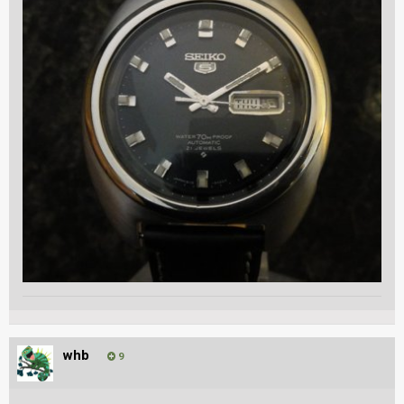
whb
9