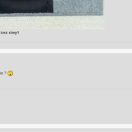
zez siwy1
ie ?