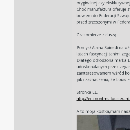
oryginalnej czy ekskluzywne
Choć manufaktura oferuje sw
bowiem do Federacji Szwajca
przed zrzeszonymi w Federa
Czasomierze z duszą
Pomysł Alaina Spinedi na oż
latach fascynacji tanimi zeg
Dlatego odrodzona marka Lo
udoskonalanych przez zegar
zainteresowaniem wśród kole
jak i zaznaczenia, że Louis 
Stronka LE.
http://en.montres-louiserar
A to moja kostka,mam nadzi