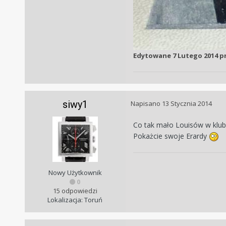
Edytowane
7 Lutego 2014
pr
siwy1
Napisano
13 Stycznia 2014
Co tak mało Louisów w klub
Pokażcie swoje Erardy
Nowy Użytkownik
0
15 odpowiedzi
Lokalizacja: Toruń