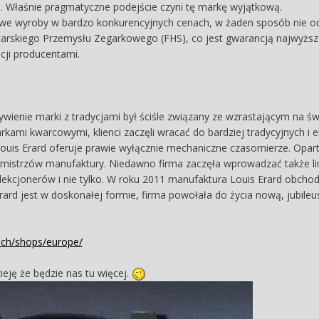
j. Właśnie pragmatyczne podejście czyni tę markę wyjątkową.
e wyroby w bardzo konkurencyjnych cenach, w żaden sposób nie odbij
rskiego Przemysłu Zegarkowego (FHS), co jest gwarancją najwyższej
cji producentami.
ywienie marki z tradycjami był ściśle związany ze wzrastającym na 
arkami kwarcowymi, klienci zaczęli wracać do bardziej tradycyjnych i 
uis Erard oferuje prawie wyłącznie mechaniczne czasomierze. Opart
mistrzów manufaktury. Niedawno firma zaczęła wprowadzać także li
kcjonerów i nie tylko. W roku 2011 manufaktura Louis Erard obchodził
Erard jest w doskonałej formie, firma powołała do życia nową, jubile
d.ch/shops/europe/
eję że będzie nas tu więcej.