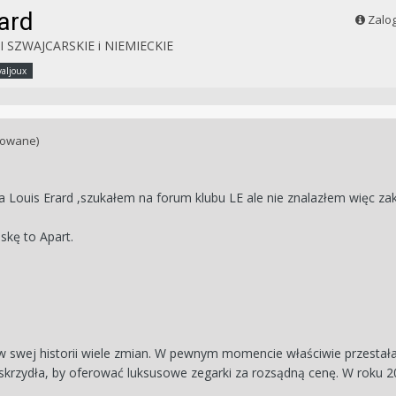
ard
Zalog
 SZWAJCARSKIE i NIEMIECKIE
valjoux
towane)
 Louis Erard ,szukałem na forum klubu LE ale nie znalazłem więc z
skę to Apart.
w swej historii wiele zmian. W pewnym momencie właściwie przestała i
krzydła, by oferować luksusowe zegarki za rozsądną cenę. W roku 2