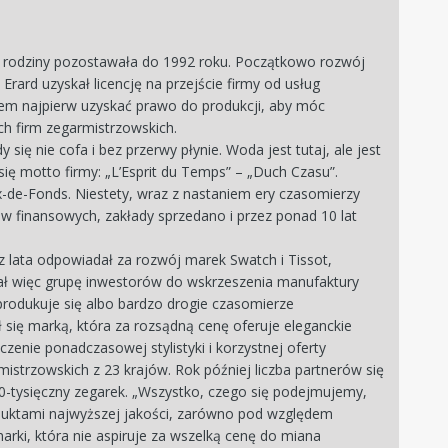
ch rodziny pozostawała do 1992 roku. Początkowo rozwój
rard uzyskał licencję na przejście firmy od usług
m najpierw uzyskać prawo do produkcji, aby móc
h firm zegarmistrzowskich.
 się nie cofa i bez przerwy płynie. Woda jest tutaj, ale jest
się motto firmy: „L’Esprit du Temps” – „Duch Czasu”.
aux-de-Fonds. Niestety, wraz z nastaniem ery czasomierzy
w finansowych, zakłady sprzedano i przez ponad 10 lat
zez lata odpowiadał za rozwój marek Swatch i Tissot,
ał więc grupę inwestorów do wskrzeszenia manufaktury
 produkuje się albo bardzo drogie czasomierze
ł się marką, która za rozsądną cenę oferuje eleganckie
zenie ponadczasowej stylistyki i korzystnej oferty
strzowskich z 23 krajów. Rok później liczba partnerów się
50-tysięczny zegarek. „Wszystko, czego się podejmujemy,
oduktami najwyższej jakości, zarówno pod względem
arki, która nie aspiruje za wszelką cenę do miana