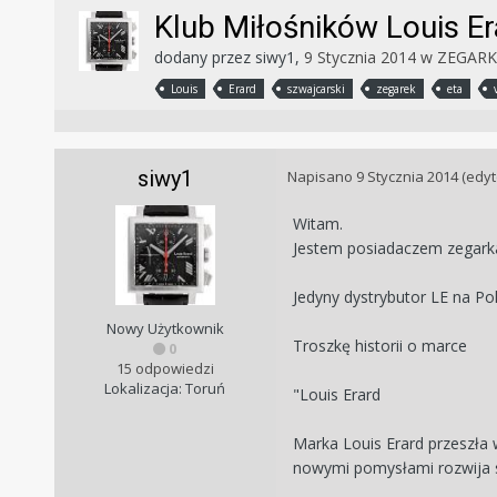
Klub Miłośników Louis Er
dodany przez
siwy1
,
9 Stycznia 2014
w
ZEGARKI
Louis
Erard
szwajcarski
zegarek
eta
siwy1
Napisano
9 Stycznia 2014
(edy
Witam.
Jestem posiadaczem zegarka
Jedyny dystrybutor LE na Pol
Nowy Użytkownik
Troszkę historii o marce
0
15 odpowiedzi
Lokalizacja: Toruń
"Louis Erard
Marka Louis Erard przeszła 
nowymi pomysłami rozwija s