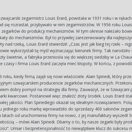
szwajcarski zegarmistrz Louis Erard, powstała w 1931 roku i w ręka
d się rozrastał, przybywało w nim zegarmistrzów. W 1956 roku Louis E
zegarków do produkcji mechanizmów. W tym okresie należało bowie
katy do mechanizmów. Był to przywilej zarezerwowany dla najlepszyc
nad rzeką, Louis Erard stwierdził: „Czas jest jak bieg tej rzeki – nigdy
owie wykorzystali tę myśl wyznaczając kierunek firmy. Tak narodziło 
szły świetnie, a fabryka przeniosła się do większej siedziby w La Ch
 czasy i firma Louis Erard zaczęła mieć kłopoty. W końcu, z powodó
roku, kiedy firmą zajęli się nowi właściciele. Alain Spinedi, który pr
ycyjnym szwajcarskim producencie zegarków mechanicznych. Przekon
owiem dobry pomysł na strategię dla firmy. Zauważył, że w Szwajcarii
arki kwarcowe. Postanowił więc znaleźć złoty środek. Louis Erard sta
łej jakości. Plan Spinediego okazał się idealnym rozwiązaniem. Połąc
u jednego roku markę wprowadziło do sprzedaży 400 salonów zegarmi
u latach od uruchomienia firmy na nowo, z jej manufaktury wyszedł 
itością – mówi Alain Spinedi. Dbamy o to, by nasze zegarki były pr
ści”. Umiar i bezpretensjonalność to niewątpliwie klucz do sukcesu m