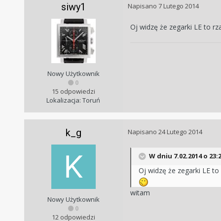
siwy1
Napisano
7 Lutego 2014
Oj widzę że zegarki LE to 
Nowy Użytkownik
0
15 odpowiedzi
Lokalizacja: Toruń
k_g
Napisano
24 Lutego 2014
W dniu 7.02.2014 o 23:2
Oj widzę że zegarki LE t
witam
Nowy Użytkownik
0
12 odpowiedzi