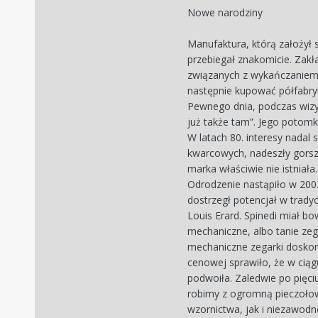
Nowe narodziny
Manufaktura, którą założył 
przebiegał znakomicie. Zakła
związanych z wykańczaniem 
następnie kupować półfabry
Pewnego dnia, podczas wizyty 
już także tam”. Jego potomk
W latach 80. interesy nadal 
kwarcowych, nadeszły gorsze
marka właściwie nie istniała.
Odrodzenie nastąpiło w 2003 
dostrzegł potencjał w trad
Louis Erard. Spinedi miał b
mechaniczne, albo tanie zeg
mechaniczne zegarki doskona
cenowej sprawiło, że w ciąg
podwoiła. Zaledwie po pięci
robimy z ogromną pieczołow
wzornictwa, jak i niezawodno