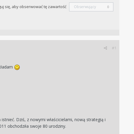
uj się, aby obserwować tę zawartość
Obserwujący
0
#1
akładam
stnieć. Dziś, z nowymi właścicielami, nową strategią i
011 obchodziła swoje 80 urodziny.