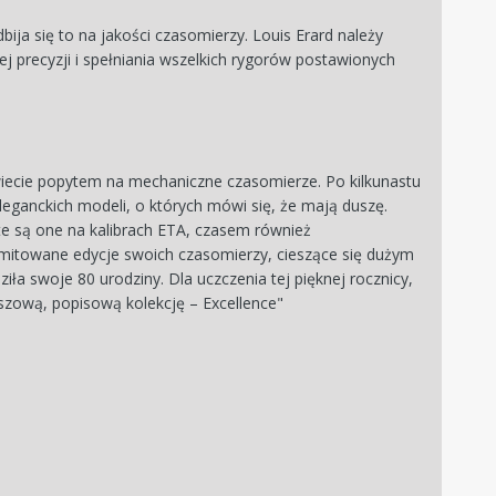
a się to na jakości czasomierzy. Louis Erard należy
 precyzji i spełniania wszelkich rygorów postawionych
świecie popytem na mechaniczne czasomierze. Po kilkunastu
eleganckich modeli, o których mówi się, że mają duszę.
e są one na kalibrach ETA, czasem również
mitowane edycje swoich czasomierzy, cieszące się dużym
a swoje 80 urodziny. Dla uczczenia tej pięknej rocznicy,
uszową, popisową kolekcję – Excellence"