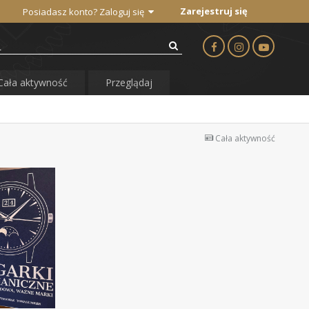
Zarejestruj się
Posiadasz konto? Zaloguj się
Cała aktywność
Przeglądaj
Cała aktywność