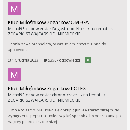
Klub Miłośników Zegarków OMEGA
Michal93
odpowiedział
Degustatorr Noir
→ na temat →
ZEGARKI SZWAJCARSKIE i NIEMIECKIE
Doszła nowa bransoleta, to wrzuciłem Jeszcze 3 inne do
upolowania
1 Grudnia 2023
53567 odpowiedzi
8
Klub Miłośników Zegarków ROLEX
Michal93
odpowiedział
chrono-craze
→ na temat →
ZEGARKI SZWAJCARSKIE i NIEMIECKIE
U mnie to samo. Nie udało się dokupić jubilee i teraz bliżej mi do
wymęczenia pepsi na jubilee w jakiś sposób albo odczekania jak
na grey polecą jeszcze niżej