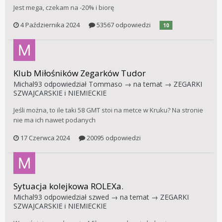
Jest mega, czekam na -20% i biorę
4 Października 2024
53567 odpowiedzi
10
Klub Miłośników Zegarków Tudor
Michal93
odpowiedział
Tommaso
→ na temat →
ZEGARKI
SZWAJCARSKIE i NIEMIECKIE
Jeśli można, to ile taki 58 GMT stoi na metce w Kruku? Na stronie
nie ma ich nawet podanych
17 Czerwca 2024
20095 odpowiedzi
Sytuacja kolejkowa ROLEXa.
Michal93
odpowiedział
szwed
→ na temat →
ZEGARKI
SZWAJCARSKIE i NIEMIECKIE