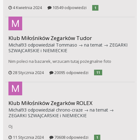
4 Kwietnia 2024
10549 odpowiedzi
1
Klub Miłośników Zegarków Tudor
Michal93
odpowiedział
Tommaso
→ na temat →
ZEGARKI
SZWAJCARSKIE i NIEMIECKIE
Nim poleci na bazarek, wrzucam tutaj pożegnalne foto
28 Stycznia 2024
20095 odpowiedzi
11
Klub Miłośników Zegarków ROLEX
Michal93
odpowiedział
chrono-craze
→ na temat →
ZEGARKI SZWAJCARSKIE i NIEMIECKIE
Oj
11 Stycznia 2024
70608 odpowiedzi
1