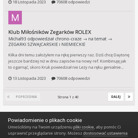
18 Listopada 2023
70608 odpowiedzi
Klub Miłośników Zegarków ROLEX
Michal93
odpowiedział
chrono-craze
→ na temat →
ZEGARKI SZWAJCARSKIE i NIEMIECKIE
Kilka dni temu założyłem na rękę pierwszy raz. Dziś chcę Daytonę
jeszcze bardziej niż w dniu zapisów na nowy ref. Kombinuję jak
to ogarnąć, skoro Kruk powiedział nie Leży na ręku genialnie...
13 Listopada 2023
70608 odpowiedzi
Strona 1 z 40
POPRZEDNIA
DALEJ
Powiadomienie o plikach cookie
Język
Styl
Polityka prywatności
Kontakt
Umieściliśmy na Twoim urządzeniu
pliki cookie
, aby pomóc Ci
Klub Miłośników Zegarów i Zegarków
usprawnić przeglądanie strony. Możesz
dostosować ustawienia
Powered by Invision Community