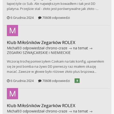
łapie) tyle co Sub. Ale największym kowadłem i tak jest DD
platyna. Przejście stal - złoto jest porównywalne jak złoto -...
6 Grudnia 2024
70608 odpowiedzi
Klub Miłośników Zegarków ROLEX
Michal93
odpowiedział
chrono-craze
→ na temat →
ZEGARKI SZWAJCARSKIE i NIEMIECKIE
Wczoraj trochę pomierzyłem Czekam na taki konfig, upewniłem
się że jest bomba na żywo DD pierwszy raz miałem okazję
macać. Zawsze w głowie było różowe złoto plus brązowa...
6 Grudnia 2024
70608 odpowiedzi
9
Klub Miłośników Zegarków ROLEX
Michal93
odpowiedział
chrono-craze
→ na temat →