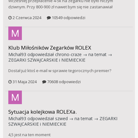
Wcześniej przepłacenie 4-5k na zegarku nie było niczym
dziwnym. Przy 800-900 zł nawet bym się nie zastanawiał
2 Czerwca 2024
10549 odpowiedzi
Klub Miłośników Zegarków ROLEX
Michal93
odpowiedział
chrono-craze
→ na temat →
ZEGARKI SZWAJCARSKIE i NIEMIECKIE
Dostał już ktoś e-mail w sprawie tegorocznych premier?
31 Maja 2024
70608 odpowiedzi
Sytuacja kolejkowa ROLEXa.
Michal93
odpowiedział
szwed
→ na temat →
ZEGARKI
SZWAJCARSKIE i NIEMIECKIE
4,5 jest na ten moment