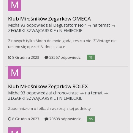
Klub Miłośników Zegarków OMEGA
Michal93
odpowiedział
Degustatorr Noir
→ na temat →
ZEGARKI SZWAJCARSKIE i NIEMIECKIE
Z nowych tylko Moon do mnie gada, reszta nie. Z Vintage nie
umiem się oprzeć żadnej sztuce
8 Grudnia 2023
53567 odpowiedzi
13
Klub Miłośników Zegarków ROLEX
Michal93
odpowiedział
chrono-craze
→ na temat →
ZEGARKI SZWAJCARSKIE i NIEMIECKIE
Zapomniałem o fotkach wczoraj z tej podniety
8 Grudnia 2023
70608 odpowiedzi
15