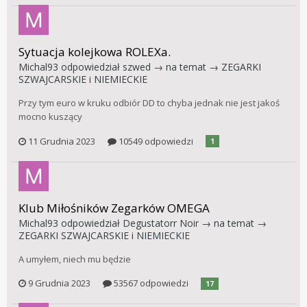
Sytuacja kolejkowa ROLEXa.
Michal93
odpowiedział
szwed
→ na temat →
ZEGARKI
SZWAJCARSKIE i NIEMIECKIE
Przy tym euro w kruku odbiór DD to chyba jednak nie jest jakoś
mocno kuszący
11 Grudnia 2023
10549 odpowiedzi
1
Klub Miłośników Zegarków OMEGA
Michal93
odpowiedział
Degustatorr Noir
→ na temat →
ZEGARKI SZWAJCARSKIE i NIEMIECKIE
A umyłem, niech mu będzie
9 Grudnia 2023
53567 odpowiedzi
17