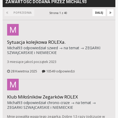
ZAWARTOŚĆ DODANA PRZEZ MICHAL93
Strona 1 z 40
POPRZEDNIA
DALEJ
Sytuacja kolejkowa ROLEXa.
Michal93
odpowiedział
szwed
→ na temat →
ZEGARKI
SZWAJCARSKIE i NIEMIECKIE
3 miesiące jakoś początek 2023
28 Kwietnia 2025
10549 odpowiedzi
Klub Miłośników Zegarków ROLEX
Michal93
odpowiedział
chrono-craze
→ na temat →
ZEGARKI SZWAJCARSKIE i NIEMIECKIE
Mnie powaliła waga tego zegarka. Dobre 1,5 razy (odczucie w