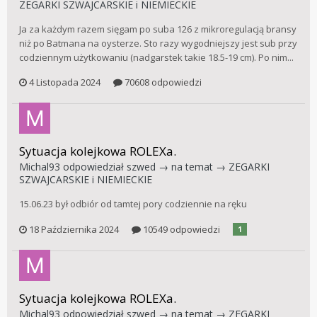
ZEGARKI SZWAJCARSKIE i NIEMIECKIE
Ja za każdym razem sięgam po suba 126 z mikroregulacją bransy
niż po Batmana na oysterze. Sto razy wygodniejszy jest sub przy
codziennym użytkowaniu (nadgarstek takie 18.5-19 cm). Po nim...
4 Listopada 2024
70608 odpowiedzi
Sytuacja kolejkowa ROLEXa.
Michal93
odpowiedział
szwed
→ na temat →
ZEGARKI
SZWAJCARSKIE i NIEMIECKIE
15.06.23 był odbiór od tamtej pory codziennie na ręku
18 Października 2024
10549 odpowiedzi
1
Sytuacja kolejkowa ROLEXa.
Michal93
odpowiedział
szwed
→ na temat →
ZEGARKI