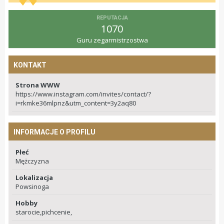
REPUTACJA
1070
Guru zegarmistrzostwa
KONTAKT
Strona WWW
https://www.instagram.com/invites/contact/?
i=rkmke36mlpnz&utm_content=3y2aq80
INFORMACJE O PROFILU
Płeć
Mężczyzna
Lokalizacja
Powsinoga
Hobby
starocie,pichcenie,