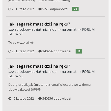
Jeszcze coś by się może znalazło z Omegi.
20 Lutego 2022
5223 odpowiedzi
20
Jaki zegarek masz dziś na ręku?
szwed
odpowiedział
michalop
→ na temat →
FORUM
GŁÓWNE
To co wczoraj. 😅
20 Lutego 2022
340256 odpowiedzi
18
Jaki zegarek masz dziś na ręku?
szwed
odpowiedział
michalop
→ na temat →
FORUM
GŁÓWNE
Dobry dresik jak śmietana z rana! Wieczorowo w domu
obowiązkowo! 😅🤣🤣
19 Lutego 2022
340256 odpowiedzi