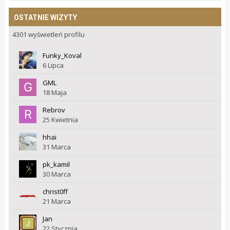
OSTATNIE WIZYTY
4301 wyświetleń profilu
Funky_Koval
6 Lipca
GML
18 Maja
Rebrov
25 Kwietnia
hhai
31 Marca
pk_kamil
30 Marca
christ0ff
21 Marca
Jan
22 Stycznia