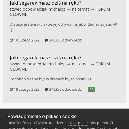
Jaki zegarek masz dziś na ręku?
szwed
odpowiedział
michalop
→ na temat →
FORUM
GŁÓWNE
Dlatego jestem w trakcie jej odrywania jak widać na zdjęciu 😜
🤣
19 Lutego 2022
340256 odpowiedzi
Jaki zegarek masz dziś na ręku?
szwed
odpowiedział
michalop
→ na temat →
FORUM
GŁÓWNE
Podobno trzeba być w dresach by go nosić?! 🍺
19 Lutego 2022
340256 odpowiedzi
14
Powiadomienie o plikach cookie
Język
Styl
Polityka prywatności
Kontakt
Umieściliśmy na Twoim urządzeniu
pliki cookie
, aby pomóc Ci
Klub Miłośników Zegarów i Zegarków
usprawnić przeglądanie strony. Możesz
dostosować ustawienia