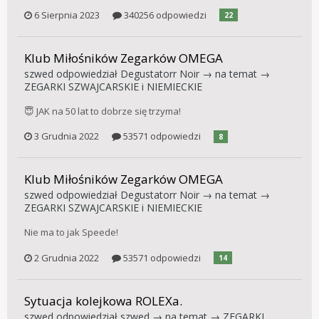
6 Sierpnia 2023
340256 odpowiedzi
22
Klub Miłośników Zegarków OMEGA
szwed
odpowiedział
Degustatorr Noir
→ na temat →
ZEGARKI SZWAJCARSKIE i NIEMIECKIE
😇 JAK na 50 lat to dobrze się trzyma!
3 Grudnia 2022
53571 odpowiedzi
8
Klub Miłośników Zegarków OMEGA
szwed
odpowiedział
Degustatorr Noir
→ na temat →
ZEGARKI SZWAJCARSKIE i NIEMIECKIE
Nie ma to jak Speede!
2 Grudnia 2022
53571 odpowiedzi
14
Sytuacja kolejkowa ROLEXa.
szwed
odpowiedział
szwed
→ na temat →
ZEGARKI