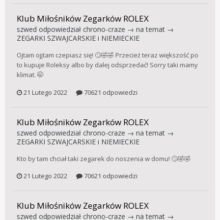
Klub Miłośników Zegarków ROLEX
szwed
odpowiedział
chrono-craze
→ na temat →
ZEGARKI SZWAJCARSKIE i NIEMIECKIE
Ojtam ojjtam czepiasz się! 🙄🤣🤣 Przecież teraz większość po
to kupuje Roleksy albo by dalej odsprzedać! Sorry taki mamy
klimat. 🤭
21 Lutego 2022
70621 odpowiedzi
Klub Miłośników Zegarków ROLEX
szwed
odpowiedział
chrono-craze
→ na temat →
ZEGARKI SZWAJCARSKIE i NIEMIECKIE
Kto by tam chciał taki zegarek do noszenia w domu! 🙄🤣🤣
21 Lutego 2022
70621 odpowiedzi
Klub Miłośników Zegarków ROLEX
szwed
odpowiedział
chrono-craze
→ na temat →