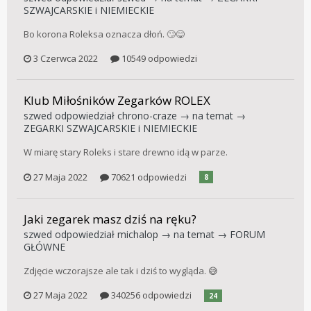
SZWAJCARSKIE i NIEMIECKIE
Bo korona Roleksa oznacza dłoń. 🙄😋
3 Czerwca 2022
10549 odpowiedzi
Klub Miłośników Zegarków ROLEX
szwed
odpowiedział
chrono-craze
→ na temat →
ZEGARKI SZWAJCARSKIE i NIEMIECKIE
W miarę stary Roleks i stare drewno idą w parze.
27 Maja 2022
70621 odpowiedzi
8
Jaki zegarek masz dziś na ręku?
szwed
odpowiedział
michalop
→ na temat →
FORUM
GŁÓWNE
Zdjęcie wczorajsze ale tak i dziś to wygląda. 😅
27 Maja 2022
340256 odpowiedzi
24