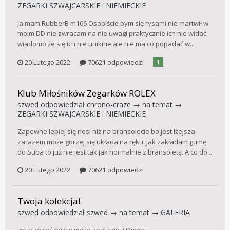
ZEGARKI SZWAJCARSKIE i NIEMIECKIE
Ja mam RubberB m106 Osobiście bym się rysami nie martwił w
moim DD nie zwracam na nie uwagi praktycznie ich nie widać
wiadomo że się ich nie uniknie ale nie ma co popadać w...
20 Lutego 2022
70621 odpowiedzi
1
Klub Miłośników Zegarków ROLEX
szwed
odpowiedział
chrono-craze
→ na temat →
ZEGARKI SZWAJCARSKIE i NIEMIECKIE
Zapewne lepiej się nosi niż na bransolecie bo jest lżejsza
zarazem może gorzej się układa na ręku. Jak zakładam gumę
do Suba to już nie jest tak jak normalnie z bransoletą. A co do...
20 Lutego 2022
70621 odpowiedzi
Twoja kolekcja!
szwed
odpowiedział
szwed
→ na temat →
GALERIA