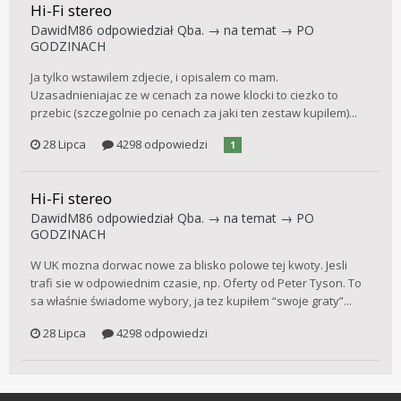
Hi-Fi stereo
DawidM86
odpowiedział
Qba.
→ na temat →
PO
GODZINACH
Ja tylko wstawilem zdjecie, i opisalem co mam.
Uzasadnieniajac ze w cenach za nowe klocki to ciezko to
przebic (szczegolnie po cenach za jaki ten zestaw kupilem)...
28 Lipca
4298 odpowiedzi
1
Hi-Fi stereo
DawidM86
odpowiedział
Qba.
→ na temat →
PO
GODZINACH
W UK mozna dorwac nowe za blisko polowe tej kwoty. Jesli
trafi sie w odpowiednim czasie, np. Oferty od Peter Tyson. To
sa właśnie świadome wybory, ja tez kupiłem “swoje graty”...
28 Lipca
4298 odpowiedzi