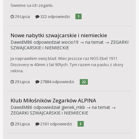
Swietne sa ich zegarki.
29 Lipca
322 odpowiedzi
1
Nowe nabytki szwajcarskie i niemieckie
DawidM86
odpowiedział
wocio19
→ na temat →
ZEGARKI
SZWAJCARSKIE i NIEMIECKIE
Ja naprawilem swoj blad. Wiec jeszcze raz NOS Ebel 1911
Discovery w 40mm z lat 90’tych. Tym razem na pasku z skory
rekina.
29 Lipca
27884 odpowiedzi
22
Klub Miłośników Zegarków ALPINA
DawidM86
odpowiedział
gienek_mkb
→ na temat →
ZEGARKI SZWAJCARSKIE i NIEMIECKIE
29 Lipca
2161 odpowiedzi
3