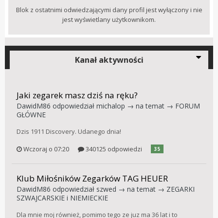
Blok z ostatnimi odwiedzającymi dany profil jest wyłączony i nie
jest wyświetlany użytkownikom.
Kanał aktywności
Jaki zegarek masz dziś na ręku?
DawidM86
odpowiedział
michalop
→ na temat →
FORUM
GŁÓWNE
Dzis 1911 Discovery. Udanego dnia!
Wczoraj o 07:20
340125 odpowiedzi
35
Klub Miłośników Zegarków TAG HEUER
DawidM86
odpowiedział
szwed
→ na temat →
ZEGARKI
SZWAJCARSKIE i NIEMIECKIE
Dla mnie moj również, pomimo tego ze juz ma 36 lat i to