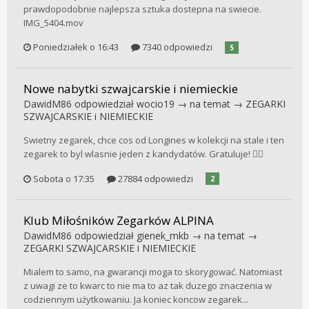
prawdopodobnie najlepsza sztuka dostepna na swiecie.
IMG_5404.mov
Poniedziałek o 16:43
7340 odpowiedzi
5
Nowe nabytki szwajcarskie i niemieckie
DawidM86
odpowiedział
wocio19
→ na temat →
ZEGARKI
SZWAJCARSKIE i NIEMIECKIE
Swietny zegarek, chce cos od Longines w kolekcji na stale i ten
zegarek to byl wlasnie jeden z kandydatów. Gratuluje! 👌🏻
Sobota o 17:35
27884 odpowiedzi
2
Klub Miłośników Zegarków ALPINA
DawidM86
odpowiedział
gienek_mkb
→ na temat →
ZEGARKI SZWAJCARSKIE i NIEMIECKIE
Mialem to samo, na gwarancji moga to skorygować. Natomiast
z uwagi ze to kwarc to nie ma to az tak duzego znaczenia w
codziennym użytkowaniu. Ja koniec koncow zegarek...