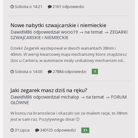
Sobota o 14:21
2161 odpowiedzi
Nowe nabytki szwajcarskie i niemieckie
DawidM86
odpowiedział
wocio19
→ na temat →
ZEGARKI
SZWAJCARSKIE i NIEMIECKIE
Dzieki! Zegarek wystepowal w dwoch wariantach 38mm i
40mm. W wersji kwarcowej maja mechanizmy ktore znajdziesz
dzis u Cartiera, w automacie mialy unikatowy mechanizm od...
Sobota o 14:00
27884 odpowiedzi
1
Jaki zegarek masz dziś na ręku?
DawidM86
odpowiedział
michalop
→ na temat →
FORUM
GŁÓWNE
W koncu na bransolecie i okazalo sie ze mialem racje, te 38mm
jest w sam raz. Pozytywnego dnia! 🙂
31 Lipca
340125 odpowiedzi
31