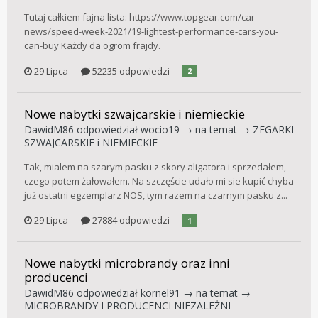
Tutaj całkiem fajna lista: https://www.topgear.com/car-
news/speed-week-2021/19-lightest-performance-cars-you-
can-buy Każdy da ogrom frajdy.
29 Lipca
52235 odpowiedzi
2
Nowe nabytki szwajcarskie i niemieckie
DawidM86
odpowiedział
wocio19
→ na temat →
ZEGARKI
SZWAJCARSKIE i NIEMIECKIE
Tak, mialem na szarym pasku z skory aligatora i sprzedałem,
czego potem żałowałem. Na szczęście udało mi sie kupić chyba
już ostatni egzemplarz NOS, tym razem na czarnym pasku z...
29 Lipca
27884 odpowiedzi
1
Nowe nabytki microbrandy oraz inni
producenci
DawidM86
odpowiedział
kornel91
→ na temat →
MICROBRANDY I PRODUCENCI NIEZALEŻNI