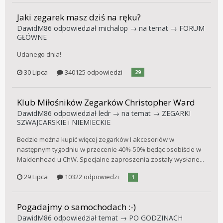
Jaki zegarek masz dziś na ręku?
DawidM86
odpowiedział
michalop
→ na temat →
FORUM
GŁÓWNE
Udanego dnia!
30 Lipca
340125 odpowiedzi
29
Klub Miłośników Zegarków Christopher Ward
DawidM86
odpowiedział
ledr
→ na temat →
ZEGARKI
SZWAJCARSKIE i NIEMIECKIE
Bedzie można kupić więcej zegarków I akcesoriów w
następnym tygodniu w przecenie 40%-50% będąc osobiście w
Maidenhead u ChW. Specjalne zaproszenia zostały wysłane...
29 Lipca
10322 odpowiedzi
1
Pogadajmy o samochodach :-)
DawidM86
odpowiedział temat →
PO GODZINACH