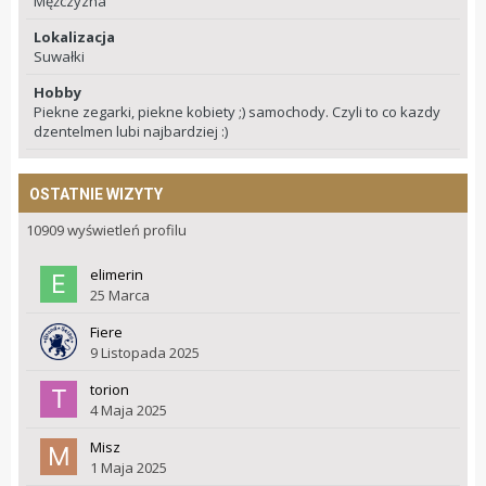
Mężczyzna
Lokalizacja
Suwałki
Hobby
Piekne zegarki, piekne kobiety ;) samochody. Czyli to co kazdy
dzentelmen lubi najbardziej :)
OSTATNIE WIZYTY
10909 wyświetleń profilu
elimerin
25 Marca
Fiere
9 Listopada 2025
torion
4 Maja 2025
Misz
1 Maja 2025