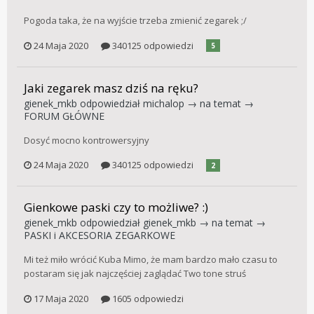
Pogoda taka, że na wyjście trzeba zmienić zegarek ;/
24 Maja 2020
340125 odpowiedzi
5
Jaki zegarek masz dziś na ręku?
gienek_mkb
odpowiedział
michalop
→ na temat →
FORUM GŁÓWNE
Dosyć mocno kontrowersyjny
24 Maja 2020
340125 odpowiedzi
2
Gienkowe paski czy to możliwe? :)
gienek_mkb
odpowiedział
gienek_mkb
→ na temat →
PASKI i AKCESORIA ZEGARKOWE
Mi też miło wrócić Kuba Mimo, że mam bardzo mało czasu to
postaram się jak najczęściej zaglądać Two tone struś
17 Maja 2020
1605 odpowiedzi