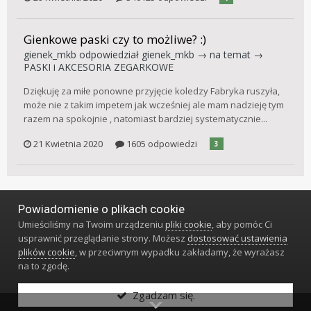
Gienkowe paski czy to możliwe? :)
gienek_mkb
odpowiedział
gienek_mkb
→ na temat →
PASKI i AKCESORIA ZEGARKOWE
Dziękuję za miłe ponowne przyjęcie koledzy Fabryka ruszyła,
może nie z takim impetem jak wcześniej ale mam nadzieję tym
razem na spokojnie , natomiast bardziej systematycznie...
21 Kwietnia 2020
1605 odpowiedzi
3
Powiadomienie o plikach cookie
Język
Styl
Polityka prywatności
Kontakt
Umieściliśmy na Twoim urządzeniu
pliki cookie
, aby pomóc Ci
Klub Miłośników Zegarów i Zegarków
usprawnić przeglądanie strony. Możesz
dostosować ustawienia
Powered by Invision Community
plików cookie
, w przeciwnym wypadku zakładamy, że wyrażasz
na to zgodę.
Zgadzam się.