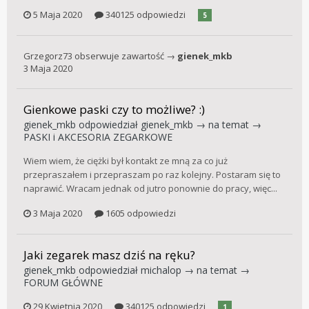
5 Maja 2020
340125 odpowiedzi
5
Grzegorz73
obserwuje zawartość →
gienek_mkb
3 Maja 2020
Gienkowe paski czy to możliwe? :)
gienek_mkb
odpowiedział
gienek_mkb
→ na temat →
PASKI i AKCESORIA ZEGARKOWE
Wiem wiem, że ciężki był kontakt ze mną za co już
przepraszałem i przepraszam po raz kolejny. Postaram się to
naprawić. Wracam jednak od jutro ponownie do pracy, więc...
3 Maja 2020
1605 odpowiedzi
Jaki zegarek masz dziś na ręku?
gienek_mkb
odpowiedział
michalop
→ na temat →
FORUM GŁÓWNE
29 Kwietnia 2020
340125 odpowiedzi
1