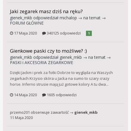
Jaki zegarek masz dziś na ręku?
gienek_mkb
odpowiedział
michalop
→ na temat →
FORUM GŁÓWNE
17 Maja 2020
340125 odpowiedzi
1
Gienkowe paski czy to możliwe? :)
gienek_mkb
odpowiedział
gienek_mkb
→ na temat →
PASKI i AKCESORIA ZEGARKOWE
Dzięki Jackm i prek za fotki Dobrze to wygląda na Waszych
zegarkach Krzysio skóra u Jacka na sumo to szary crazy
horse. Inferno strusie mają już gotowe kolory A tu dwa...
14 Maja 2020
1605 odpowiedzi
przemo201
obserwuje zawartość →
gienek_mkb
11 Maja 2020