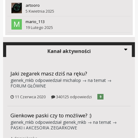
artooro
5 Kwietnia 2025
mario_113
19 Lutego 2025
Kanał aktywności
Jaki zegarek masz dziś na ręku?
gienek_mkb
odpowiedział
michalop
→ na temat →
FORUM GŁÓWNE
11 Czerwca 2020
340125 odpowiedzi
9
Gienkowe paski czy to możliwe? :)
gienek_mkb
odpowiedział
gienek_mkb
→ na temat →
PASKI i AKCESORIA ZEGARKOWE