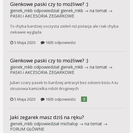
Gienkowe paski czy to możliwe? :)
gienek_mkb
odpowiedział
gienek_mkb
→ na temat →
PASKI i AKCESORIA ZEGARKOWE
To chyba bardziej soczysta zieleń niż pistacja ale i tak chyba
ciekawie wygląda
5 Maja 2020
1605 odpowiedzi
Gienkowe paski czy to możliwe? :)
gienek_mkb
odpowiedział
gienek_mkb
→ na temat →
PASKI i AKCESORIA ZEGARKOWE
Julian szary pasek to bardziej antracyt bez odcieni beżu A tu
strusiowa kamizelka robót drogowych
5 Maja 2020
1605 odpowiedzi
2
Jaki zegarek masz dziś na ręku?
gienek_mkb
odpowiedział
michalop
→ na temat →
FORUM GŁÓWNE