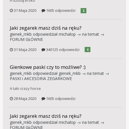
A dzisiaj kroko
31 Maja 2020
1605 odpowiedzi
2
Jaki zegarek masz dziś na ręku?
gienek_mkb
odpowiedział
michalop
→ na temat →
FORUM GŁÓWNE
31 Maja 2020
340125 odpowiedzi
4
Gienkowe paski czy to możliwe? :)
gienek_mkb
odpowiedział
gienek_mkb
→ na temat →
PASKI i AKCESORIA ZEGARKOWE
A taki crazy horse
28 Maja 2020
1605 odpowiedzi
Jaki zegarek masz dziś na ręku?
gienek_mkb
odpowiedział
michalop
→ na temat →
FORUM GŁÓWNE