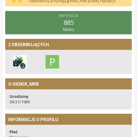
Użytkownicy przyznają gienek_mkb punkty reputacji!
REPUTACJA
885
Mistrz
2 OBSERWUJĄCYCH
O GIENEK_MKB
Urodziny
09/21/1989
INFORMACJE O PROFILU
Płeć