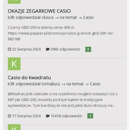
OKAZJE ZEGARKOWE CASIO
k3lt
odpowiedział
clusca
→ na temat →
Casio
Czarny GBD-200 w dobrej cenie 409 zł.
https://www.pepper.pl/promocje/casio-g-shock-gbd-200-1er-
883188
23 Sierpnia 2024
3965 odpowiedzi
3
Casio do kwadratu
k3lt
odpowiedział
tomaliusz
→ na temat →
Casio
@Madras Jeśli zależało ci na czytelności mogłeś rozważyć coś z
MiP jak GBD-200, miażdży pod tym kątem te tradycyjne
wyświetlacze. Tym bardziej że nie jest jakiś dużo droższy na...
17 Sierpnia 2024
15418 odpowiedzi
1