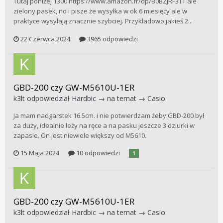
Tutaj poniżej 1300 https://www.amazon.fr/dp/B0BZJRF3TT ale
zielony pasek, no i pisze że wysyłka w ok 6 miesięcy ale w
praktyce wysyłają znacznie szybciej. Przykładowo jakieś 2...
22 Czerwca 2024
3965 odpowiedzi
GBD-200 czy GW-M5610U-1ER
k3lt
odpowiedział
Hardbic
→ na temat →
Casio
Ja mam nadgarstek 16.5cm. i nie potwierdzam żeby GBD-200 był
za duży, idealnie leży na ręce a na pasku jeszcze 3 dziurki w
zapasie. On jest niewiele większy od M5610.
15 Maja 2024
10 odpowiedzi
1
GBD-200 czy GW-M5610U-1ER
k3lt
odpowiedział
Hardbic
→ na temat →
Casio