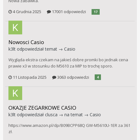
Nowa zabawka.
4 Grudnia 2025
17001 odpowiedzi
17
Nowosci Casio
k3lt
odpowiedział temat →
Casio
Wygląda ekstra czekam na jakieś dobre promki bo jednak cena
prawie x3 w stosunku do M5610 za MIP to trochę sporo.
11 Listopada 2025
3063 odpowiedzi
4
OKAZJE ZEGARKOWE CASIO
k3lt
odpowiedział
clusca
→ na temat →
Casio
https://www.amazon.pl/dp/B09BCPP68Q GW-M5610U-1ER za 361
zł.