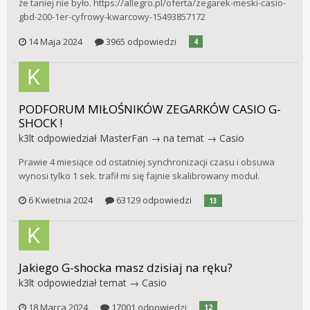
że taniej nie było. https://allegro.pl/oferta/zegarek-meski-casio-
gbd-200-1er-cyfrowy-kwarcowy-15493857172
14 Maja 2024
3965 odpowiedzi
4
PODFORUM MIŁOŚNIKÓW ZEGARKÓW CASIO G-
SHOCK !
k3lt
odpowiedział
MasterFan
→ na temat →
Casio
Prawie 4 miesiące od ostatniej synchronizacji czasu i obsuwa
wynosi tylko 1 sek. trafił mi się fajnie skalibrowany moduł.
6 Kwietnia 2024
63129 odpowiedzi
13
Jakiego G-shocka masz dzisiaj na ręku?
k3lt
odpowiedział temat →
Casio
18 Marca 2024
17001 odpowiedzi
12