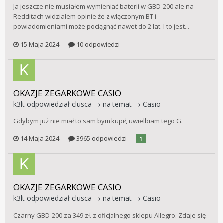
Ja jeszcze nie musiałem wymieniać baterii w GBD-200 ale na
Redditach widziałem opinie że z włączonym BT i
powiadomieniami może pociągnąć nawet do 2 lat. I to jest...
15 Maja 2024
10 odpowiedzi
OKAZJE ZEGARKOWE CASIO
k3lt
odpowiedział
clusca
→ na temat →
Casio
Gdybym już nie miał to sam bym kupił, uwielbiam tego G.
14 Maja 2024
3965 odpowiedzi
1
OKAZJE ZEGARKOWE CASIO
k3lt
odpowiedział
clusca
→ na temat →
Casio
Czarny GBD-200 za 349 zł. z oficjalnego sklepu Allegro. Zdaje się