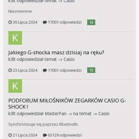
k3lt
odpowiedział temat →
Casio
Niezmiennie
30 Lipca 2024
17001 odpowiedzi
12
Jakiego G-shocka masz dzisiaj na ręku?
k3lt
odpowiedział temat →
Casio
23 Lipca 2024
17001 odpowiedzi
12
PODFORUM MIŁOŚNIKÓW ZEGARKÓW CASIO G-
SHOCK !
k3lt
odpowiedział
MasterFan
→ na temat →
Casio
Synchronizuje się poprzez Bluetooth.
21 Lipca 2024
63129 odpowiedzi