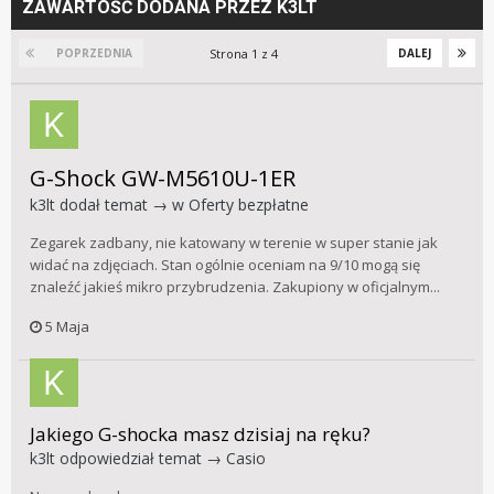
ZAWARTOŚĆ DODANA PRZEZ K3LT
Strona 1 z 4
POPRZEDNIA
DALEJ
G-Shock GW-M5610U-1ER
k3lt
dodał temat → w
Oferty bezpłatne
Zegarek zadbany, nie katowany w terenie w super stanie jak
widać na zdjęciach. Stan ogólnie oceniam na 9/10 mogą się
znaleźć jakieś mikro przybrudzenia. Zakupiony w oficjalnym...
5 Maja
Jakiego G-shocka masz dzisiaj na ręku?
k3lt
odpowiedział temat →
Casio