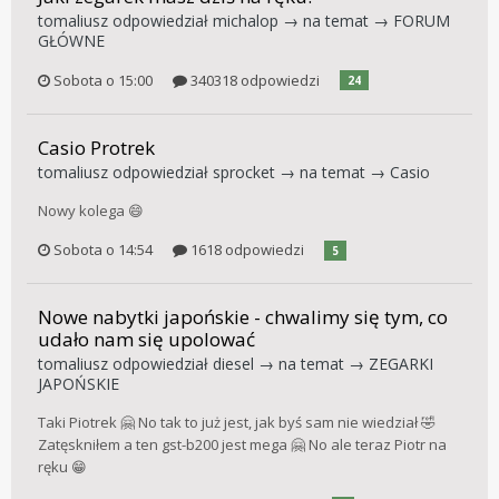
tomaliusz
odpowiedział
michalop
→ na temat →
FORUM
GŁÓWNE
Sobota o 15:00
340318 odpowiedzi
24
Casio Protrek
tomaliusz
odpowiedział
sprocket
→ na temat →
Casio
Nowy kolega 😄
Sobota o 14:54
1618 odpowiedzi
5
Nowe nabytki japońskie - chwalimy się tym, co
udało nam się upolować
tomaliusz
odpowiedział
diesel
→ na temat →
ZEGARKI
JAPOŃSKIE
Taki Piotrek 🤗 No tak to już jest, jak byś sam nie wiedział 🤣
Zatęskniłem a ten gst-b200 jest mega 🤗 No ale teraz Piotr na
ręku 😁