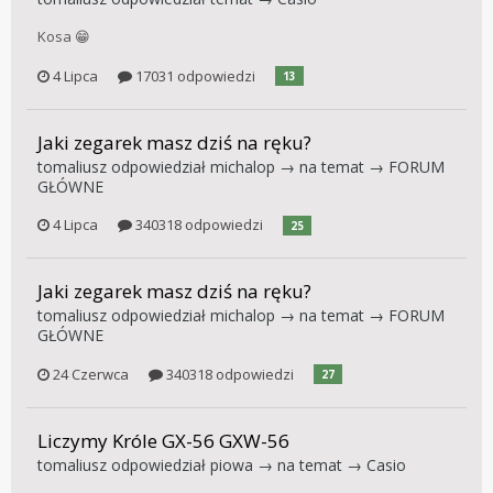
Kosa 😁
4 Lipca
17031 odpowiedzi
13
Jaki zegarek masz dziś na ręku?
tomaliusz
odpowiedział
michalop
→ na temat →
FORUM
GŁÓWNE
4 Lipca
340318 odpowiedzi
25
Jaki zegarek masz dziś na ręku?
tomaliusz
odpowiedział
michalop
→ na temat →
FORUM
GŁÓWNE
24 Czerwca
340318 odpowiedzi
27
Liczymy Króle GX-56 GXW-56
tomaliusz
odpowiedział
piowa
→ na temat →
Casio