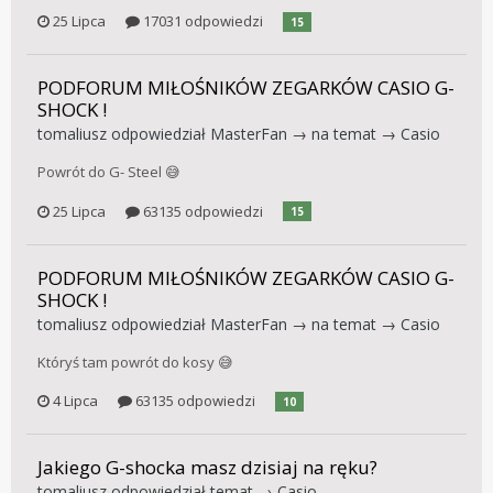
25 Lipca
17031 odpowiedzi
15
PODFORUM MIŁOŚNIKÓW ZEGARKÓW CASIO G-
SHOCK !
tomaliusz
odpowiedział
MasterFan
→ na temat →
Casio
Powrót do G- Steel 😅
25 Lipca
63135 odpowiedzi
15
PODFORUM MIŁOŚNIKÓW ZEGARKÓW CASIO G-
SHOCK !
tomaliusz
odpowiedział
MasterFan
→ na temat →
Casio
Któryś tam powrót do kosy 😅
4 Lipca
63135 odpowiedzi
10
Jakiego G-shocka masz dzisiaj na ręku?
tomaliusz
odpowiedział temat →
Casio