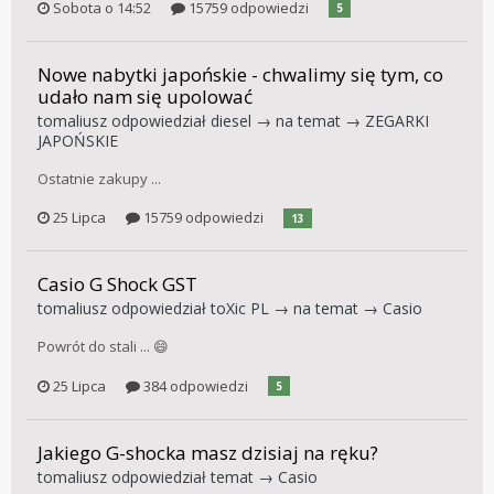
Sobota o 14:52
15759 odpowiedzi
5
Nowe nabytki japońskie - chwalimy się tym, co
udało nam się upolować
tomaliusz
odpowiedział
diesel
→ na temat →
ZEGARKI
JAPOŃSKIE
Ostatnie zakupy ...
25 Lipca
15759 odpowiedzi
13
Casio G Shock GST
tomaliusz
odpowiedział
toXic PL
→ na temat →
Casio
Powrót do stali ... 😄
25 Lipca
384 odpowiedzi
5
Jakiego G-shocka masz dzisiaj na ręku?
tomaliusz
odpowiedział temat →
Casio