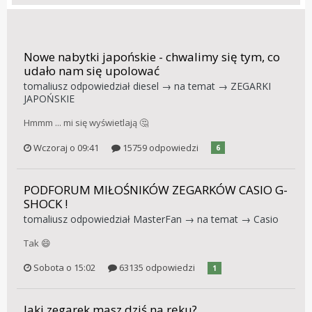
Nowe nabytki japońskie - chwalimy się tym, co
udało nam się upolować
tomaliusz
odpowiedział
diesel
→ na temat →
ZEGARKI
JAPOŃSKIE
Hmmm ... mi się wyświetlają 🤔
Wczoraj o 09:41
15759 odpowiedzi
6
PODFORUM MIŁOŚNIKÓW ZEGARKÓW CASIO G-
SHOCK !
tomaliusz
odpowiedział
MasterFan
→ na temat →
Casio
Tak 😄
Sobota o 15:02
63135 odpowiedzi
1
Jaki zegarek masz dziś na ręku?