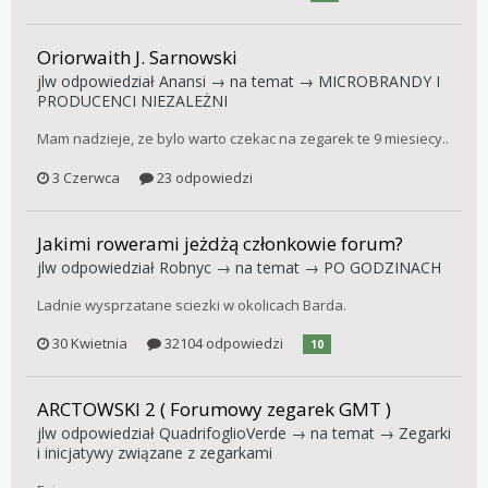
Oriorwaith J. Sarnowski
jlw
odpowiedział
Anansi
→ na temat →
MICROBRANDY I
PRODUCENCI NIEZALEŻNI
Mam nadzieje, ze bylo warto czekac na zegarek te 9 miesiecy..
3 Czerwca
23 odpowiedzi
Jakimi rowerami jeżdżą członkowie forum?
jlw
odpowiedział
Robnyc
→ na temat →
PO GODZINACH
Ladnie wysprzatane sciezki w okolicach Barda.
30 Kwietnia
32104 odpowiedzi
10
ARCTOWSKI 2 ( Forumowy zegarek GMT )
jlw
odpowiedział
QuadrifoglioVerde
→ na temat →
Zegarki
i inicjatywy związane z zegarkami