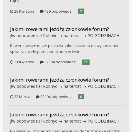
Fajny:
29 Kwietnia
139 odpowiedzi
2
Jakimi rowerami jeżdżą członkowie forum?
jlw
odpowiedział
Robnyc
→ na temat →
PO GODZINACH
Rower zawsze moze posluzyc jako suszarka do wysuszenia
spiwora po zle przespanej nocy w lesie..
21 Kwietnia
32104 odpowiedzi
11
Jakimi rowerami jeżdżą członkowie forum?
jlw
odpowiedział
Robnyc
→ na temat →
PO GODZINACH
22 Marca
32104 odpowiedzi
6
Jakimi rowerami jeżdżą członkowie forum?
jlw
odpowiedział
Robnyc
→ na temat →
PO GODZINACH
No wlasnie.. dzisiaj przy nabieraniu wody ze zrodelka spotkal