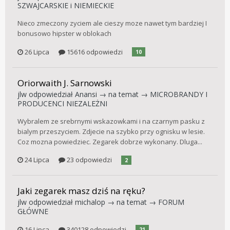
SZWAJCARSKIE i NIEMIECKIE
Nieco zmeczony zyciem ale cieszy moze nawet tym bardziej I
bonusowo hipster w oblokach
26 Lipca
15616 odpowiedzi
10
Oriorwaith J. Sarnowski
jlw
odpowiedział
Anansi
→ na temat →
MICROBRANDY I
PRODUCENCI NIEZALEŻNI
Wybralem ze srebrnymi wskazowkami i na czarnym pasku z
bialym przeszyciem. Zdjecie na szybko przy ognisku w lesie.
Coz mozna powiedziec. Zegarek dobrze wykonany. Dluga...
24 Lipca
23 odpowiedzi
2
Jaki zegarek masz dziś na ręku?
jlw
odpowiedział
michalop
→ na temat →
FORUM
GŁÓWNE
16 Lipca
340128 odpowiedzi
21