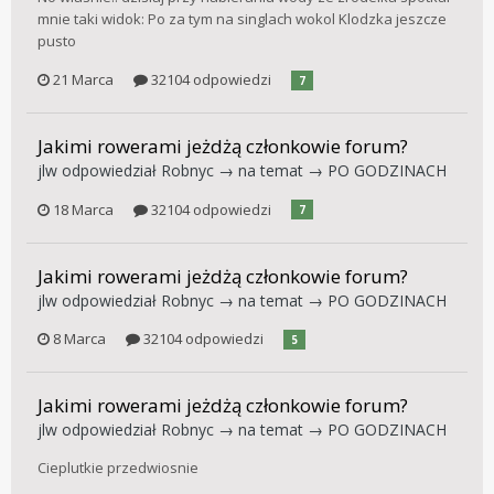
mnie taki widok: Po za tym na singlach wokol Klodzka jeszcze
pusto
21 Marca
32104 odpowiedzi
7
Jakimi rowerami jeżdżą członkowie forum?
jlw
odpowiedział
Robnyc
→ na temat →
PO GODZINACH
18 Marca
32104 odpowiedzi
7
Jakimi rowerami jeżdżą członkowie forum?
jlw
odpowiedział
Robnyc
→ na temat →
PO GODZINACH
8 Marca
32104 odpowiedzi
5
Jakimi rowerami jeżdżą członkowie forum?
jlw
odpowiedział
Robnyc
→ na temat →
PO GODZINACH
Cieplutkie przedwiosnie