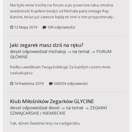
Nie było mnie trochę na forum a po powrocie taka smutna
wiadomość Kupiłem kiedyś od Michała parę vintage Ray
Banów, teraz już zawsze będą mi one o nim przypominały...
12 Maja 2019
109 odpowiedzi
Jaki zegarek masz dziś na ręku?
diesel
odpowiedział
michalop
→ na temat →
FORUM
GŁÓWNE
Radku uwielbiam Twoją kolekcję! Za każdym razem mnie
zaskakujesz
16 Kwietnia 2019
340334 odpowiedzi
Klub Miłośników Zegarków GLYCINE
diesel
odpowiedział
diesel
→ na temat →
ZEGARKI
SZWAJCARSKIE i NIEMIECKIE
Tak, 42mm Świetnie leży na nadgarstku