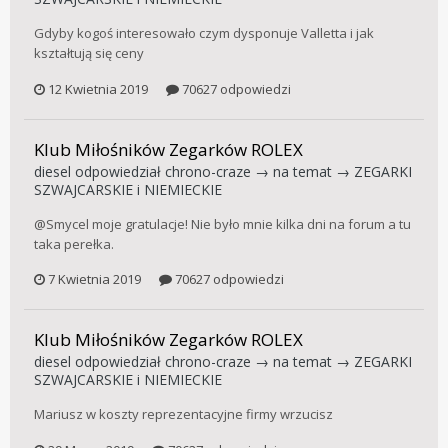
Gdyby kogoś interesowało czym dysponuje Valletta i jak
kształtują się ceny
12 Kwietnia 2019
70627 odpowiedzi
Klub Miłośników Zegarków ROLEX
diesel
odpowiedział
chrono-craze
→ na temat →
ZEGARKI
SZWAJCARSKIE i NIEMIECKIE
@Smycel moje gratulacje! Nie było mnie kilka dni na forum a tu
taka perełka.
7 Kwietnia 2019
70627 odpowiedzi
Klub Miłośników Zegarków ROLEX
diesel
odpowiedział
chrono-craze
→ na temat →
ZEGARKI
SZWAJCARSKIE i NIEMIECKIE
Mariusz w koszty reprezentacyjne firmy wrzucisz