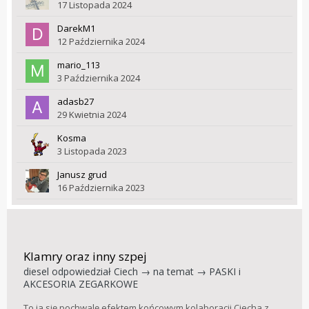
17 Listopada 2024
DarekM1
12 Października 2024
mario_113
3 Października 2024
adasb27
29 Kwietnia 2024
Kosma
3 Listopada 2023
Janusz grud
16 Października 2023
Klamry oraz inny szpej
diesel
odpowiedział
Ciech
→ na temat →
PASKI i
AKCESORIA ZEGARKOWE
To ja się pochwalę efektem końcowym kolaboracji Ciecha z