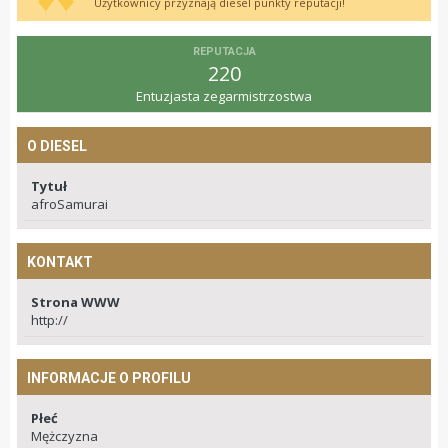
Użytkownicy przyznają diesel punkty reputacji!
REPUTACJA
220
Entuzjasta zegarmistrzostwa
O DIESEL
Tytuł
afroSamurai
KONTAKT
Strona WWW
http://
INFORMACJE O PROFILU
Płeć
Mężczyzna