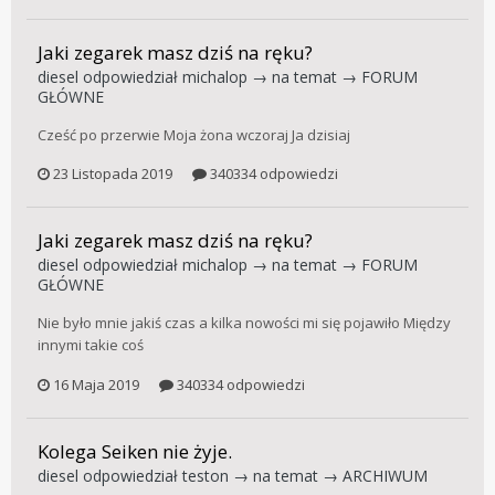
Jaki zegarek masz dziś na ręku?
diesel
odpowiedział
michalop
→ na temat →
FORUM
GŁÓWNE
Cześć po przerwie Moja żona wczoraj Ja dzisiaj
23 Listopada 2019
340334 odpowiedzi
Jaki zegarek masz dziś na ręku?
diesel
odpowiedział
michalop
→ na temat →
FORUM
GŁÓWNE
Nie było mnie jakiś czas a kilka nowości mi się pojawiło Między
innymi takie coś
16 Maja 2019
340334 odpowiedzi
Kolega Seiken nie żyje.
diesel
odpowiedział
teston
→ na temat →
ARCHIWUM