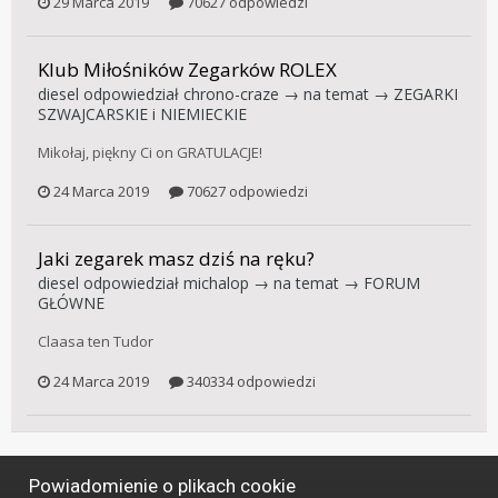
29 Marca 2019
70627 odpowiedzi
Klub Miłośników Zegarków ROLEX
diesel
odpowiedział
chrono-craze
→ na temat →
ZEGARKI
SZWAJCARSKIE i NIEMIECKIE
Mikołaj, piękny Ci on GRATULACJE!
24 Marca 2019
70627 odpowiedzi
Jaki zegarek masz dziś na ręku?
diesel
odpowiedział
michalop
→ na temat →
FORUM
GŁÓWNE
Claasa ten Tudor
24 Marca 2019
340334 odpowiedzi
Powiadomienie o plikach cookie
Język
Styl
Polityka prywatności
Kontakt