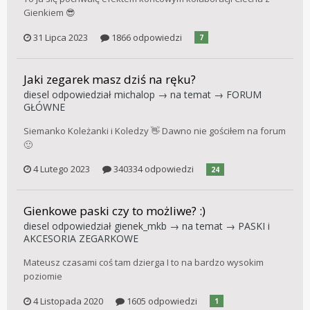
Gienkiem 😎
31 Lipca 2023
1866 odpowiedzi
7
Jaki zegarek masz dziś na ręku?
diesel
odpowiedział
michalop
→ na temat →
FORUM
GŁÓWNE
Siemanko Koleżanki i Koledzy 👋 Dawno nie gościłem na forum
🙂
4 Lutego 2023
340334 odpowiedzi
24
Gienkowe paski czy to możliwe? :)
diesel
odpowiedział
gienek_mkb
→ na temat →
PASKI i
AKCESORIA ZEGARKOWE
Mateusz czasami coś tam dzierga I to na bardzo wysokim
poziomie
4 Listopada 2020
1605 odpowiedzi
1