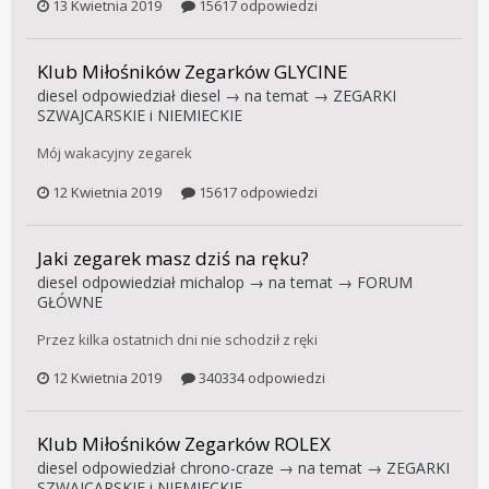
13 Kwietnia 2019
15617 odpowiedzi
Klub Miłośników Zegarków GLYCINE
diesel
odpowiedział
diesel
→ na temat →
ZEGARKI
SZWAJCARSKIE i NIEMIECKIE
Mój wakacyjny zegarek
12 Kwietnia 2019
15617 odpowiedzi
Jaki zegarek masz dziś na ręku?
diesel
odpowiedział
michalop
→ na temat →
FORUM
GŁÓWNE
Przez kilka ostatnich dni nie schodził z ręki
12 Kwietnia 2019
340334 odpowiedzi
Klub Miłośników Zegarków ROLEX
diesel
odpowiedział
chrono-craze
→ na temat →
ZEGARKI
SZWAJCARSKIE i NIEMIECKIE