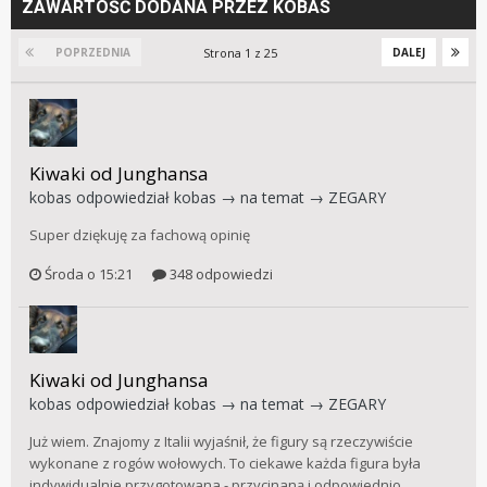
ZAWARTOŚĆ DODANA PRZEZ KOBAS
Strona 1 z 25
POPRZEDNIA
DALEJ
Kiwaki od Junghansa
kobas
odpowiedział
kobas
→ na temat →
ZEGARY
Super dziękuję za fachową opinię
Środa o 15:21
348 odpowiedzi
Kiwaki od Junghansa
kobas
odpowiedział
kobas
→ na temat →
ZEGARY
Już wiem. Znajomy z Italii wyjaśnił, że figury są rzeczywiście
wykonane z rogów wołowych. To ciekawe każda figura była
indywidualnie przygotowana - przycinaną i odpowiednio...