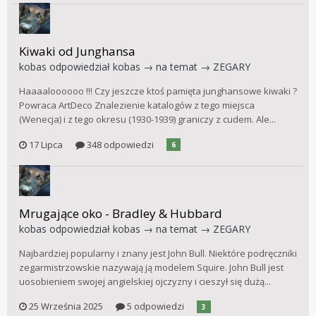
Kiwaki od Junghansa
kobas
odpowiedział
kobas
→ na temat →
ZEGARY
Haaaaloooooo !!! Czy jeszcze ktoś pamięta junghansowe kiwaki ?
Powraca ArtDeco Znalezienie katalogów z tego miejsca
(Wenecja) i z tego okresu (1930-1939) graniczy z cudem. Ale...
17 Lipca
348 odpowiedzi
6
Mrugające oko - Bradley & Hubbard
kobas
odpowiedział
kobas
→ na temat →
ZEGARY
Najbardziej popularny i znany jest John Bull. Niektóre podręczniki
zegarmistrzowskie nazywają ją modelem Squire. John Bull jest
uosobieniem swojej angielskiej ojczyzny i cieszył się dużą...
25 Września 2025
5 odpowiedzi
3