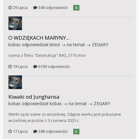
29 Lipca
348 odpowiedzi
6
O WDZIĘKACH MARYNY...
kobas
odpowiedział
kiniol
→ na temat →
ZEGARY
scena z filmu "Destrukcja" IMG_3115.mov
19 Lipca
6190 odpowiedzi
Kiwaki od Junghansa
kobas
odpowiedział
kobas
→ na temat →
ZEGARY
Werki są te same co wcześniej. Zdjęcie werku jest pokazane
wcześniej w poście z 3 czerwca 2025 r.
17 Lipca
348 odpowiedzi
3