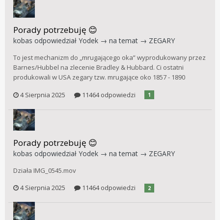
Porady potrzebuję 😊
kobas
odpowiedział
Yodek
→ na temat →
ZEGARY
To jest mechanizm do „mrugającego oka” wyprodukowany przez
Barnes/Hubbel na zlecenie Bradley & Hubbard. Ci ostatni
produkowali w USA zegary tzw. mrugające oko 1857 - 1890
4 Sierpnia 2025
11464 odpowiedzi
1
Porady potrzebuję 😊
kobas
odpowiedział
Yodek
→ na temat →
ZEGARY
Działa IMG_0545.mov
4 Sierpnia 2025
11464 odpowiedzi
2