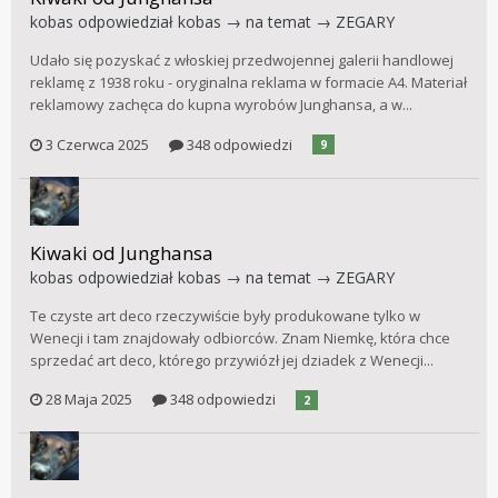
kobas
odpowiedział
kobas
→ na temat →
ZEGARY
Udało się pozyskać z włoskiej przedwojennej galerii handlowej
reklamę z 1938 roku - oryginalna reklama w formacie A4. Materiał
reklamowy zachęca do kupna wyrobów Junghansa, a w...
3 Czerwca 2025
348 odpowiedzi
9
Kiwaki od Junghansa
kobas
odpowiedział
kobas
→ na temat →
ZEGARY
Te czyste art deco rzeczywiście były produkowane tylko w
Wenecji i tam znajdowały odbiorców. Znam Niemkę, która chce
sprzedać art deco, którego przywiózł jej dziadek z Wenecji...
28 Maja 2025
348 odpowiedzi
2