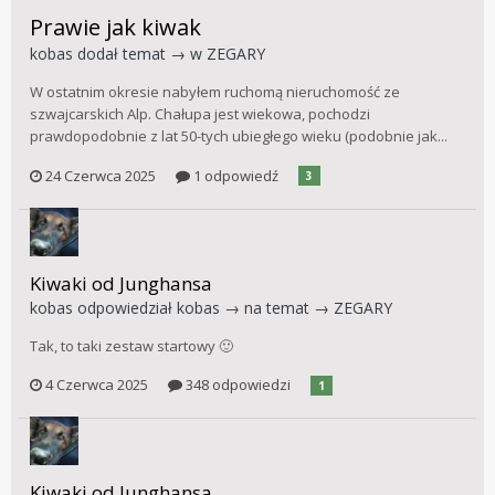
Prawie jak kiwak
kobas
dodał temat → w
ZEGARY
W ostatnim okresie nabyłem ruchomą nieruchomość ze
szwajcarskich Alp. Chałupa jest wiekowa, pochodzi
prawdopodobnie z lat 50-tych ubiegłego wieku (podobnie jak...
24 Czerwca 2025
1 odpowiedź
3
Kiwaki od Junghansa
kobas
odpowiedział
kobas
→ na temat →
ZEGARY
Tak, to taki zestaw startowy 🙂
4 Czerwca 2025
348 odpowiedzi
1
Kiwaki od Junghansa