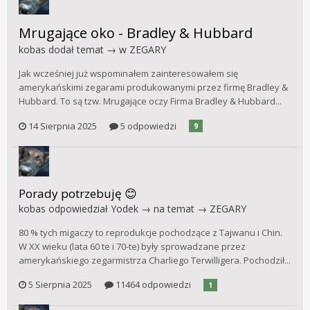
Mrugające oko - Bradley & Hubbard
kobas
dodał temat → w
ZEGARY
Jak wcześniej już wspominałem zainteresowałem się
amerykańskimi zegarami produkowanymi przez firmę Bradley &
Hubbard. To są tzw. Mrugające oczy Firma Bradley & Hubbard...
14 Sierpnia 2025
5 odpowiedzi
9
Porady potrzebuję 😊
kobas
odpowiedział
Yodek
→ na temat →
ZEGARY
80 % tych migaczy to reprodukcje pochodzące z Tajwanu i Chin.
W XX wieku (lata 60 te i 70-te) były sprowadzane przez
amerykańskiego zegarmistrza Charliego Terwilligera. Pochodził...
5 Sierpnia 2025
11464 odpowiedzi
1