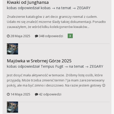
Kiwaki od Junghansa
kobas
odpowiedział
kobas
→ na temat →
ZEGARY
Znalezienie katalogów z art deco graniczy niemal z cudem.
Udało mi się znaleźć mizerne ślady takiej dokumentacji. Ponadto
zauważyłem, że wśród kilku kolekcjonerów kiwaków...
28 Maja 2025
348 odpowiedzi
3
Majówka w Srebrnej Górze 2025
kobas
odpowiedział
Tempus Fugit
→ na temat →
ZEGARY
Jest dosyć mała aktywność w temacie. Zróbmy listę osób, które
przyjadą. Może trzeba zmienić termin ? Ja mam zarezerwowany
pokój, ale ma być zimno i deszczowo. Na razie jestem gotowy 😌
14 Maja 2025
42 odpowiedzi