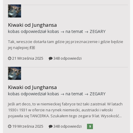
Kiwaki od Junghansa
kobas
odpowiedział
kobas
→ na temat →
ZEGARY
Tak, wreszcie dotarła tam gdzie jej przeznaczenie i gdzie będzie
jej najlepiej 💃🏼
21 Września 2025
348 odpowiedzi
Kiwaki od Junghansa
kobas
odpowiedział
kobas
→ na temat →
ZEGARY
Jeśli art deco, to w niemieckiej fabryce też taki zaistniał. W latach
1930 i 1931 w ofercie na rynek niemiecki, austriacki i włoski
pojawiła się TANCERKA. Szukałem tego zegara 9 lat. Wysokość...
19 Września 2025
348 odpowiedzi
9