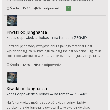
Środa o 15:17
348 odpowiedzi
1
Kiwaki od Junghansa
kobas
odpowiedział
kobas
→ na temat →
ZEGARY
Potrzebuję pomocy w wyjaśnieniu z jakiego materiału jest
wykonana figura. W katalogu taka figura jest opisana - Figura in
corno (po włosku) co w tłumaczenie oznacza figura z rogu lub...
Środa o 12:40
348 odpowiedzi
Kiwaki od Junghansa
kobas
odpowiedział
kobas
→ na temat →
ZEGARY
Na Antarktydzie można spotkać foki, pingwiny i jachty
dalekomorskie. Junghans uwiecznił to w swoich kiwakach