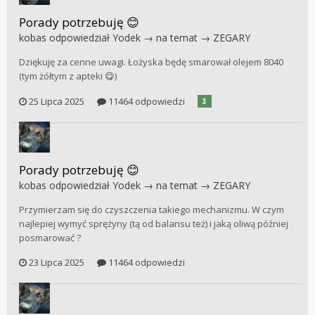
Porady potrzebuję 😊
kobas
odpowiedział
Yodek
→ na temat →
ZEGARY
Dziękuję za cenne uwagi. Łożyska będę smarował olejem 8040
(tym żółtym z apteki 😋)
25 Lipca 2025
11464 odpowiedzi
3
Porady potrzebuję 😊
kobas
odpowiedział
Yodek
→ na temat →
ZEGARY
Przymierzam się do czyszczenia takiego mechanizmu. W czym
najlepiej wymyć sprężyny (tą od balansu też) i jaką oliwą później
posmarować ?
23 Lipca 2025
11464 odpowiedzi