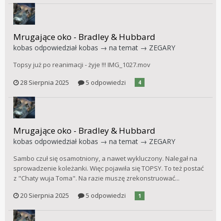
Mrugające oko - Bradley & Hubbard
kobas
odpowiedział
kobas
→ na temat →
ZEGARY
Topsy już po reanimacji - żyje !!! IMG_1027.mov
28 Sierpnia 2025
5 odpowiedzi
4
Mrugające oko - Bradley & Hubbard
kobas
odpowiedział
kobas
→ na temat →
ZEGARY
Sambo czuł się osamotniony, a nawet wykluczony. Nalegał na
sprowadzenie koleżanki. Więc pojawiła się TOPSY. To też postać
z "Chaty wuja Toma". Na razie muszę zrekonstruować...
20 Sierpnia 2025
5 odpowiedzi
1