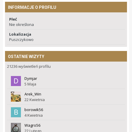
INFORMACJE O PROFILU
Płeć
Nie określona
Lokalizacja
Puszczykowo
OSTATNIE WIZYTY
21236 wyświetleń profilu
Dymjar
5 Maja
Arek_Win
22 Kwietnia
borowik56
4 Kwietnia
Wagro56
22 Lutego