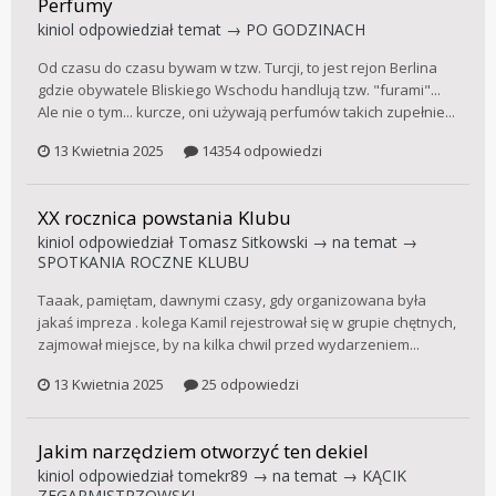
Perfumy
kiniol
odpowiedział temat →
PO GODZINACH
Od czasu do czasu bywam w tzw. Turcji, to jest rejon Berlina
gdzie obywatele Bliskiego Wschodu handlują tzw. "furami"...
Ale nie o tym... kurcze, oni używają perfumów takich zupełnie...
13 Kwietnia 2025
14354 odpowiedzi
XX rocznica powstania Klubu
kiniol
odpowiedział
Tomasz Sitkowski
→ na temat →
SPOTKANIA ROCZNE KLUBU
Taaak, pamiętam, dawnymi czasy, gdy organizowana była
jakaś impreza . kolega Kamil rejestrował się w grupie chętnych,
zajmował miejsce, by na kilka chwil przed wydarzeniem...
13 Kwietnia 2025
25 odpowiedzi
Jakim narzędziem otworzyć ten dekiel
kiniol
odpowiedział
tomekr89
→ na temat →
KĄCIK
ZEGARMISTRZOWSKI