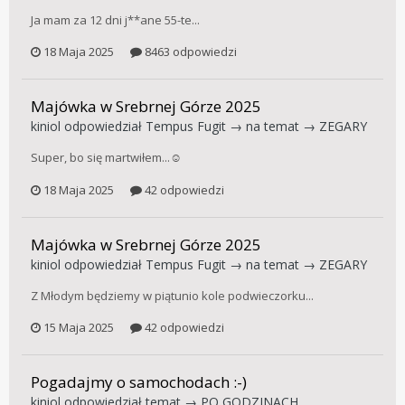
Ja mam za 12 dni j**ane 55-te...
18 Maja 2025
8463 odpowiedzi
Majówka w Srebrnej Górze 2025
kiniol
odpowiedział
Tempus Fugit
→ na temat →
ZEGARY
Super, bo się martwiłem...☺️
18 Maja 2025
42 odpowiedzi
Majówka w Srebrnej Górze 2025
kiniol
odpowiedział
Tempus Fugit
→ na temat →
ZEGARY
Z Młodym będziemy w piątunio kole podwieczorku...
15 Maja 2025
42 odpowiedzi
Pogadajmy o samochodach :-)
kiniol
odpowiedział temat →
PO GODZINACH