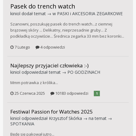
Pasek do trench watch
kiniol
dodał temat → w
PASKI i AKCESORIA ZEGARKOWE
Szanowni, poszukuję pasek do trench watch...z ciemnej
brązowej skóry ... Delikatny, nieprzesadnie gruby... Z
podkładką oczywiście... Średnica zegarka 33 mm bez koronki...
7 Lutego
4 odpowiedzi
Najlepszy przyjaciel człowieka :-)
kiniol
odpowiedział temat →
PO GODZINACH
Mmm potrawka z królika...
25 Czerwca 2025
10183 odpowiedzi
1
Festiwal Passion for Watches 2025
kiniol
odpowiedział
Krzysztof Skórka
→ na temat →
SPOTKANIA
Będę się pakował jutro...