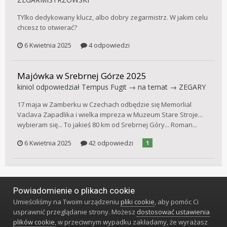
TYlko dedykowany klucz, albo dobry zegarmistrz. W jakim celu
chcesz to otwierać?
6 Kwietnia 2025
4 odpowiedzi
Majówka w Srebrnej Górze 2025
kiniol
odpowiedział
Tempus Fugit
→ na temat →
ZEGARY
17 maja w Zamberku w Czechach odbędzie się Memorlial
Vaclava Zapadlika i wielka impreza w Muzeum Stare Stroje...
wybieram się... To jakieś 80 km od Srebrnej Góry... Roman...
6 Kwietnia 2025
42 odpowiedzi
1
Powiadomienie o plikach cookie
Język
Styl
Polityka prywatności
Kontakt
Umieściliśmy na Twoim urządzeniu
pliki cookie
, aby pomóc Ci
Klub Miłośników Zegarów i Zegarków
usprawnić przeglądanie strony. Możesz
dostosować ustawienia
Powered by Invision Community
plików cookie
, w przeciwnym wypadku zakładamy, że wyrażasz