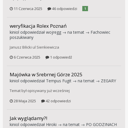
11 Czerwca 2025
46 odpowiedzi
1
weryfikacja Rolex Poznań
kiniol
odpowiedział
wojregg
→ na temat →
Fachowiec
poszukiwany
Janusz Bilicki ul Sienkiewicza
6 Czerwca 2025
1 odpowiedź
Majówka w Srebrnej Górze 2025
kiniol
odpowiedział
Tempus Fugit
→ na temat →
ZEGARY
Temat był opisywany już wcześniej
28 Maja 2025
42 odpowiedzi
Jak wyglądamy?!
kiniol
odpowiedział
Hiroki
→ na temat →
PO GODZINACH