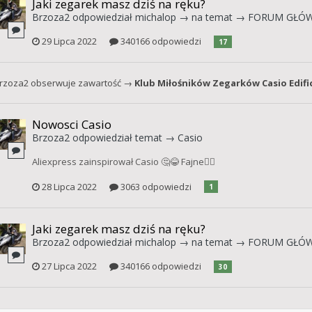
Jaki zegarek masz dziś na ręku?
Brzoza2
odpowiedział
michalop
→ na temat →
FORUM GŁÓ
29 Lipca 2022
340166 odpowiedzi
17
rzoza2
obserwuje zawartość →
Klub Miłośników Zegarków Casio Edifi
Nowosci Casio
Brzoza2
odpowiedział temat →
Casio
Aliexpress zainspirował Casio 🤔😂 Fajne👍🏻
28 Lipca 2022
3063 odpowiedzi
1
Jaki zegarek masz dziś na ręku?
Brzoza2
odpowiedział
michalop
→ na temat →
FORUM GŁÓ
27 Lipca 2022
340166 odpowiedzi
30