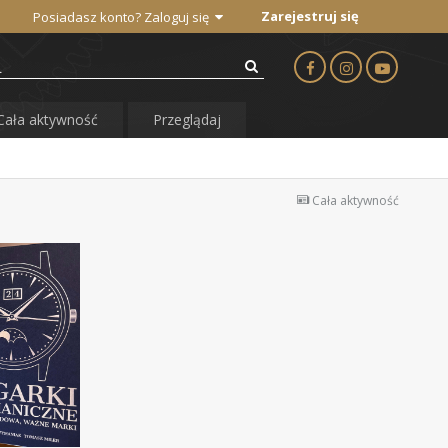
Zarejestruj się
Posiadasz konto? Zaloguj się
Cała aktywność
Przeglądaj
Cała aktywność