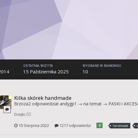
OSTATNIA WIZYTA
WYGRANE W RANKINGU
2014
15 Października 2025
10
Kilka skórek handmade
Brzoza2
odpowiedział
andygp1
→ na temat →
PASKI i AKCE
Dzięki 👍🏻
10 Sierpnia 2022
1217 odpowiedzi
4
handmade