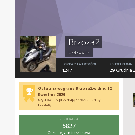
Brzoza2
Użytkownik
LICZBA ZAWARTOŚCI
REJESTRACJA
4247
29 Grudnia 
Ostatnia wygrana Brzoza2 w dniu 12
Kwietnia 2020
Użytkownicy przyznają Brzoza2 punkty
reputacji!
REPUTACJA
5827
Guru zegarmistrzostwa