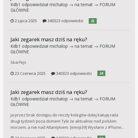
Kdb1
odpowiedział
michalop
→ na temat →
FORUM
GŁÓWNE
2 Lipca 2025
340323 odpowiedzi
23
Jaki zegarek masz dziś na ręku?
Kdb1
odpowiedział
michalop
→ na temat →
FORUM
GŁÓWNE
Skarfejs
23 Czerwca 2025
340323 odpowiedzi
24
Jaki zegarek masz dziś na ręku?
Kdb1
odpowiedział
michalop
→ na temat →
FORUM
GŁÓWNE
Ja przez brak dostępu do reszty kolegów dalej katuję raila
drugi tydzień poza domem Tyle że aktualnie nad polskim
morzem, a nie nad Atlantykiem. [emoji39] Wysłane z iPhone...