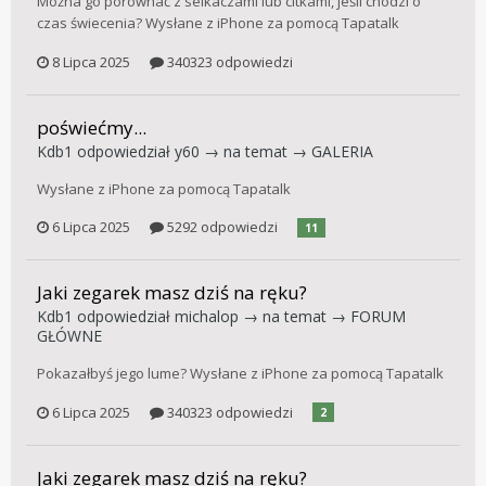
Można go porównać z seikaczami lub citkami, jeśli chodzi o
czas świecenia? Wysłane z iPhone za pomocą Tapatalk
8 Lipca 2025
340323 odpowiedzi
poświećmy...
Kdb1
odpowiedział
y60
→ na temat →
GALERIA
Wysłane z iPhone za pomocą Tapatalk
6 Lipca 2025
5292 odpowiedzi
11
Jaki zegarek masz dziś na ręku?
Kdb1
odpowiedział
michalop
→ na temat →
FORUM
GŁÓWNE
Pokazałbyś jego lume? Wysłane z iPhone za pomocą Tapatalk
6 Lipca 2025
340323 odpowiedzi
2
Jaki zegarek masz dziś na ręku?