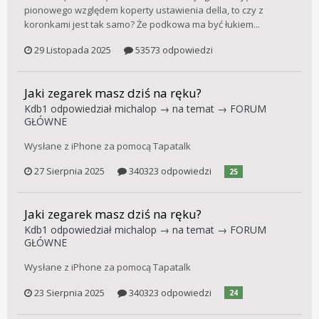
pionowego względem koperty ustawienia della, to czy z
koronkami jest tak samo? Że podkowa ma być łukiem...
29 Listopada 2025
53573 odpowiedzi
Jaki zegarek masz dziś na ręku?
Kdb1
odpowiedział
michalop
→ na temat →
FORUM
GŁÓWNE
Wysłane z iPhone za pomocą Tapatalk
27 Sierpnia 2025
340323 odpowiedzi
25
Jaki zegarek masz dziś na ręku?
Kdb1
odpowiedział
michalop
→ na temat →
FORUM
GŁÓWNE
Wysłane z iPhone za pomocą Tapatalk
23 Sierpnia 2025
340323 odpowiedzi
24