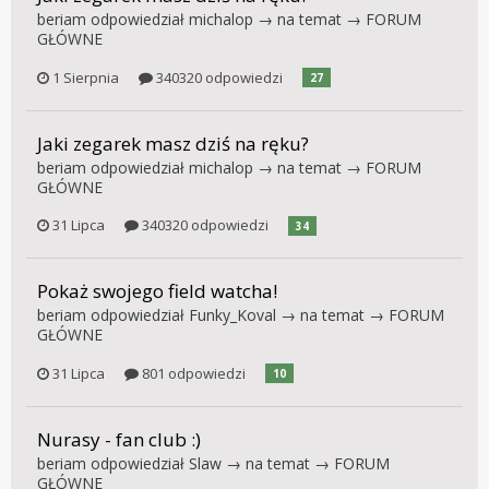
beriam
odpowiedział
michalop
→ na temat →
FORUM
GŁÓWNE
1 Sierpnia
340320 odpowiedzi
27
Jaki zegarek masz dziś na ręku?
beriam
odpowiedział
michalop
→ na temat →
FORUM
GŁÓWNE
31 Lipca
340320 odpowiedzi
34
Pokaż swojego field watcha!
beriam
odpowiedział
Funky_Koval
→ na temat →
FORUM
GŁÓWNE
31 Lipca
801 odpowiedzi
10
Nurasy - fan club :)
beriam
odpowiedział
Slaw
→ na temat →
FORUM
GŁÓWNE