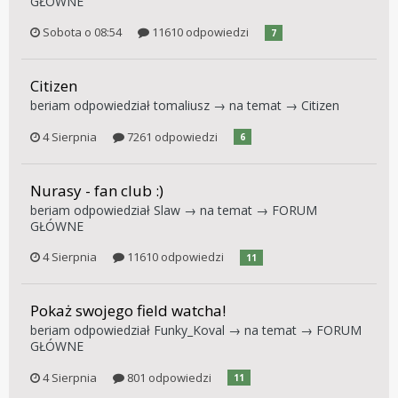
GŁÓWNE
Sobota o 08:54
11610 odpowiedzi
7
Citizen
beriam
odpowiedział
tomaliusz
→ na temat →
Citizen
4 Sierpnia
7261 odpowiedzi
6
Nurasy - fan club :)
beriam
odpowiedział
Slaw
→ na temat →
FORUM
GŁÓWNE
4 Sierpnia
11610 odpowiedzi
11
Pokaż swojego field watcha!
beriam
odpowiedział
Funky_Koval
→ na temat →
FORUM
GŁÓWNE
4 Sierpnia
801 odpowiedzi
11