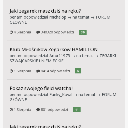
Jaki zegarek masz dziś na ręku?
beriam
odpowiedział
michalop
→ na temat →
FORUM
GŁÓWNE
4 Sierpnia
340320 odpowiedzi
30
Klub Miłośników Zegarków HAMILTON
beriam
odpowiedział
Artur11975
→ na temat →
ZEGARKI
SZWAJCARSKIE i NIEMIECKIE
1 Sierpnia
9414 odpowiedzi
6
Pokaż swojego field watcha!
beriam
odpowiedział
Funky_Koval
→ na temat →
FORUM
GŁÓWNE
1 Sierpnia
801 odpowiedzi
11
Jaki zegarek masz dziś na ręku?