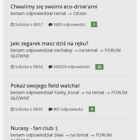
Chwalimy się swoimi eco-drive'ami
beriam
odpowiedział temat →
Citizen
Sobota o 08:57
3603 odpowiedzi
3
Jaki zegarek masz dziś na ręku?
beriam
odpowiedział
michalop
→ na temat →
FORUM
GŁÓWNE
Sobota o 08:56
340320 odpowiedzi
25
Pokaż swojego field watcha!
beriam
odpowiedział
Funky_Koval
→ na temat →
FORUM
GŁÓWNE
Sobota o 08:55
801 odpowiedzi
6
Nurasy - fan club :)
beriam
odpowiedział
Slaw
→ na temat →
FORUM