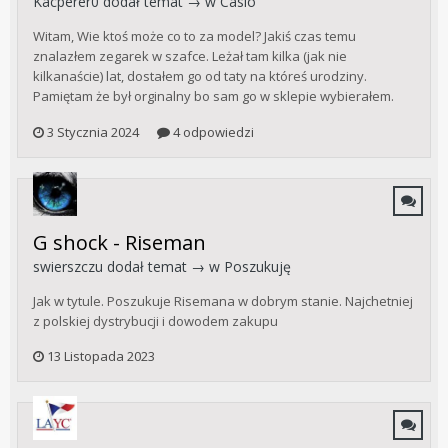
Kacperer0
dodał temat → w
Casio
Witam, Wie ktoś może co to za model? Jakiś czas temu
znalazłem zegarek w szafce. Leżał tam kilka (jak nie
kilkanaście) lat, dostałem go od taty na któreś urodziny.
Pamiętam że był orginalny bo sam go w sklepie wybierałem.
3 Stycznia 2024
4 odpowiedzi
G shock - Riseman
swierszczu
dodał temat → w
Poszukuję
Jak w tytule. Poszukuje Risemana w dobrym stanie. Najchetniej
z polskiej dystrybucji i dowodem zakupu
13 Listopada 2023