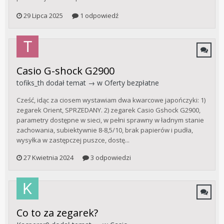
29 Lipca 2025
1 odpowiedź
Casio G-shock G2900
tofiks_th
dodał temat → w
Oferty bezpłatne
Cześć, idąc za ciosem wystawiam dwa kwarcowe japończyki: 1)
zegarek Orient, SPRZEDANY. 2) zegarek Casio Gshock G2900,
parametry dostępne w sieci, w pełni sprawny w ładnym stanie
zachowania, subiektywnie 8-8,5/10, brak papierów i pudła,
wysyłka w zastępczej puszce, dostę...
27 Kwietnia 2024
3 odpowiedzi
Co to za zegarek?