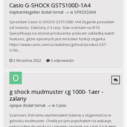
Casio G-SHOCK GSTS100D-1A4
KapitanMagellan
dodał temat → w
SPRZEDAM
Sprzedam Casio G-SHOCK GSTS100D-1A4 Zegarek posiadam
od nowości. Założony 2-3 razy. Stan oceniam na 9/10
Specyfikacja na stronie producenta: polecam zakładkę watch
features, gdzie opisanych jest mnóstwo funkcji zegarka.
https://www.casio.com/us/watches/gshock/product.GST-
S100...
2 Września 2022
3 odpowiedzi
g shock mudmuster cg 1000- 1aer -
zalany
opique
dodał temat → w
Casio
Szanowni, Rok temu wymieniałem baterię u zegarmistrza w
gshocku mudmuster. Chwilę po tym pojechałem na wakacje,
wskoczyłem do wody no i niestety zegarek się zalał. Szukałem