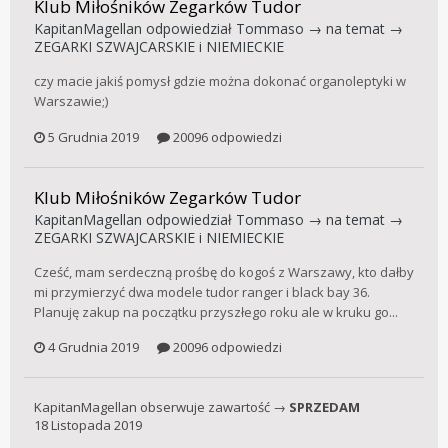
Klub Miłośników Zegarków Tudor
KapitanMagellan
odpowiedział
Tommaso
→ na temat →
ZEGARKI SZWAJCARSKIE i NIEMIECKIE
czy macie jakiś pomysł gdzie można dokonać organoleptyki w
Warszawie;)
5 Grudnia 2019
20096 odpowiedzi
Klub Miłośników Zegarków Tudor
KapitanMagellan
odpowiedział
Tommaso
→ na temat →
ZEGARKI SZWAJCARSKIE i NIEMIECKIE
Cześć, mam serdeczną prośbę do kogoś z Warszawy, kto dałby
mi przymierzyć dwa modele tudor ranger i black bay 36.
Planuję zakup na początku przyszłego roku ale w kruku go...
4 Grudnia 2019
20096 odpowiedzi
KapitanMagellan
obserwuje zawartość →
SPRZEDAM
18 Listopada 2019