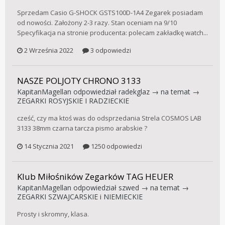
Sprzedam Casio G-SHOCK GSTS100D-1A4 Zegarek posiadam
od nowości. Założony 2-3 razy. Stan oceniam na 9/10
Specyfikacja na stronie producenta: polecam zakładkę watch...
2 Września 2022
3 odpowiedzi
NASZE POLJOTY CHRONO 3133
KapitanMagellan
odpowiedział
radekglaz
→ na temat →
ZEGARKI ROSYJSKIE I RADZIECKIE
cześć, czy ma ktoś was do odsprzedania Strela COSMOS LAB
3133 38mm czarna tarcza pismo arabskie ?
14 Stycznia 2021
1250 odpowiedzi
Klub Miłośników Zegarków TAG HEUER
KapitanMagellan
odpowiedział
szwed
→ na temat →
ZEGARKI SZWAJCARSKIE i NIEMIECKIE
Prosty i skromny, klasa.