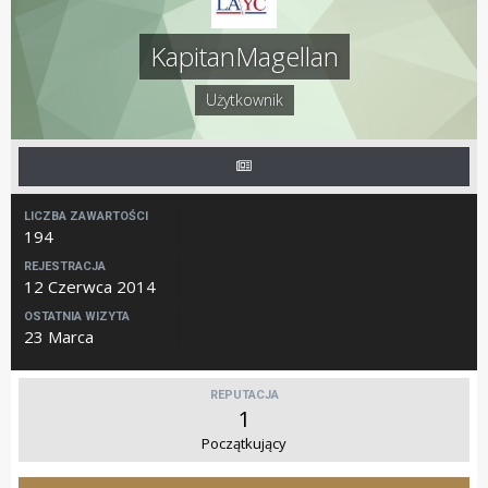
KapitanMagellan
Użytkownik
LICZBA ZAWARTOŚCI
194
REJESTRACJA
12 Czerwca 2014
OSTATNIA WIZYTA
23 Marca
REPUTACJA
1
Początkujący