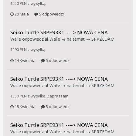
przedmiotu; niedozwolone jest powielanie
1250 PLN z wysyłką.
zdjęć z tym samym ujęciem
sprzedawanego przedmiotu, w celu
20 Maja
5 odpowiedzi
spełnienia warunku dołączenia do oferty
wymaganej ilości zdjęć.
Seiko Turtle SRPE93K1 ----> NOWA CENA
Przynajmniej jedno z dołączonych do
Walle
odpowiedział
Walle
→ na temat →
SPRZEDAM
oferty zdjęć musi pokazywać położoną
obok oferowanego przedmiotu zmiętą
1290 PLN z wysyłką
kartkę z widoczną na niej odręcznie
24 Kwietnia
5 odpowiedzi
napisaną datą publikacji oferty, nazwą
(nickiem) jakiego Sprzedający używa na
forum KMZiZ oraz nazwą sprzedawanego
Seiko Turtle SRPE93K1 ----> NOWA CENA
zegarka. Jest to najprostsze
Walle
odpowiedział
Walle
→ na temat →
SPRZEDAM
zabezpieczenie przed oszustwami
polegającymi na sprzedawaniu fikcyjnego
1350 PLN z wysyłką. Zapraszam
produktu z użyciem zdjęć ściągniętych z
Internetu. Kartka musi być zmięta, żeby
18 Kwietnia
5 odpowiedzi
utrudnić spreparowanie takiego zdjęcia w
programie graficznym.
Seiko Turtle SRPE93K1 ----> NOWA CENA
Walle
odpowiedział
Walle
→ na temat →
SPRZEDAM