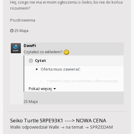
Hej, czego nie ma w moim ogłoszeniu o Seiko, bo nie do końca
rozumiem?
Pozdrowienia
25 Maja
DawPi
Czytałeś co wkleiłem?
Cytat
Oferta musi zawierać:
i. rzetelny opis przedmiotu oferowanego
do sprzedaży,
Pokaż więcej
ii. ocenę jego stanu według skali opisanej
w paragrafie 4 regulaminu,
25 Maja
iii. cenę sprzedaży,
iv. sposób i koszt wysyłki,
v. co najmniej pięć różnych zdjęć dobrej
Seiko Turtle SRPE93K1 ----> NOWA CENA
jakości, pozwalających na pełną ocenę
Walle
odpowiedział
Walle
→ na temat →
SPRZEDAM
stanu oferowanego