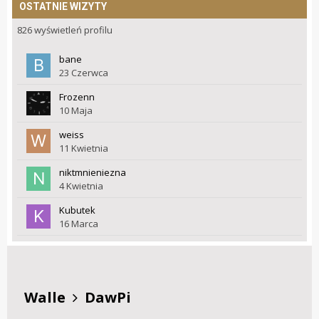
OSTATNIE WIZYTY
826 wyświetleń profilu
bane
23 Czerwca
Frozenn
10 Maja
weiss
11 Kwietnia
niktmnieniezna
4 Kwietnia
Kubutek
16 Marca
Walle
DawPi