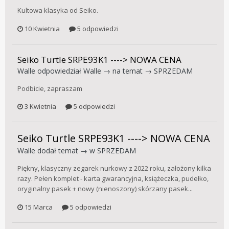
Kultowa klasyka od Seiko.
10 Kwietnia
5 odpowiedzi
Seiko Turtle SRPE93K1 ----> NOWA CENA
Walle
odpowiedział
Walle
→ na temat →
SPRZEDAM
Podbicie, zapraszam
3 Kwietnia
5 odpowiedzi
Seiko Turtle SRPE93K1 ----> NOWA CENA
Walle
dodał temat → w
SPRZEDAM
Piękny, klasyczny zegarek nurkowy z 2022 roku, założony kilka
razy. Pełen komplet - karta gwarancyjna, książeczka, pudełko,
oryginalny pasek + nowy (nienoszony) skórzany pasek...
15 Marca
5 odpowiedzi