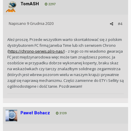
TomASH
2297
Napisano
9 Grudnia 2020
#4
Ależ proszę. Przede wszystkim warto skontaktować się z polskim
dystrybutorem FC firmą Janeba Time lub ich serwisem Chrono
(
https://chrono-serwis.pl/o-nas/
) - z tego co mi wiadomo gwaracja
FC jest międzynarodowa więc może tam znajdziesz pomoc. Ja
osobiście w przypadku dobrze wykonanej koperty, braku skaz
na wskazówkach czy tarczy znalazłbym solidnego zegarmistrza
(których jest wbrew pozorom wielu w naszym kraju) i prywatnie
zajął się naprawą mechanizmu. Części zamienne do ETY i Sellity są
ogólnodostępne i dość tanie. Pozdrawiam!
Paweł Bohacz
3139