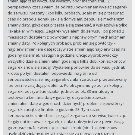
zmieniając czas wyczułem wyraźny opór mechanizmu. Z
perspektywy czasu wiem, że od razu powinienem wysłać zegarek
do serwisu. Niestety (!) po kilku próbach, udało mi się przesunąć
czas do przodu jednak, jak się domyślam, zepsuł się mechanizm
zmiany daty, gdyż data przestała się zmieniać, a wskazówka tylko
"skakała" w miesjcu. Zegarek wysłałem do serwisu i po ponad 2
miesiącach dostałem z powrotem z naprawionym mechanizmem
zmiany daty. Po kolejnych próbach, problem się powtórzył -
najpierw zmieniłem datę (oczywiście zmieniając najpierw czas na
godziny dzienne), następnie godzinę. Chcąc wypróbować czy
wszystko działa, zmieniłałem godzinę o kilka dób, koniec końców
zegarek znów się zaciął. Wysłałem ponownie do serwisu, jednak
krótko po tym dostałem odpowiedź i nagranie od
seriouswatches, że mój zegarek działa, i że został przetestowany
i że oni nie znajdują problemu. Po otrzymaniu go po raz kolejny,
zegarek rzeczywiście działał, jednak po ok. 30 minutowym
testowaniu (zmiana daty+ godziny, oczywiście zawsze
zmieniałem datę w godzinach dziennych) problem się powtórzył -
zegarek zaciął się finalnie o godzinie 23. Tym razem
seriouswatches nie chcieli przyjąć zegarka do serwisu, twierdząc,
że gdy oni testowali zegarek, działał należycie i że z pewnością ja
go zepsułem. Nie wiedząc co mam zrobić (nie chciałem znów
uszkodzić zmiany daty, a to stało się za pierwszym razem),