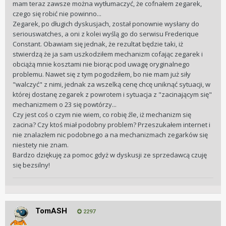
mam teraz zawsze można wytłumaczyć, że cofnałem zegarek,
czego się robić nie powinno...
Zegarek, po długich dyskusjach, został ponownie wysłany do
seriouswatches, a oni z kolei wyślą go do serwisu Frederique
Constant. Obawiam się jednak, że rezultat będzie taki, iż
stwierdzą że ja sam uszkodziłem mechanizm cofając zegarek i
obciążą mnie kosztami nie biorąc pod uwagę oryginalnego
problemu. Nawet się z tym pogodziłem, bo nie mam już siły
"walczyć" z nimi, jednak za wszelką cenę chcę uniknąć sytuacji, w
której dostanę zegarek z powrotem i sytuacja z "zacinającym się"
mechanizmem o 23 się powtórzy...
Czy jest coś o czym nie wiem, co robię źle, iż mechanizm się
zacina? Czy ktoś miał podobny problem? Przeszukałem internet i
nie znalazłem nic podobnego a na mechanizmach zegarków się
niestety nie znam.
Bardzo dziękuję za pomoc gdyż w dyskusji ze sprzedawcą czuję
się bezsilny!
TomASH
2297