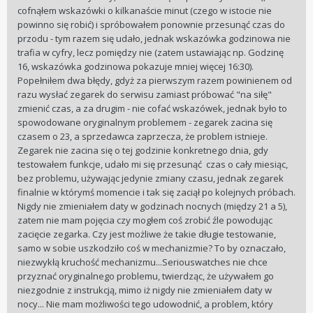
cofnąłem wskazówki o kilkanaście minut (czego w istocie nie
powinno się robić) i spróbowałem ponownie przesunąć czas do
przodu - tym razem się udało, jednak wskazówka godzinowa nie
trafia w cyfry, lecz pomiędzy nie (zatem ustawiając np. Godzinę
16, wskazówka godzinowa pokazuje mniej więcej 16:30).
Popełniłem dwa błędy, gdyż za pierwszym razem powinienem od
razu wysłać zegarek do serwisu zamiast próbować "na siłę"
zmienić czas, a za drugim - nie cofać wskazówek, jednak było to
spowodowane oryginalnym problemem - zegarek zacina się
czasem o 23, a sprzedawca zaprzecza, że problem istnieje.
Zegarek nie zacina się o tej godzinie konkretnego dnia, gdy
testowałem funkcje, udało mi się przesunąć czas o cały miesiąc,
bez problemu, używając jedynie zmiany czasu, jednak zegarek
finalnie w którymś momencie i tak się zaciął po kolejnych próbach.
Nigdy nie zmieniałem daty w godzinach nocnych (między 21 a 5),
zatem nie mam pojęcia czy mogłem coś zrobić źle powodując
zacięcie zegarka. Czy jest możliwe że takie długie testowanie,
samo w sobie uszkodziło coś w mechanizmie? To by oznaczało,
niezwykłą kruchość mechanizmu...Seriouswatches nie chce
przyznać oryginalnego problemu, twierdząc, że używałem go
niezgodnie z instrukcją, mimo iż nigdy nie zmieniałem daty w
nocy... Nie mam możliwości tego udowodnić, a problem, który