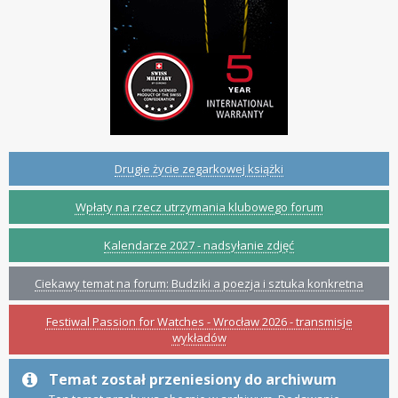
Drugie życie zegarkowej książki
Wpłaty na rzecz utrzymania klubowego forum
Kalendarze 2027 - nadsyłanie zdjęć
Ciekawy temat na forum: Budziki a poezja i sztuka konkretna
Festiwal Passion for Watches - Wrocław 2026 - transmisje
wykładów
Temat został przeniesiony do archiwum