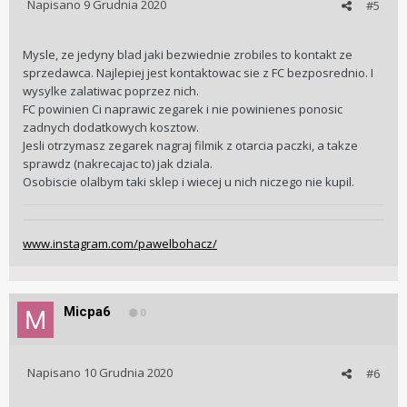
Napisano
9 Grudnia 2020
#5
Mysle, ze jedyny blad jaki bezwiednie zrobiles to kontakt ze
sprzedawca. Najlepiej jest kontaktowac sie z FC bezposrednio. I
wysylke zalatiwac poprzez nich.
FC powinien Ci naprawic zegarek i nie powinienes ponosic
zadnych dodatkowych kosztow.
Jesli otrzymasz zegarek nagraj filmik z otarcia paczki, a takze
sprawdz (nakrecajac to) jak dziala.
Osobiscie olalbym taki sklep i wiecej u nich niczego nie kupil.
www.instagram.com/pawelbohacz/
Micpa6
0
Napisano
10 Grudnia 2020
#6