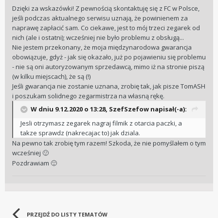
Dzięki za wskazówki! Z pewnością skontaktuję się z FC w Polsce,
jeśli podczas aktualnego serwisu uznają, że powinienem za
naprawę zapłacić sam. Co ciekawe, jest to mój trzeci zegarek od
nich (ale i ostatni); wcześniej nie było problemu z obsługą...
Nie jestem przekonany, że moja międzynarodowa gwarancja
obowiązuje, gdyż - jak się okazało, już po pojawieniu się problemu
- nie są oni autoryzowanym sprzedawcą, mimo iż na stronie piszą
(w kilku miejscach), że są (!)
Jeśli gwarancja nie zostanie uznana, zrobię tak, jak pisze TomASH
i poszukam solidnego zegarmistrza na własną rękę.
W dniu 9.12.2020 o 13:28,
SzefSzefow
napisał(-a):
Jesli otrzymasz zegarek nagraj filmik z otarcia paczki, a
takze sprawdz (nakrecajac to) jak dziala.
Na pewno tak zrobię tym razem! Szkoda, że nie pomyślałem o tym
wcześniej
🙂
Pozdrawiam
🙂
PRZEJDŹ DO LISTY TEMATÓW