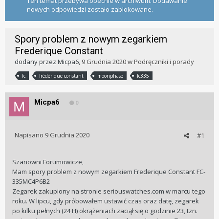
Ten temat przebywa obecnie w archiwum. Dodawanie
nowych odpowiedzi zostało zablokowane.
Spory problem z nowym zegarkiem
Frederique Constant
dodany przez
Micpa6
,
9 Grudnia 2020
w
Podręczniki i porady
fc
frédérique constant
moonphase
fc335
Micpa6
0
Napisano
9 Grudnia 2020
#1
Szanowni Forumowicze,
Mam spory problem z nowym zegarkiem Frederique Constant FC-
335MC4P6B2
Zegarek zakupiony na stronie seriouswatches.com w marcu tego
roku. W lipcu, gdy próbowałem ustawić czas oraz datę, zegarek
po kilku pełnych (24 H) okrążeniach zaciął się o godzinie 23, tzn.