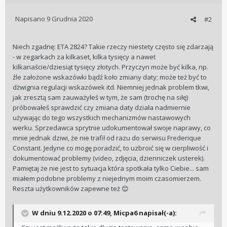
Napisano
9 Grudnia 2020
#2
Niech zgadnę: ETA 2824? Takie rzeczy niestety często się zdarzają
- w zegarkach za kilkaset, kilka tysięcy a nawet
kilkanaście/dziesiąt tysięcy złotych. Przyczyn może być kilka, np.
źle założone wskazówki bądź koło zmiany daty; może też być to
dżwignia regulacji wskazówek itd. Niemniej jednak problem tkwi,
jak zresztą sam zauważyłeś w tym, że sam (trochę na siłę)
próbowałeś sprawdzić czy zmiana daty działa nadmiernie
używając do tego wszystkich mechanizmów nastawowych
werku. Sprzedawca sprytnie udokumentował swoje naprawy, co
mnie jednak dziwi, że nie trafił od razu do serwisu Frederique
Constant. Jedyne co mogę poradzić, to uzbroić się w cierpliwość i
dokumentować problemy (video, zdjęcia, dzienniczek usterek).
Pamiętaj że nie jest to sytuacja która spotkała tylko Ciebie... sam
miałem podobne problemy z niejednym moim czasomierzem.
Reszta użytkowników zapewne też
😊
W dniu 9.12.2020 o 07:49,
Micpa6
napisał(-a):