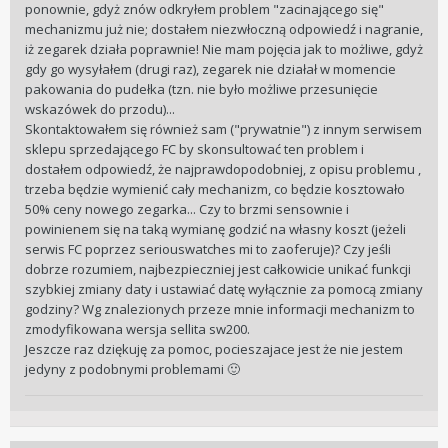
ponownie, gdyż znów odkryłem problem "zacinającego się"
mechanizmu już nie; dostałem niezwłoczną odpowiedź i nagranie,
iż zegarek działa poprawnie! Nie mam pojęcia jak to możliwe, gdyż
gdy go wysyłałem (drugi raz), zegarek nie działał w momencie
pakowania do pudełka (tzn. nie było możliwe przesunięcie
wskazówek do przodu)...
Skontaktowałem się również sam ("prywatnie") z innym serwisem
sklepu sprzedającego FC by skonsultować ten problem i
dostałem odpowiedź, że najprawdopodobniej, z opisu problemu ,
trzeba będzie wymienić cały mechanizm, co będzie kosztowało
50% ceny nowego zegarka... Czy to brzmi sensownie i
powinienem się na taką wymianę godzić na własny koszt (jeżeli
serwis FC poprzez seriouswatches mi to zaoferuje)? Czy jeśli
dobrze rozumiem, najbezpieczniej jest całkowicie unikać funkcji
szybkiej zmiany daty i ustawiać datę wyłącznie za pomocą zmiany
godziny? Wg znalezionych przeze mnie informacji mechanizm to
zmodyfikowana wersja sellita sw200.
Jeszcze raz dziękuję za pomoc, pocieszajace jest że nie jestem
jedyny z podobnymi problemami
🙂