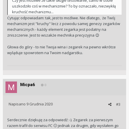
Czy jest możliwe że takie długie testowanie, samo w sobie
uszkodziło coś w mechanizmie? To by oznaczało, niezwykłą
kruchość mechanizmu...
Cytując odpowiadam: tak, jest to możliwe. Nie dlatego, że Twój
mechanizm jest "kruchy" lecz z powodu samej genezy zegarków
mechanicznych - każdy element zegarka jest podatny na
zniszczenie. Jest to wszakże mechnika precyzyjna
😉
Głowa do góry - to nie Twoja wina i zegarek na pewno wkrótce
wyląduje spowrotem na Twoim nadgarstku.
Micpa6
0
Napisano
9 Grudnia 2020
#3
Serdecznie dziękuję za odpowiedź :-). Zegarek za pierwszym
razem trafił do serwisu FC
jednak za drugim, gdy wysłałem go
🙂