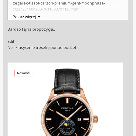
zegarek-tissot-carson-premium-gent-moonphase-
t1224231604300-7611608301128.html
Pokaż więcej
Bardzo fajna propozycja..
Edit
No i klasycznie troszkę ponad budżet