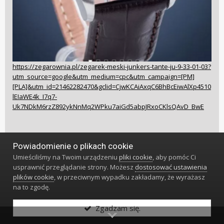
https://zegarownia.pl/zegarek-meski-junkers-tante-ju-9-33-01-03?
utm_source=google&utm_medium=cpc&utm_campaign=[PM]
[PLA]&utm_id=21462282470&gclid=CjwKCAiAxqC6BhBcEiwAlXp4510
lEIaWE4k_I7q7-
Uk7NDkM6rzZ892ykNnMq2WPku7aiGd5abpJRxoCKlsQAvD_BwE
Edit
Powiadomienie o plikach cookie
Umieściliśmy na Twoim urządzeniu
pliki cookie
, aby pomóc Ci
usprawnić przeglądanie strony. Możesz
dostosować ustawienia
plików cookie
, w przeciwnym wypadku zakładamy, że wyrażasz
na to zgodę.
Zgadzam się.