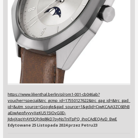
https://www.lilienthal.berlin/pl/om1-001-cb046ab?
voucher=special&trc_gcmp_id=17550127622&trc_gag_id=&trc_gad_
id=&utm_source=Google&gad_source=1&gclid=CjwKCAiA3ZC6BhB
aEiwAeqfvyvyXeKU515IOvG0D-
JIdvjXqoYrAYt3Qh9q8JkD7oyNsTnITpPQ_ihoCAdEQAvD_BwE
Edytowane
25 Listopada 2024
przez Petru23