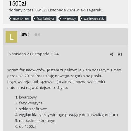
1500zł
dodany przez
luwi
,
23 Listopada 2024
w
Jaki zegarek...
moonphase
fazy księżyca
kwarcowy
szafirowe szkło
luwi
0
Napisano
23 Listopada 2024
#1
Witam forumowiczów. Jestem zupełnym laikiem noszącym Timex
przez ok. 20 lat. Poszukuję nowego zegarka na pasku
brązowym/jasnobrązowym (to akurat można wymienić),
natomiast najważniejsze cechy to:
kwarcowy
fazy księżyca
szkło szafirowe
wygląd klasyczny/vintage pasujący do koszuli/garnituru
na pasku skórzanym
do 1500zł