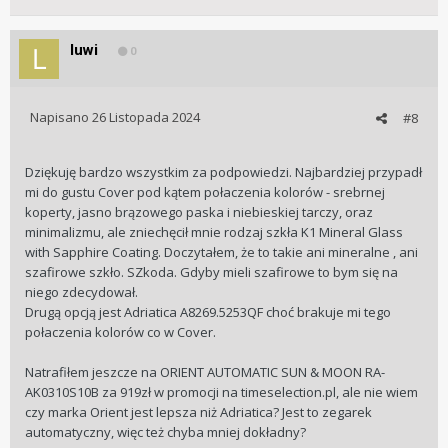
luwi
0
Napisano
26 Listopada 2024
#8
Dziękuję bardzo wszystkim za podpowiedzi. Najbardziej przypadł
mi do gustu Cover pod kątem połaczenia kolorów - srebrnej
koperty, jasno brązowego paska i niebieskiej tarczy, oraz
minimalizmu, ale zniechęcił mnie rodzaj szkła K1 Mineral Glass
with Sapphire Coating. Doczytałem, że to takie ani mineralne , ani
szafirowe szkło. SZkoda. Gdyby mieli szafirowe to bym się na
niego zdecydował.
Drugą opcją jest Adriatica A8269.5253QF choć brakuje mi tego
połaczenia kolorów co w Cover.
Natrafiłem jeszcze na ORIENT AUTOMATIC SUN & MOON RA-
AK0310S10B za 919zł w promocji na timeselection.pl, ale nie wiem
czy marka Orient jest lepsza niż Adriatica? Jest to zegarek
automatyczny, więc też chyba mniej dokładny?