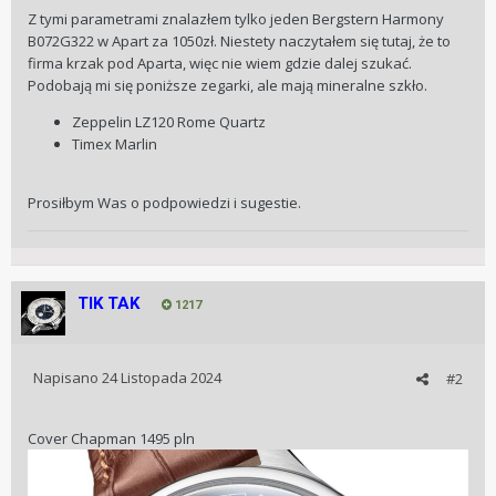
Z tymi parametrami znalazłem tylko jeden Bergstern Harmony
B072G322 w Apart za 1050zł. Niestety naczytałem się tutaj, że to
firma krzak pod Aparta, więc nie wiem gdzie dalej szukać.
Podobają mi się poniższe zegarki, ale mają mineralne szkło.
Zeppelin LZ120 Rome Quartz
Timex Marlin
Prosiłbym Was o podpowiedzi i sugestie.
TIK TAK
1217
Napisano
24 Listopada 2024
#2
Cover Chapman 1495 pln