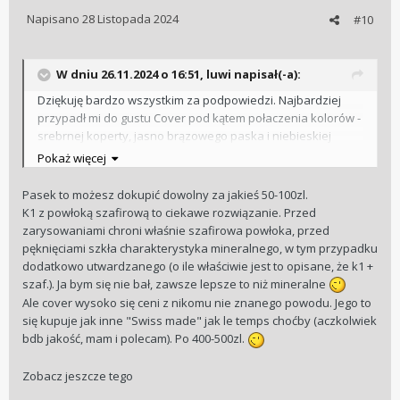
Napisano
28 Listopada 2024
#10
W dniu 26.11.2024 o 16:51,
luwi
napisał(-a):
Dziękuję bardzo wszystkim za podpowiedzi. Najbardziej
przypadł mi do gustu Cover pod kątem połaczenia kolorów -
srebrnej koperty, jasno brązowego paska i niebieskiej
tarczy, oraz minimalizmu, ale zniechęcił mnie rodzaj szkła K1
Pokaż więcej
Mineral Glass with Sapphire Coating. Doczytałem, że to takie
ani mineralne , ani szafirowe szkło. SZkoda. Gdyby mieli
Pasek to możesz dokupić dowolny za jakieś 50-100zl.
szafirowe to bym się na niego zdecydował.
K1 z powłoką szafirową to ciekawe rozwiązanie. Przed
Drugą opcją jest Adriatica A8269.5253QF choć brakuje mi
zarysowaniami chroni właśnie szafirowa powłoka, przed
tego połaczenia kolorów co w Cover.
pęknięciami szkła charakterystyka mineralnego, w tym przypadku
dodatkowo utwardzanego (o ile właściwie jest to opisane, że k1 +
Natrafiłem jeszcze na ORIENT AUTOMATIC SUN & MOON RA-
szaf.). Ja bym się nie bał, zawsze lepsze to niż mineralne
AK0310S10B za 919zł w promocji na timeselection.pl, ale nie
Ale cover wysoko się ceni z nikomu nie znanego powodu. Jego to
wiem czy marka Orient jest lepsza niż Adriatica? Jest to
się kupuje jak inne "Swiss made" jak le temps choćby (aczkolwiek
zegarek automatyczny, więc też chyba mniej dokładny?
bdb jakość, mam i polecam). Po 400-500zl.
Zobacz jeszcze tego