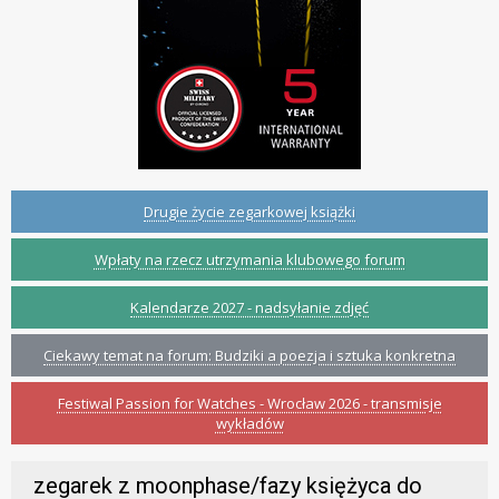
Drugie życie zegarkowej książki
Wpłaty na rzecz utrzymania klubowego forum
Kalendarze 2027 - nadsyłanie zdjęć
Ciekawy temat na forum: Budziki a poezja i sztuka konkretna
Festiwal Passion for Watches - Wrocław 2026 - transmisje
wykładów
zegarek z moonphase/fazy księżyca do