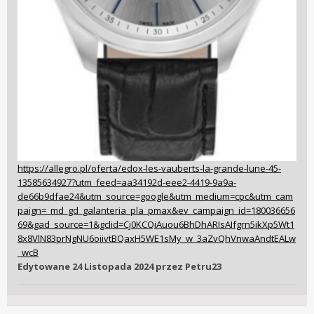
https://allegro.pl/oferta/edox-les-vauberts-la-grande-lune-45-
13585634927?utm_feed=aa34192d-eee2-4419-9a9a-
de66b9dfae24&utm_source=google&utm_medium=cpc&utm_cam
paign=_md_gd_galanteria_pla_pmax&ev_campaign_id=180036656
69&gad_source=1&gclid=Cj0KCQiAuou6BhDhARIsAIfgrn5ikXp5Wt1
8x8VlN83prNgNU6oiivtBQaxH5WE1sMy_w_3aZvQhVnwaAndtEALw
_wcB
Edytowane
24 Listopada 2024
przez Petru23