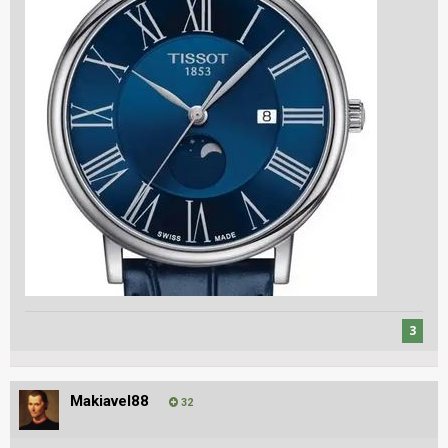
3
Makiavel88
32