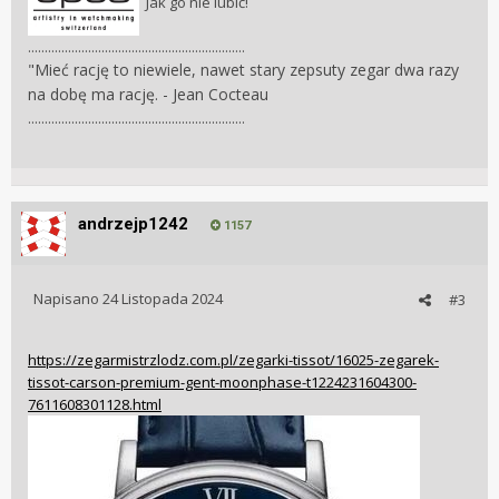
Jak go nie lubić!
.................................................................
"Mieć rację to niewiele, nawet stary zepsuty zegar dwa razy
na dobę ma rację. - Jean Cocteau
.................................................................
andrzejp1242
1157
Napisano
24 Listopada 2024
#3
https://zegarmistrzlodz.com.pl/zegarki-tissot/16025-zegarek-
tissot-carson-premium-gent-moonphase-t1224231604300-
7611608301128.html